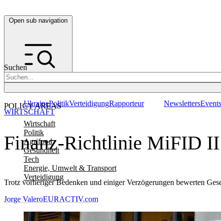
Open sub navigation
Suchen
Ukraine
Politik
Verteidigung
Rapporteur
Newsletters
Event
POLICY AREAS
WIRTSCHAFT
Wirtschaft
Politik
Finanz-Richtlinie MiFID II 
Agrifood
Gesundheit
Tech
Energie, Umwelt & Transport
Verteidigung
Trotz vorheriger Bedenken und einiger Verzögerungen bewerten Geset
Jorge Valero
EURACTIV.com