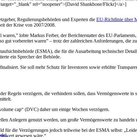
 target="_blank" rel="noopener">[David Shankbone/Flickr]</a>]
etzgeber, Regulierungsbehörden und Experten die
EU-Richtlinie über 
seit der Krise von 2007/2008.
abil waren,” lobte Markus Ferber, der Berichterstatter des EU-Parla
 so gut vorbereitet waren” – trotz der zahlreichen Anforderungen, die zu
ktaufsichtsbehörde (ESMA), die für die Ausarbeitung technischer Deta
ntierte ein Sprecher der Behörde.
finalisiert. Sie soll mehr Schutz für Investoren sowie erhöhte Trans
 der Regeln verzögern, die verhindern sollen, dass Vermögenswerte in
ittelt.
 volume cap“ (DVC) daher um einige Wochen verzögern.
ionellen Anlegern genutzt werden, um große Vermögenswerte zu handeln 
d für die Verzögerungen jedoch teilweise bei der ESMA selbst: „Leid
ndel
chenswert gewesen wäre.“