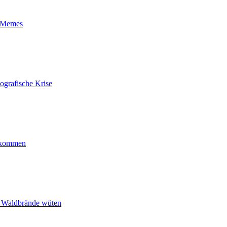
t-Memes
ografische Krise
ankommen
n Waldbrände wüten