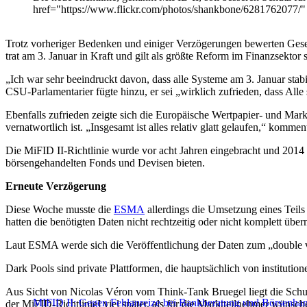
href="https://www.flickr.com/photos/shankbone/6281762077/"
Trotz vorheriger Bedenken und einiger Verzögerungen bewerten Ges
trat am 3. Januar in Kraft und gilt als größte Reform im Finanzsektor 
„Ich war sehr beeindruckt davon, dass alle Systeme am 3. Januar st
CSU-Parlamentarier fügte hinzu, er sei „wirklich zufrieden, dass Alle
Ebenfalls zufrieden zeigte sich die Europäische Wertpapier- und Mar
vernatwortlich ist. „Insgesamt ist alles relativ glatt gelaufen,“ komme
Die MiFID II-Richtlinie wurde vor acht Jahren eingebracht und 2014 
börsengehandelten Fonds und Devisen bieten.
Erneute Verzögerung
Diese Woche musste die
ESMA
allerdings die Umsetzung eines Teils
hatten die benötigten Daten nicht rechtzeitig oder nicht komplett überm
Laut ESMA werde sich die Veröffentlichung der Daten zum „double
Dark Pools sind private Plattformen, die hauptsächlich von institut
Aus Sicht von Nicolas Véron vom Think-Tank Bruegel liegt die Schul
MIFID II: Gegen Fehlanreize bei Bankberatung und Börsenha
der MiFID-Richtlinie] viel später, als für die Marktteilnehmer wüns