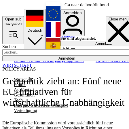
Ga naar de hoofdinhoud
Anmelden
Open sub
Close menu
English
navigation
Deutsch
Français
Sie sind abgemeldet.
Anmelden
Suchen
Licht aus
Español
Anmelden
Ukraine
Politik
Verteidigung
Rapporteur
Newsletters
Event
WIRTSCHAFT
POLICY AREAS
Geopolitik zieht an: Fünf neue
Wirtschaft
Politik
EU-Initiativen für
Agrifood
Gesundheit
wirtschaftliche Unabhängigkeit
Tech
Energie, Umwelt & Transport
Verteidigung
Die Europäische Kommission wird voraussichtlich fünf neue
Initiativen als Teil ihres jüngsten Vorstoßes in Richtung einer