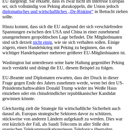
EU dargelegt. Sie erklärte, dass es zwar nicht im Interesse Europas
sei, sich vollständig von Peking abzukoppeln, die Union jedoch
diplomatisches und wirtschaftliches „De-Risking“
in Betracht ziehen
sollte.
Hinzu kommt, dass sich die EU aufgrund der sich verschärfenden
Spannungen zwischen den USA und China in einer zunehmend
unangenehmen geopolitischen Lage befindet. Die Mitgliedstaaten
sind sich derzeit
nicht einig
, wie sie sich verhalten sollen. Einige
zögern, einen Handelskrieg mit Peking zu beginnen, das ein
wichtiger Handelspartner mehrerer größerer EU-Mitgliedstaaten ist.
Washington hat unterdessen seine harte Haltung gegenüber Peking
noch verstärkt und drängt die EU, diesem Beispiel zu folgen.
EU-Beamte und Diplomaten erwarten, dass der Druck in dieser
Frage gegen Ende des Jahres zunehmen werde, wenn bei den US-
Präsidentschaftswahlen Donald Trump wieder ins Weiße Haus
einziehen oder ein chinafeindlicher republikanischer Kandidat
gewinnen könnte.
Gleichzeitig zielt die Strategie für wirtschaftliche Sicherheit auch
darauf ab, Europas strategische Sektoren davor zu schützen,
stückweise von anderen Ländern aufgekauft zu werden. Dies war
erst kürzlich der Fall, als Saudi Telecoms in aller Stille den
spanischen Telekommunikationsriesen Telefonica übernahm.