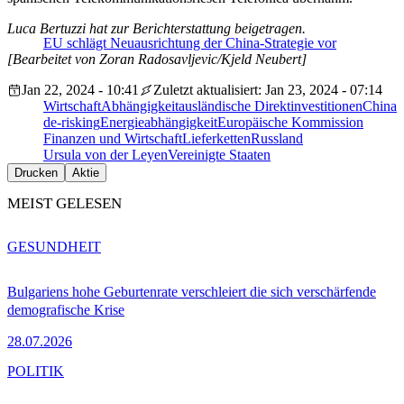
Luca Bertuzzi hat zur Berichterstattung beigetragen.
EU schlägt Neuausrichtung der China-Strategie vor
[Bearbeitet von Zoran Radosavljevic/Kjeld Neubert]
Jan 22, 2024 - 10:41
Zuletzt aktualisiert: Jan 23, 2024 - 07:14
Wirtschaft
Abhängigkeit
ausländische Direktinvestitionen
China
de-risking
Energieabhängigkeit
Europäische Kommission
Finanzen und Wirtschaft
Lieferketten
Russland
Ursula von der Leyen
Vereinigte Staaten
Drucken
Aktie
MEIST GELESEN
GESUNDHEIT
Bulgariens hohe Geburtenrate verschleiert die sich verschärfende
demografische Krise
28.07.2026
POLITIK