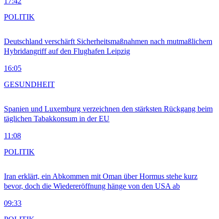
17:42
POLITIK
Deutschland verschärft Sicherheitsmaßnahmen nach mutmaßlichem
Hybridangriff auf den Flughafen Leipzig
16:05
GESUNDHEIT
Spanien und Luxemburg verzeichnen den stärksten Rückgang beim
täglichen Tabakkonsum in der EU
11:08
POLITIK
Iran erklärt, ein Abkommen mit Oman über Hormus stehe kurz
bevor, doch die Wiedereröffnung hänge von den USA ab
09:33