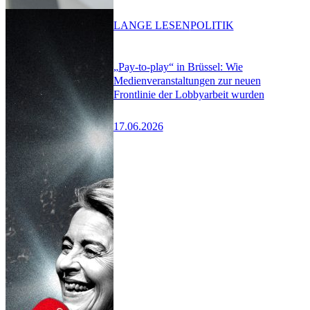
LANGE LESEN
POLITIK
„Pay-to-play“ in Brüssel: Wie
Medienveranstaltungen zur neuen
Frontlinie der Lobbyarbeit wurden
17.06.2026