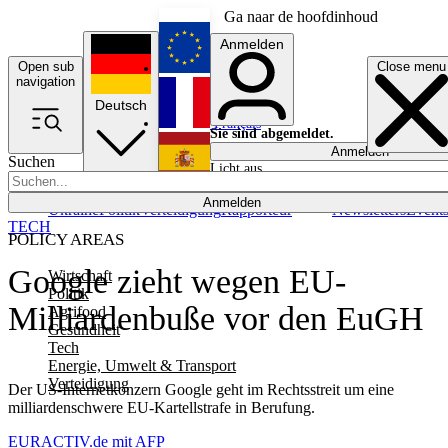
Ga naar de hoofdinhoud
Anmelden
Open sub
Close menu
English
navigation
Deutsch
Français
Sie sind abgemeldet.
Anmelden
Suchen
Licht aus
Español
Anmelden
Ukraine
Politik
Verteidigung
Rapporteur
Newsletters
Event
TECH
POLICY AREAS
Google zieht wegen EU-
Wirtschaft
Politik
Milliardenbuße vor den EuGH
Agrifood
Gesundheit
Tech
Energie, Umwelt & Transport
Verteidigung
Der US-Internetkonzern Google geht im Rechtsstreit um eine
milliardenschwere EU-Kartellstrafe in Berufung.
EURACTIV.de mit AFP