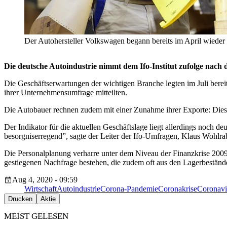
Der Autohersteller Volkswagen begann bereits im April wiede
Die deutsche Autoindustrie nimmt dem Ifo-Institut zufolge nach
Die Geschäftserwartungen der wichtigen Branche legten im Juli berei
ihrer Unternehmensumfrage mitteilten.
Die Autobauer rechnen zudem mit einer Zunahme ihrer Exporte: Diese
Der Indikator für die aktuellen Geschäftslage liegt allerdings noch 
besorgniserregend”, sagte der Leiter der Ifo-Umfragen, Klaus Wohlra
Die Personalplanung verharre unter dem Niveau der Finanzkrise 2009,
gestiegenen Nachfrage bestehen, die zudem oft aus den Lagerbeständ
Aug 4, 2020 - 09:59
Wirtschaft
Autoindustrie
Corona-Pandemie
Coronakrise
Coronavi
Drucken
Aktie
MEIST GELESEN