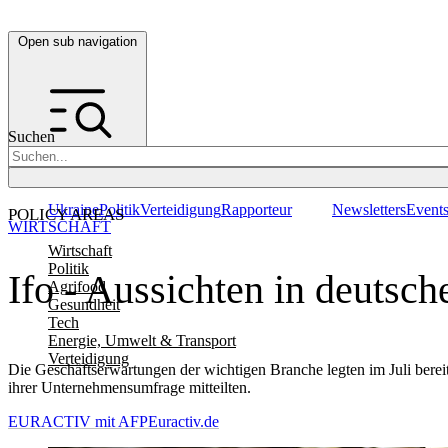
Open sub navigation
Suchen
Ukraine
Politik
Verteidigung
Rapporteur
Newsletters
Event
POLICY AREAS
WIRTSCHAFT
Wirtschaft
Politik
Ifo - Aussichten in deutsch
Agrifood
Gesundheit
Tech
Energie, Umwelt & Transport
Verteidigung
Die Geschäftserwartungen der wichtigen Branche legten im Juli berei
ihrer Unternehmensumfrage mitteilten.
EURACTIV mit AFP
Euractiv.de