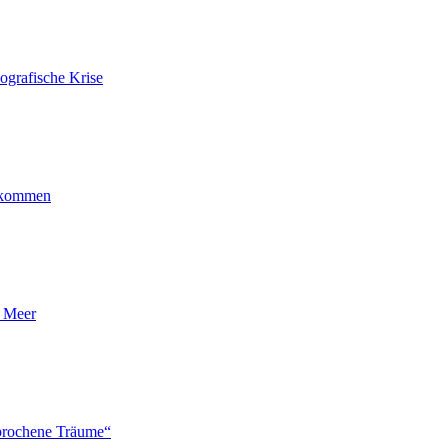
ografische Krise
ankommen
n Meer
brochene Träume“