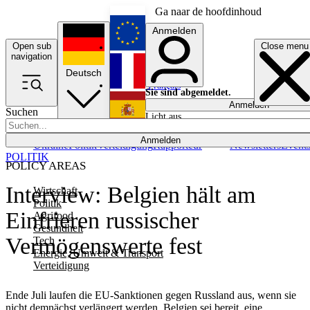
Ga naar de hoofdinhoud
Anmelden
Open sub
Close menu
English
navigation
Deutsch
Français
Sie sind abgemeldet.
Anmelden
Suchen
Licht aus
Español
Anmelden
Ukraine
Politik
Verteidigung
Rapporteur
Newsletters
Event
POLITIK
POLICY AREAS
Interview: Belgien hält am
Wirtschaft
Politik
Einfrieren russischer
Agrifood
Gesundheit
Vermögenswerte fest
Tech
Energie, Umwelt & Transport
Verteidigung
Ende Juli laufen die EU-Sanktionen gegen Russland aus, wenn sie
nicht demnächst verlängert werden. Belgien sei bereit, eine