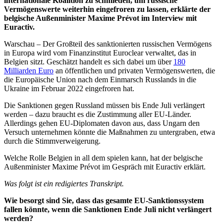
internationale Koalition zu schmieden, um russische
Vermögenswerte weiterhin eingefroren zu lassen, erklärte der
belgische Außenminister Maxime Prévot im Interview mit
Euractiv.
Warschau – Der Großteil des sanktionierten russischen Vermögens
in Europa wird vom Finanzinstitut Euroclear verwaltet, das in
Belgien sitzt. Geschätzt handelt es sich dabei um über
180
Milliarden Euro
an öffentlichen und privaten Vermögenswerten, die
die Europäische Union nach dem Einmarsch Russlands in die
Ukraine im Februar 2022 eingefroren hat.
Die Sanktionen gegen Russland müssen bis Ende Juli verlängert
werden – dazu braucht es die Zustimmung aller EU-Länder.
Allerdings gehen EU-Diplomaten davon aus, dass Ungarn den
Versuch unternehmen könnte die Maßnahmen zu untergraben, etwa
durch die Stimmverweigerung.
Welche Rolle Belgien in all dem spielen kann, hat der belgische
Außenminister Maxime Prévot im Gespräch mit Euractiv erklärt.
Was folgt ist ein redigiertes Transkript.
Wie besorgt sind Sie, dass das gesamte EU-Sanktionssystem
fallen könnte, wenn die Sanktionen Ende Juli nicht verlängert
werden?