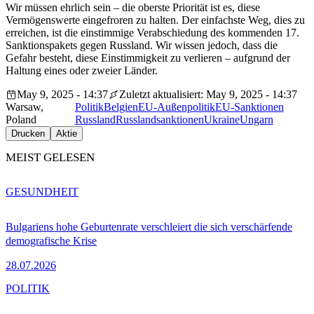
Wir müssen ehrlich sein – die oberste Priorität ist es, diese
Vermögenswerte eingefroren zu halten. Der einfachste Weg, dies zu
erreichen, ist die einstimmige Verabschiedung des kommenden 17.
Sanktionspakets gegen Russland. Wir wissen jedoch, dass die
Gefahr besteht, diese Einstimmigkeit zu verlieren – aufgrund der
Haltung eines oder zweier Länder.
May 9, 2025 - 14:37
Zuletzt aktualisiert: May 9, 2025 - 14:37
Warsaw,
Politik
Belgien
EU-Außenpolitik
EU-Sanktionen
Poland
Russland
Russlandsanktionen
Ukraine
Ungarn
Drucken
Aktie
MEIST GELESEN
GESUNDHEIT
Bulgariens hohe Geburtenrate verschleiert die sich verschärfende
demografische Krise
28.07.2026
POLITIK