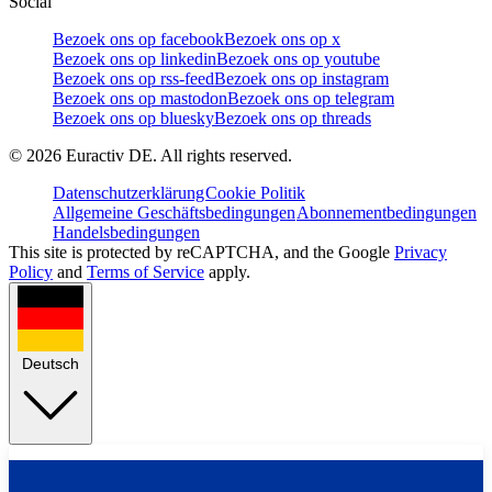
Social
Bezoek ons op facebook
Bezoek ons op x
Bezoek ons op linkedin
Bezoek ons op youtube
Bezoek ons op rss-feed
Bezoek ons op instagram
Bezoek ons op mastodon
Bezoek ons op telegram
Bezoek ons op bluesky
Bezoek ons op threads
©
2026
Euractiv DE. All rights reserved.
Datenschutzerklärung
Cookie Politik
Allgemeine Geschäftsbedingungen
Abonnementbedingungen
Handelsbedingungen
This site is protected by reCAPTCHA, and the Google
Privacy
Policy
and
Terms of Service
apply.
Deutsch