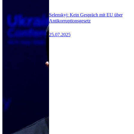
Selenskyj: Kein Gespräch mit EU über
Antikorruptionsgesetz
25.07.2025