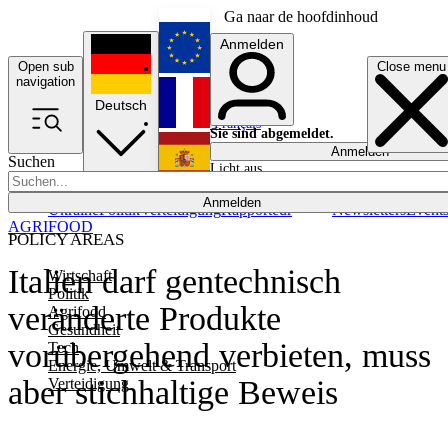
Ga naar de hoofdinhoud
Anmelden
Open sub
Close menu
English
navigation
Deutsch
Français
Sie sind abgemeldet.
Anmelden
Suchen
Licht aus
Español
Anmelden
Ukraine
Politik
Verteidigung
Rapporteur
Newsletters
Event
AGRIFOOD
POLICY AREAS
Italien darf gentechnisch
Wirtschaft
Politik
veränderte Produkte
Agrifood
Gesundheit
vorübergehend verbieten, muss
Tech
Energie, Umwelt & Transport
aber stichhaltige Beweis
Verteidigung