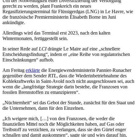
Um der Notwendigkeit einer Diversifizierung der Versorgung
gerecht zu werden, plant Frankreich ein neues
Regasifizierungsterminal für Flüssigerdgas (LNG) in Le Havre, wie
die französische Premierministerin Élisabeth Borne im Juni
ankündigte.
Allerdings wird das Terminal erst 2023, nach den kalten
Wintermonaten, fertiggestellt sein.
In seiner Rede auf
LCI
drängte Le Maire auf eine „schnellere
Entscheidungsfindung“, indem er „eine Reihe von regulatorischen
Einschränkungen“ aufhob.
Am Freitag
erklärte
die Energiewendeministerin Pannier-Runacher
gegenüber dem Sender
RTL
, dass die Wiederinbetriebnahme des
Kohlekraftwerks in Saint-Avold noch nicht ausgeschlossen sei, auch
wenn die „langfristige Strategie darin bestehe, die Franzosen von
fossilen Brennstoffen zu emanzipieren“.
„Nüchternheit“ sei das Gebot der Stunde, zunächst für den Staat und
die Unternehmen, dann für den Einzelnen.
„Ich weigere mich, […] von den Franzosen, die weder die
finanziellen Mittel noch die Möglichkeiten haben, auf Gas oder
Treibstoff zu verzichten, zu verlangen, dass sie den Gürtel enger
schnallen und damit auskommen“, sagte sie und wies darauf hin,