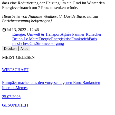
dass eine Reduzierung der Heizung um ein Grad im Winter den
Energieverbrauch um 7 Prozent senken würde.
[Bearbeitet von Nathalie Weatherald. Davide Basso hat zur
Berichterstattung beigetragen]
Jul 13, 2022 - 12:46
Energie, Umwelt & Transport
Agnès Pannier-Runacher
Bruno Le Maire
Energie
Energiekrise
Frankreich
Paris
russisches Gas
Stromversorgung
Drucken
Aktie
MEIST GELESEN
WIRTSCHAFT
Europäer machen aus den vorgeschlagenen Euro-Banknoten
Internet-Memes
25.07.2026
GESUNDHEIT