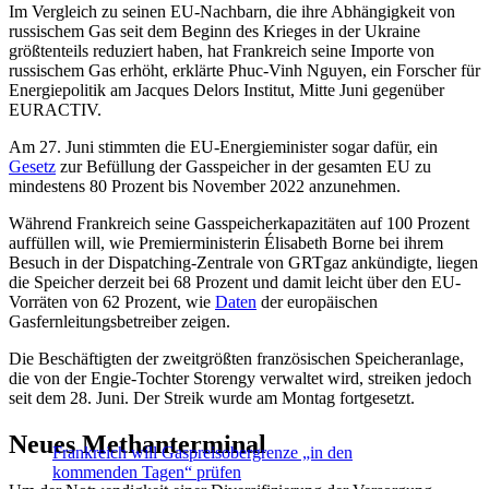
Im Vergleich zu seinen EU-Nachbarn, die ihre Abhängigkeit von
russischem Gas seit dem Beginn des Krieges in der Ukraine
größtenteils reduziert haben, hat Frankreich seine Importe von
russischem Gas erhöht, erklärte Phuc-Vinh Nguyen, ein Forscher für
Energiepolitik am Jacques Delors Institut, Mitte Juni gegenüber
EURACTIV.
Am 27. Juni stimmten die EU-Energieminister sogar dafür, ein
Gesetz
zur Befüllung der Gasspeicher in der gesamten EU zu
mindestens 80 Prozent bis November 2022 anzunehmen.
Während Frankreich seine Gasspeicherkapazitäten auf 100 Prozent
auffüllen will, wie Premierministerin Élisabeth Borne bei ihrem
Besuch in der Dispatching-Zentrale von GRTgaz ankündigte, liegen
die Speicher derzeit bei 68 Prozent und damit leicht über den EU-
Vorräten von 62 Prozent, wie
Daten
der europäischen
Gasfernleitungsbetreiber zeigen.
Die Beschäftigten der zweitgrößten französischen Speicheranlage,
die von der Engie-Tochter Storengy verwaltet wird, streiken jedoch
seit dem 28. Juni. Der Streik wurde am Montag fortgesetzt.
Neues Methanterminal
Frankreich will Gaspreisobergrenze „in den
kommenden Tagen“ prüfen