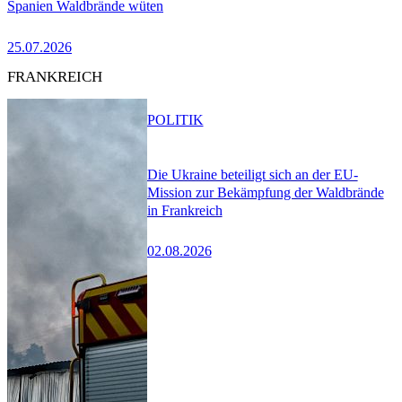
Spanien Waldbrände wüten
25.07.2026
FRANKREICH
POLITIK
Die Ukraine beteiligt sich an der EU-
Mission zur Bekämpfung der Waldbrände
in Frankreich
02.08.2026