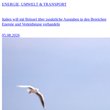
ENERGIE, UMWELT & TRANSPORT
Italien will mit Brüssel über zusätzliche Ausgaben in den Bereichen
Energie und Verteidigung verhandeln
05.08.2026