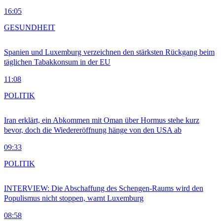
16:05
GESUNDHEIT
Spanien und Luxemburg verzeichnen den stärksten Rückgang beim
täglichen Tabakkonsum in der EU
11:08
POLITIK
Iran erklärt, ein Abkommen mit Oman über Hormus stehe kurz
bevor, doch die Wiedereröffnung hänge von den USA ab
09:33
POLITIK
INTERVIEW: Die Abschaffung des Schengen-Raums wird den
Populismus nicht stoppen, warnt Luxemburg
08:58