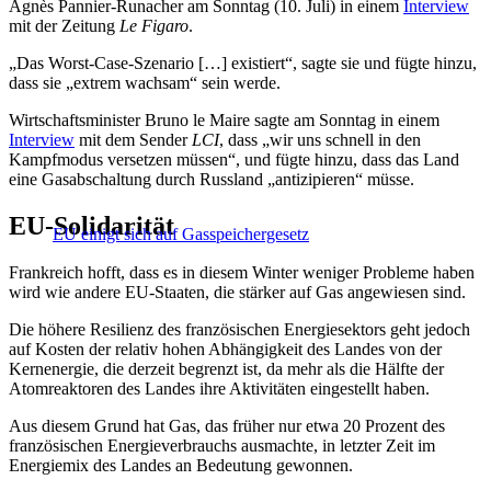
Agnès Pannier-Runacher am Sonntag (10. Juli) in einem
Interview
mit der Zeitung
Le Figaro
.
„Das Worst-Case-Szenario […] existiert“, sagte sie und fügte hinzu,
dass sie „extrem wachsam“ sein werde.
Wirtschaftsminister Bruno le Maire sagte am Sonntag in einem
Interview
mit dem Sender
LCI
, dass „wir uns schnell in den
Kampfmodus versetzen müssen“, und fügte hinzu, dass das Land
eine Gasabschaltung durch Russland „antizipieren“ müsse.
EU-Solidarität
EU einigt sich auf Gasspeichergesetz
Frankreich hofft, dass es in diesem Winter weniger Probleme haben
wird wie andere EU-Staaten, die stärker auf Gas angewiesen sind.
Die höhere Resilienz des französischen Energiesektors geht jedoch
auf Kosten der relativ hohen Abhängigkeit des Landes von der
Kernenergie, die derzeit begrenzt ist, da mehr als die Hälfte der
Atomreaktoren des Landes ihre Aktivitäten eingestellt haben.
Aus diesem Grund hat Gas, das früher nur etwa 20 Prozent des
französischen Energieverbrauchs ausmachte, in letzter Zeit im
Energiemix des Landes an Bedeutung gewonnen.