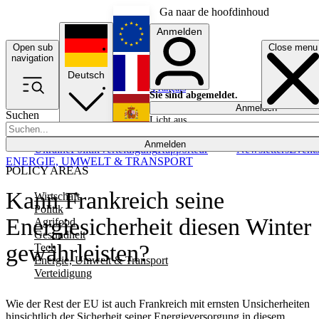
Ga naar de hoofdinhoud
Anmelden
Open sub
Close menu
English
navigation
Deutsch
Français
Sie sind abgemeldet.
Anmelden
Suchen
Licht aus
Español
Anmelden
Ukraine
Politik
Verteidigung
Rapporteur
Newsletters
Event
ENERGIE, UMWELT & TRANSPORT
POLICY AREAS
Kann Frankreich seine
Wirtschaft
Politik
Energiesicherheit diesen Winter
Agrifood
Gesundheit
gewährleisten?
Tech
Energie, Umwelt & Transport
Verteidigung
Wie der Rest der EU ist auch Frankreich mit ernsten Unsicherheiten
hinsichtlich der Sicherheit seiner Energieversorgung in diesem