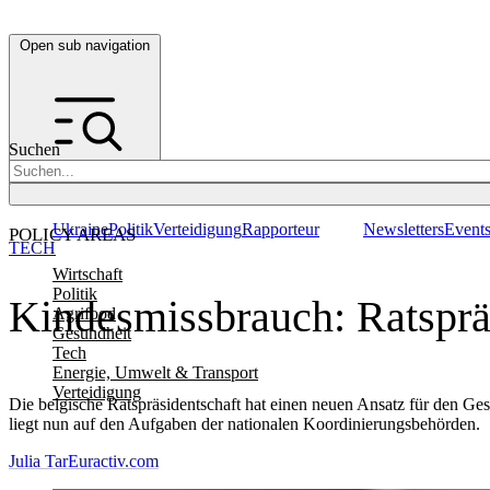
Open sub navigation
Suchen
Ukraine
Politik
Verteidigung
Rapporteur
Newsletters
Event
POLICY AREAS
TECH
Wirtschaft
Politik
Kindesmissbrauch: Ratspräs
Agrifood
Gesundheit
Tech
Energie, Umwelt & Transport
Verteidigung
Die belgische Ratspräsidentschaft hat einen neuen Ansatz für den Ge
liegt nun auf den Aufgaben der nationalen Koordinierungsbehörden.
Julia Tar
Euractiv.com