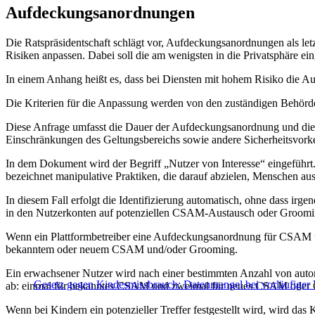
Aufdeckungsanordnungen
Die Ratspräsidentschaft schlägt vor, Aufdeckungsanordnungen als le
Risiken anpassen. Dabei soll die am wenigsten in die Privatsphäre e
In einem Anhang heißt es, dass bei Diensten mit hohem Risiko die A
Die Kriterien für die Anpassung werden von den zuständigen Behörden
Diese Anfrage umfasst die Dauer der Aufdeckungsanordnung und di
Einschränkungen des Geltungsbereichs sowie andere Sicherheitsvorke
In dem Dokument wird der Begriff „Nutzer von Interesse“ eingefüh
bezeichnet manipulative Praktiken, die darauf abzielen, Menschen a
In diesem Fall erfolgt die Identifizierung automatisch, ohne dass irg
in den Nutzerkonten auf potenziellen CSAM-Austausch oder Groomi
Wenn ein Plattformbetreiber eine Aufdeckungsanordnung für CSAM un
bekanntem oder neuem CSAM und/oder Grooming.
Ein erwachsener Nutzer wird nach einer bestimmten Anzahl von autom
Gesetz gegen Kindesmissbrauch: Datenmangel bei vorläufiger
ab: einmal für bekanntes CSAM und zweimal für neues CSAM oder
Wenn bei Kindern ein potenzieller Treffer festgestellt wird, wird das