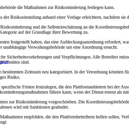
ngsbehörde die Maßnahmen zur Risikominderung festlegen kann.
 der Risikoeinstufung anhand einer Vorlage erleichtern, nachdem sie 
isikominderung und die Selbsteinschätzung an die Koordinierungsbehör
 Kategorie auf der Grundlage ihrer Bewertung zu.
nsten festgestellt haben, das eine Aufdeckungsanordnung erfordert, was
oder unabhängige Verwaltungsbehörde um eine Anordnung ersucht.
edliche Sicherheitsvorkehrungen und Verpflichtungen. Alle Betreiber m
etern
eschnitten sind.
bestimmten Zeitraum neu kategorisiert. In der Verordnung könnten für
ges Risiko.
 spezifische Fristen festzulegen, die den Plattformanbietern bei der A
sikominderungsmaßnahmen führen kann, wenn der Dienst erneut als mit 
hmen zur Risikominderung vorgeschrieben. Die Koordinierungsbehörde 
nahmen wird mit Sanktionen geahndet.
Maßnahmen empfohlen, die den Plattformbetreibern helfen sollen, Verbe
ngt.