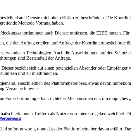
tztes Mittel auf Dienste mit hohem Risiko zu beschränken. Die Koordi
ingreifende Methode Vorrang haben.
ufdeckungsanordnungen auch Dienste umfassen, die E2EE nutzen. Für Di
, die den Auftrag erteilen, auf Anfrage der Koordinierungsbehörde üb
e verwendeten Technologien. Auch die Auswirkungen auf den Schutz 
hrungen sind Bestandteil der Anfrage.
rt. Dieser bezieht sich auf einen potenziellen Absender oder Empfä
uszunutzen und zu missbrauchen.
endjemand, einschließlich des Plattformbetreibers, etwas davon mitbeko
ng-Versuche hinweist.
d/oder Grooming erhält, richtet er Mechanismen ein, um mögliches „
atisch erkannten Treffern als Nutzer von Interesse gekennzeichnet. 
 Verordnung
 Grooming.
 Kind sofort gewarnt, ohne dass der Plattformbetreiber davon erfährt. D