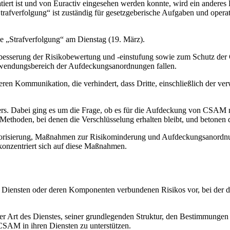
atiert ist und von Euractiv eingesehen werden konnte, wird ein ander
trafverfolgung“ ist zuständig für gesetzgeberische Aufgaben und ope
e „Strafverfolgung“ am Dienstag (19. März).
esserung der Risikobewertung und -einstufung sowie zum Schutz der C
nwendungsbereich der Aufdeckungsanordnungen fallen.
ren Kommunikation, die verhindert, dass Dritte, einschließlich der v
ssiers. Dabei ging es um die Frage, ob es für die Aufdeckung von CSAM 
 Methoden, bei denen die Verschlüsselung erhalten bleibt, und betonen
orisierung, Maßnahmen zur Risikominderung und Aufdeckungsanordnung
onzentriert sich auf diese Maßnahmen.
Diensten oder deren Komponenten verbundenen Risikos vor, bei der die 
r Art des Dienstes, seiner grundlegenden Struktur, den Bestimmungen 
 CSAM in ihren Diensten zu unterstützen.