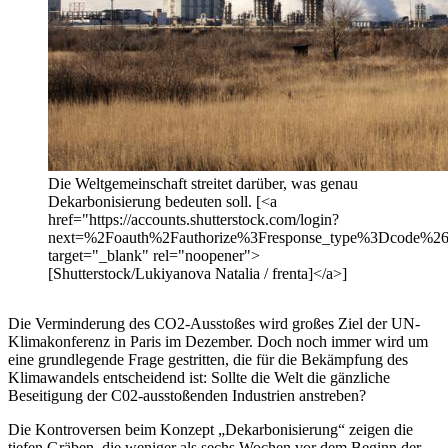
Die Weltgemeinschaft streitet darüber, was genau
Dekarbonisierung bedeuten soll. [<a
href="https://accounts.shutterstock.com/login?
next=%2Foauth%2Fauthorize%3Fresponse_type%3Dcode%
target="_blank" rel="noopener">
[Shutterstock/Lukiyanova Natalia / frenta]</a>]
Die Verminderung des CO2-Ausstoßes wird großes Ziel der UN-
Klimakonferenz in Paris im Dezember. Doch noch immer wird um
eine grundlegende Frage gestritten, die für die Bekämpfung des
Klimawandels entscheidend ist: Sollte die Welt die gänzliche
Beseitigung der C02-ausstoßenden Industrien anstreben?
Die Kontroversen beim Konzept „Dekarbonisierung“ zeigen die
tiefen Gräben, die weniger als sechs Wochen vor dem Beginn der