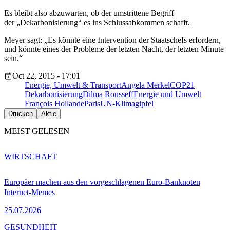
Es bleibt also abzuwarten, ob der umstrittene Begriff
der „Dekarbonisierung“ es ins Schlussabkommen schafft.
Meyer sagt: „Es könnte eine Intervention der Staatschefs erfordern,
und könnte eines der Probleme der letzten Nacht, der letzten Minute
sein.“
Oct 22, 2015 - 17:01
Energie, Umwelt & Transport
Angela Merkel
COP21
Dekarbonisierung
Dilma Rousseff
Energie und Umwelt
François Hollande
Paris
UN-Klimagipfel
Drucken
Aktie
MEIST GELESEN
WIRTSCHAFT
Europäer machen aus den vorgeschlagenen Euro-Banknoten
Internet-Memes
25.07.2026
GESUNDHEIT