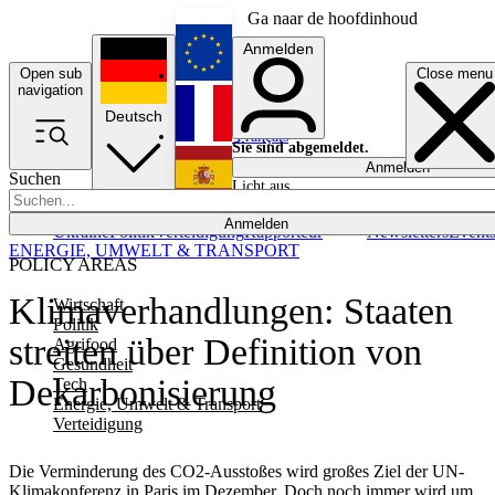
Ga naar de hoofdinhoud
Anmelden
Open sub
Close menu
English
navigation
Deutsch
Français
Sie sind abgemeldet.
Anmelden
Suchen
Licht aus
Español
Anmelden
Ukraine
Politik
Verteidigung
Rapporteur
Newsletters
Event
ENERGIE, UMWELT & TRANSPORT
POLICY AREAS
Klimaverhandlungen: Staaten
Wirtschaft
Politik
streiten über Definition von
Agrifood
Gesundheit
Dekarbonisierung
Tech
Energie, Umwelt & Transport
Verteidigung
Die Verminderung des CO2-Ausstoßes wird großes Ziel der UN-
Klimakonferenz in Paris im Dezember. Doch noch immer wird um