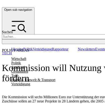
Open sub navigation
Suchen
Ukraine
Politik
Verteidigung
Rapporteur
Newsletters
Event
POLICY AREAS
TECH
Wirtschaft
Politik
Kommission will Nutzung 
Agrifood
Gesundheit
fördern
Tech
Energie, Umwelt & Transport
Verteidigung
Die Kommission will sechs Millionen Euro zur Unterstützung der eu
Zuschüsse sollen an 27 neue Projekte in 28 Ländern gehen, die 2005