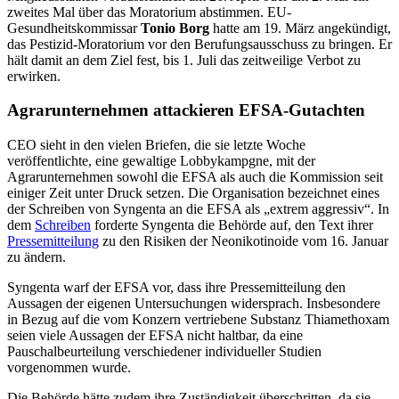
zweites Mal über das Moratorium abstimmen. EU-
Gesundheitskommissar
Tonio Borg
hatte am 19. März angekündigt,
das Pestizid-Moratorium vor den Berufungsausschuss zu bringen. Er
hält damit an dem Ziel fest, bis 1. Juli das zeitweilige Verbot zu
erwirken.
Agrarunternehmen attackieren EFSA-Gutachten
CEO sieht in den vielen Briefen, die sie letzte Woche
veröffentlichte, eine gewaltige Lobbykampgne, mit der
Agrarunternehmen sowohl die EFSA als auch die Kommission seit
einiger Zeit unter Druck setzen. Die Organisation bezeichnet eines
der Schreiben von Syngenta an die EFSA als „extrem aggressiv“. In
dem
Schreiben
forderte Syngenta die Behörde auf, den Text ihrer
Pressemitteilung
zu den Risiken der Neonikotinoide vom 16. Januar
zu ändern.
Syngenta warf der EFSA vor, dass ihre Pressemitteilung den
Aussagen der eigenen Untersuchungen widersprach. Insbesondere
in Bezug auf die vom Konzern vertriebene Substanz Thiamethoxam
seien viele Aussagen der EFSA nicht haltbar, da eine
Pauschalbeurteilung verschiedener individueller Studien
vorgenommen wurde.
Die Behörde hätte zudem ihre Zuständigkeit überschritten, da sie