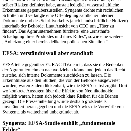
selber Risiken definiert habe, anstatt lediglich wissenschaftliche
Erkenntnisse gegenüberzustellen. Syngenta drohte mit rechtlichen
Schritten und verlangte eine Offenlegung sämtlicher interner
Dokumente und des Schriftverkehrs (auch handschriftliche Notizen)
innerhalb der Behörde. Laut Ansicht von CEO um „Täter zu
finden“. Das Agrarunternehmen fürchtete eine „ernsthafte
Schädigung ihres Produktes und ihres Rufes“, sowie eine weitere
„Anheizung einer bereits delikaten politischen Situation.“
EFSA: verständnisvoll aber standhaft
EFSA teilte gegenüber EURACTIV.de mit, dass sie die Bedenken
der Agrarunternehmen nachvollziehen könne und jedem das Recht
zustehe, sich interne Dokumente zuschicken zu lassen. Die
Erkenntnisse aus den Studien, die von der Behörde ausgewertet
wurden, waren zudem lückenhaft, wie die EFSA selbst zugibt. Dort
wo konkrete Aussagen über die Effekte von Neonikotinoide
möglich waren, hätten sich jedoch klare Risiken für die Bienen
gezeigt. Die Pressemitteilung wurde deshalb größtenteils
unverändert herausgegeben und die EFSA wies die Vorwürfe von
Syngenta als weitgehend unbegründet ab.
Syngenta: EFSA-Studie enthält „fundamentale
Fehler“