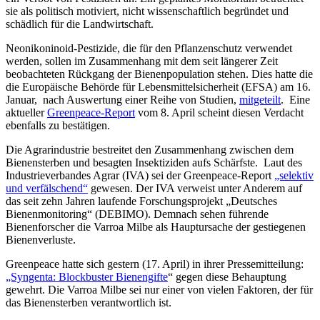
sie als politisch motiviert, nicht wissenschaftlich begründet und
schädlich für die Landwirtschaft.
Neonikoninoid-Pestizide, die für den Pflanzenschutz verwendet
werden, sollen im Zusammenhang mit dem seit längerer Zeit
beobachteten Rückgang der Bienenpopulation stehen. Dies hatte die
die Europäische Behörde für Lebensmittelsicherheit (EFSA) am 16.
Januar, nach Auswertung einer Reihe von Studien,
mitgeteilt
. Eine
aktueller
Greenpeace-Report
vom 8. April scheint diesen Verdacht
ebenfalls zu bestätigen.
Die Agrarindustrie bestreitet den Zusammenhang zwischen dem
Bienensterben und besagten Insektiziden aufs Schärfste. Laut des
Industrieverbandes Agrar (IVA) sei der Greenpeace-Report
„selektiv
und verfälschend“
gewesen. Der IVA verweist unter Anderem auf
das seit zehn Jahren laufende Forschungsprojekt „Deutsches
Bienenmonitoring“ (DEBIMO). Demnach sehen führende
Bienenforscher die Varroa Milbe als Hauptursache der gestiegenen
Bienenverluste.
Greenpeace hatte sich gestern (17. April) in ihrer Pressemitteilung:
„Syngenta: Blockbuster Bienengifte
“ gegen diese Behauptung
gewehrt. Die Varroa Milbe sei nur einer von vielen Faktoren, der für
das Bienensterben verantwortlich ist.