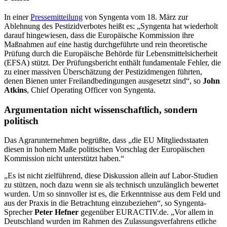
In einer
Pressemitteilung
von Syngenta vom 18. März zur
Ablehnung des Pestizidverbotes heißt es: „Syngenta hat wiederholt
darauf hingewiesen, dass die Europäische Kommission ihre
Maßnahmen auf eine hastig durchgeführte und rein theoretische
Prüfung durch die Europäische Behörde für Lebensmittelsicherheit
(EFSA) stützt. Der Prüfungsbericht enthält fundamentale Fehler, die
zu einer massiven Überschätzung der Pestizidmengen führten,
denen Bienen unter Freilandbedingungen ausgesetzt sind“, so
John
Atkins
, Chief Operating Officer von Syngenta.
Argumentation nicht wissenschaftlich, sondern
politisch
Das Agrarunternehmen begrüßte, dass „die EU Mitgliedsstaaten
diesen in hohem Maße politischen Vorschlag der Europäischen
Kommission nicht unterstützt haben.“
„Es ist nicht zielführend, diese Diskussion allein auf Labor-Studien
zu stützen, noch dazu wenn sie als technisch unzulänglich bewertet
wurden. Um so sinnvoller ist es, die Erkenntnisse aus dem Feld und
aus der Praxis in die Betrachtung einzubeziehen“, so Syngenta-
Sprecher
Peter Hefner
gegenüber EURACTIV.de. „Vor allem in
Deutschland wurden im Rahmen des Zulassungsverfahrens etliche