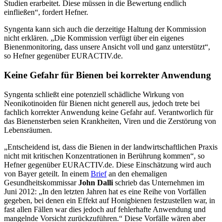
Studien erarbeitet. Diese müssen in die Bewertung endlich
einfließen“, fordert Hefner.
Syngenta kann sich auch die derzeitige Haltung der Kommission
nicht erklären. „Die Kommission verfügt über ein eigenes
Bienenmonitoring, dass unsere Ansicht voll und ganz unterstützt“,
so Hefner gegenüber EURACTIV.de.
Keine Gefahr für Bienen bei korrekter Anwendung
Syngenta schließt eine potenziell schädliche Wirkung von
Neonikotinoiden für Bienen nicht generell aus, jedoch trete bei
fachlich korrekter Anwendung keine Gefahr auf. Verantworlich für
das Bienensterben seien Krankheiten, Viren und die Zerstörung von
Lebensräumen.
„Entscheidend ist, dass die Bienen in der landwirtschaftlichen Praxis
nicht mit kritischen Konzentrationen in Berührung kommen“, so
Hefner gegenüber EURACTIV.de. Diese Einschätzung wird auch
von Bayer geteilt. In einem
Brief
an den ehemaligen
Gesundheitskommissar
John Dalli
schrieb das Unternehmen im
Juni 2012: „In den letzten Jahren hat es eine Reihe von Vorfällen
gegeben, bei denen ein Effekt auf Honigbienen festzustellen war, in
fast allen Fällen war dies jedoch auf fehlerhafte Anwendung und
mangelnde Vorsicht zurückzuführen.“ Diese Vorfälle wären aber