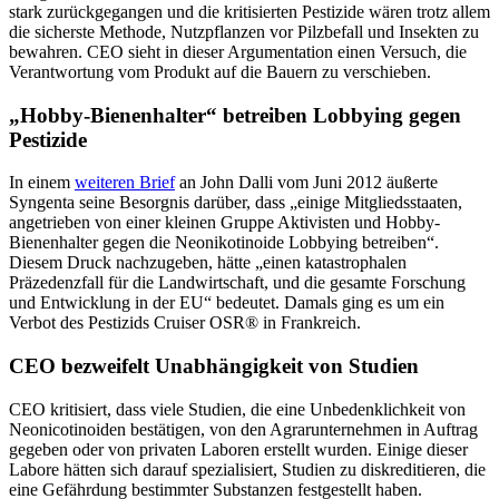
stark zurückgegangen und die kritisierten Pestizide wären trotz allem
die sicherste Methode, Nutzpflanzen vor Pilzbefall und Insekten zu
bewahren. CEO sieht in dieser Argumentation einen Versuch, die
Verantwortung vom Produkt auf die Bauern zu verschieben.
„Hobby-Bienenhalter“ betreiben Lobbying gegen
Pestizide
In einem
weiteren Brief
an John Dalli vom Juni 2012 äußerte
Syngenta seine Besorgnis darüber, dass „einige Mitgliedsstaaten,
angetrieben von einer kleinen Gruppe Aktivisten und Hobby-
Bienenhalter gegen die Neonikotinoide Lobbying betreiben“.
Diesem Druck nachzugeben, hätte „einen katastrophalen
Präzedenzfall für die Landwirtschaft, und die gesamte Forschung
und Entwicklung in der EU“ bedeutet. Damals ging es um ein
Verbot des Pestizids Cruiser OSR® in Frankreich.
CEO bezweifelt Unabhängigkeit von Studien
CEO kritisiert, dass viele Studien, die eine Unbedenklichkeit von
Neonicotinoiden bestätigen, von den Agrarunternehmen in Auftrag
gegeben oder von privaten Laboren erstellt wurden. Einige dieser
Labore hätten sich darauf spezialisiert, Studien zu diskreditieren, die
eine Gefährdung bestimmter Substanzen festgestellt haben.