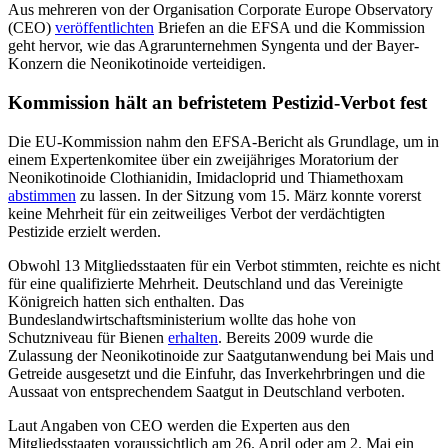
Aus mehreren von der Organisation Corporate Europe Observatory
(CEO)
veröffentlichten
Briefen an die EFSA und die Kommission
geht hervor, wie das Agrarunternehmen Syngenta und der Bayer-
Konzern die Neonikotinoide verteidigen.
Kommission hält an befristetem Pestizid-Verbot fest
Die EU-Kommission nahm den EFSA-Bericht als Grundlage, um in
einem Expertenkomitee über ein zweijähriges Moratorium der
Neonikotinoide Clothianidin, Imidacloprid und Thiamethoxam
abstimmen
zu lassen. In der Sitzung vom 15. März konnte vorerst
keine Mehrheit für ein zeitweiliges Verbot der verdächtigten
Pestizide erzielt werden.
Obwohl 13 Mitgliedsstaaten für ein Verbot stimmten, reichte es nicht
für eine qualifizierte Mehrheit. Deutschland und das Vereinigte
Königreich hatten sich enthalten. Das
Bundeslandwirtschaftsministerium wollte das hohe von
Schutzniveau für Bienen
erhalten
. Bereits 2009 wurde die
Zulassung der Neonikotinoide zur Saatgutanwendung bei Mais und
Getreide ausgesetzt und die Einfuhr, das Inverkehrbringen und die
Aussaat von entsprechendem Saatgut in Deutschland verboten.
Laut Angaben von CEO werden die Experten aus den
Mitgliedsstaaten voraussichtlich am 26. April oder am 2. Mai ein