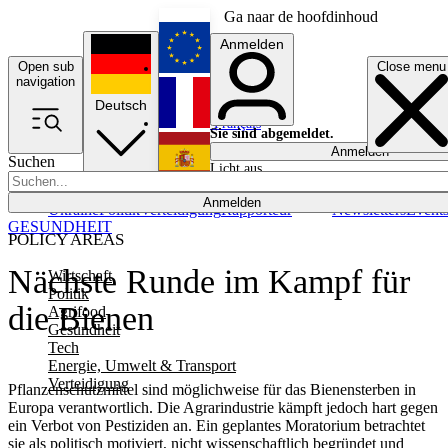
Ga naar de hoofdinhoud
Anmelden
Open sub
Close menu
English
navigation
Deutsch
Français
Sie sind abgemeldet.
Anmelden
Suchen
Licht aus
Español
Anmelden
Ukraine
Politik
Verteidigung
Rapporteur
Newsletters
Event
GESUNDHEIT
POLICY AREAS
Nächste Runde im Kampf für
Wirtschaft
Politik
die Bienen
Agrifood
Gesundheit
Tech
Energie, Umwelt & Transport
Verteidigung
Pflanzenschutzmittel sind möglichweise für das Bienensterben in
Europa verantwortlich. Die Agrarindustrie kämpft jedoch hart gegen
ein Verbot von Pestiziden an. Ein geplantes Moratorium betrachtet
sie als politisch motiviert, nicht wissenschaftlich begründet und