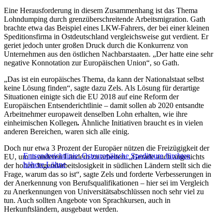
Eine Herausforderung in diesem Zusammenhang ist das Thema
Lohndumping durch grenzüberschreitende Arbeitsmigration. Gath
brachte etwa das Beispiel eines LKW-Fahrers, der bei einer kleinen
Speditionsfirma in Ostdeutschland vergleichsweise gut verdient. Er
geriet jedoch unter großen Druck durch die Konkurrenz von
Unternehmen aus den östlichen Nachbarstaaten. „Der hatte eine sehr
negative Konnotation zur Europäischen Union“, so Gath.
„Das ist ein europäisches Thema, da kann der Nationalstaat selbst
keine Lösung finden“, sagte dazu Zels. Als Lösung für derartige
Situationen einigte sich die EU 2018 auf eine Reform der
Europäischen Entsenderichtlinie – damit sollen ab 2020 entsandte
Arbeitnehmer europaweit denselben Lohn erhalten, wie ihre
einheimischen Kollegen
.
Ähnliche Initiativen braucht es in vielen
anderen Bereichen, waren sich alle einig.
Doch nur etwa 3 Prozent der Europäer nützen die Freizügigkeit der
Entsenderichtlinie: Osteuropäische Spediteure fürchten
EU, um in anderen Ländern zu arbeiten. „Gerade auch angesichts
höhere Löhne
der hohen Jugendarbeitslosigkeit in südlichen Ländern stellt sich die
Frage, warum das so ist“, sagte Zels und forderte Verbesserungen in
der Anerkennung von Berufsqualifikationen – hier sei im Vergleich
zu Anerkennungen von Universitätsabschlüssen noch sehr viel zu
tun. Auch sollten Angebote von Sprachkursen, auch in
Herkunftsländern, ausgebaut werden.