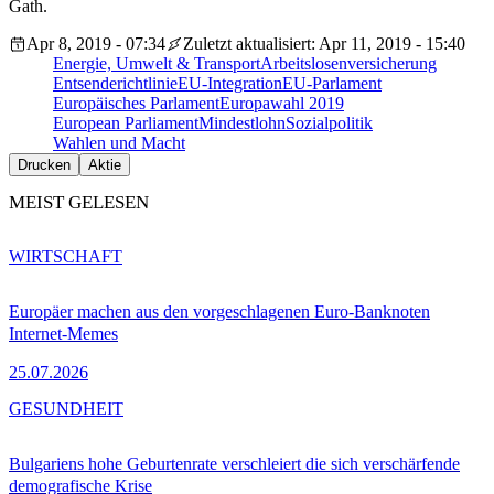
Gath.
Apr 8, 2019 - 07:34
Zuletzt aktualisiert: Apr 11, 2019 - 15:40
Energie, Umwelt & Transport
Arbeitslosenversicherung
Entsenderichtlinie
EU-Integration
EU-Parlament
Europäisches Parlament
Europawahl 2019
European Parliament
Mindestlohn
Sozialpolitik
Wahlen und Macht
Drucken
Aktie
MEIST GELESEN
WIRTSCHAFT
Europäer machen aus den vorgeschlagenen Euro-Banknoten
Internet-Memes
25.07.2026
GESUNDHEIT
Bulgariens hohe Geburtenrate verschleiert die sich verschärfende
demografische Krise