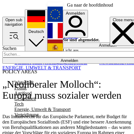
Ga naar de hoofdinhoud
Anmelden
Open sub
Close menu
English
navigation
Deutsch
Français
Sie sind abgemeldet.
Anmelden
Suchen
Licht aus
Español
Anmelden
Ukraine
Politik
Verteidigung
Rapporteur
Newsletters
Event
ENERGIE, UMWELT & TRANSPORT
POLICY AREAS
„Neoliberaler Molloch“:
Wirtschaft
Politik
Europa muss sozialer werden
Agrifood
Gesundheit
Tech
Energie, Umwelt & Transport
Verteidigung
Das Initiativrecht für das Europäische Parlament, mehr Budget für
den Europäischen Sozialfonds (ESF) und eine bessere Anerkennung
von Berufsqualifikationen aus anderen Mitgliedsstaaten – das waren
einige der Vorschläge für ein sozialeres Europa im Rahmen einer