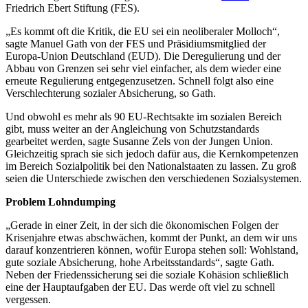
Friedrich Ebert Stiftung (FES).
„Es kommt oft die Kritik, die EU sei ein neoliberaler Molloch“,
sagte Manuel Gath von der FES und Präsidiumsmitglied der
Europa-Union Deutschland (EUD). Die Deregulierung und der
Abbau von Grenzen sei sehr viel einfacher, als dem wieder eine
erneute Regulierung entgegenzusetzen. Schnell folgt also eine
Verschlechterung sozialer Absicherung, so Gath.
Und obwohl es mehr als 90 EU-Rechtsakte im sozialen Bereich
gibt, muss weiter an der Angleichung von Schutzstandards
gearbeitet werden, sagte Susanne Zels von der Jungen Union.
Gleichzeitig sprach sie sich jedoch dafür aus, die Kernkompetenzen
im Bereich Sozialpolitik bei den Nationalstaaten zu lassen. Zu groß
seien die Unterschiede zwischen den verschiedenen Sozialsystemen.
Problem Lohndumping
„Gerade in einer Zeit, in der sich die ökonomischen Folgen der
Krisenjahre etwas abschwächen, kommt der Punkt, an dem wir uns
darauf konzentrieren können, wofür Europa stehen soll: Wohlstand,
gute soziale Absicherung, hohe Arbeitsstandards“, sagte Gath.
Neben der Friedenssicherung sei die soziale Kohäsion schließlich
eine der Hauptaufgaben der EU. Das werde oft viel zu schnell
vergessen.