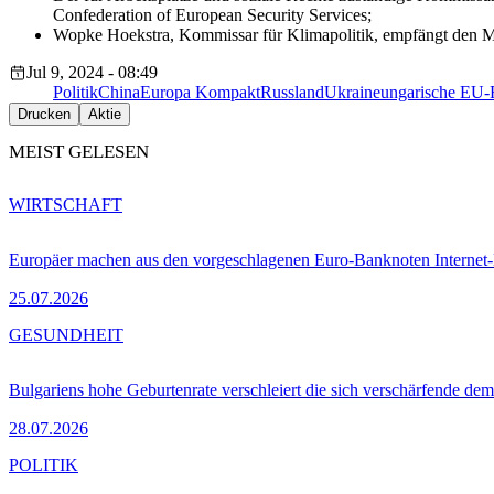
Confederation of European Security Services;
Wopke Hoekstra, Kommissar für Klimapolitik, empfängt den 
Jul 9, 2024 - 08:49
Politik
China
Europa Kompakt
Russland
Ukraine
ungarische EU-R
Drucken
Aktie
MEIST GELESEN
WIRTSCHAFT
Europäer machen aus den vorgeschlagenen Euro-Banknoten Interne
25.07.2026
GESUNDHEIT
Bulgariens hohe Geburtenrate verschleiert die sich verschärfende dem
28.07.2026
POLITIK