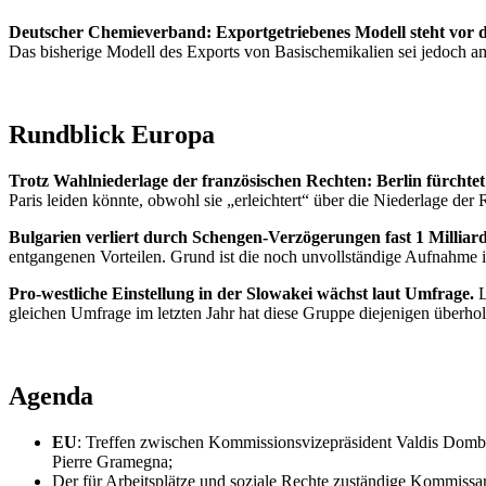
Deutscher Chemieverband: Exportgetriebenes Modell steht vor
Das bisherige Modell des Exports von Basischemikalien sei jedoch
Rundblick Europa
Trotz Wahlniederlage der französischen Rechten: Berlin fürch
Paris leiden könnte, obwohl sie „erleichtert“ über die Niederlage der
Bulgarien verliert durch Schengen-Verzögerungen fast 1 Milliar
entgangenen Vorteilen. Grund ist die noch unvollständige Aufnahme 
Pro-westliche Einstellung in der Slowakei wächst laut Umfrage.
L
gleichen Umfrage im letzten Jahr hat diese Gruppe diejenigen überh
Agenda
EU
: Treffen zwischen Kommissionsvizepräsident Valdis Dombr
Pierre Gramegna;
Der für Arbeitsplätze und soziale Rechte zuständige Kommissa