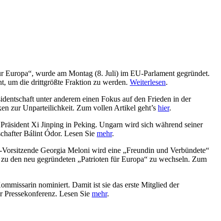
 für Europa“, wurde am Montag (8. Juli) im EU-Parlament gegründet.
t, um die drittgrößte Fraktion zu werden.
Weiterlesen
.
dentschaft unter anderem einen Fokus auf den Frieden in der
en zur Unparteilichkeit. Zum vollen Artikel geht’s
hier
.
 Präsident Xi Jinping in Peking. Ungarn wird sich während seiner
chafter Bálint Ódor. Lesen Sie
mehr
.
R-Vorsitzende Georgia Meloni wird eine „Freundin und Verbündete“
KR zu den neu gegründeten „Patrioten für Europa“ zu wechseln. Zum
missarin nominiert. Damit ist sie das erste Mitglied der
er Pressekonferenz. Lesen Sie
mehr
.