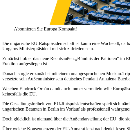
Abonnieren Sie Europa Kompakt!
Die ungarische EU-Ratspräsidentschaft ist kaum eine Woche alt, da hat
Ungarns Ministerpräsident mit sich zufrieden sein.
Zunächst hob er das neue Rechtsaußen-„Bündnis der Patrioten“ im EU-
Fraktion aufgestiegen ist.
Danach sorgte er zunächst mit einem unabgesprochenen Moskau-Trip
versetzte sein Außenminister sein deutsches Pendant Annalena Baerb
Welchen Eindruck Orbán damit auch immer vermitteln will: Europäisc
keinesfalls die EU.
Die Gestaltungsfreiheit von EU-Ratspräsidentschaften spielt sich nä
ungarischen Beamten in Berlin im Vorlauf als professionell wahrge
Doch glücklich ist niemand über die Außendarstellung der EU, die sic
Über welche Konsequenzen der EU-Apparat jetzt nachdenkt, lesen S