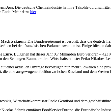
 dem Aus.
Die deutsche Chemieindustrie hat ihre Talsohle durchschritt
 am Ende. Mehr dazu
hier
.
tet Machtvakuum.
Die Bundesregierung ist besorgt, dass die deutsch-
 Rechten bei den französischen Parlamentswahlen ist. Einige blicken dah
de Euro.
Bulgarien hat dieses Jahr 0,7 Milliarden Euro verloren – 423
in den Schengen-Raum, erklärte Wirtschaftsminister Petko Nikolov. Le
aut einer aktuellen Umfrage bevorzugen nun mehr Slowaken eine prowe
olt, die eine ausgewogene Position zwischen Russland und dem Westen 
ovskis, Wirtschaftskommissar Paolo Gentiloni und dem geschäftsführ
r Nicolas Schmit empfängt FoodServiceEurope, die Europäische Indust