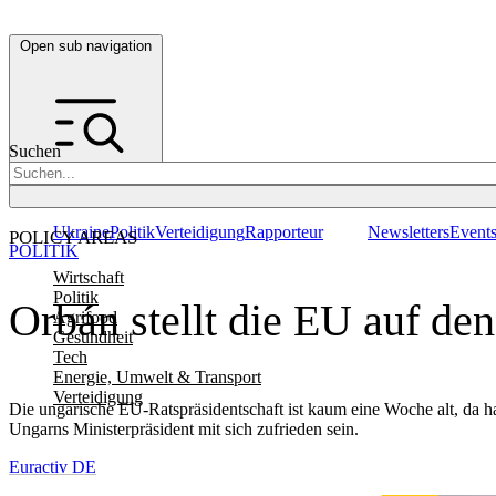
Open sub navigation
Suchen
Ukraine
Politik
Verteidigung
Rapporteur
Newsletters
Event
POLICY AREAS
POLITIK
Wirtschaft
Politik
Orbán stellt die EU auf de
Agrifood
Gesundheit
Tech
Energie, Umwelt & Transport
Verteidigung
Die ungarische EU-Ratspräsidentschaft ist kaum eine Woche alt, da hat
Ungarns Ministerpräsident mit sich zufrieden sein.
Euractiv DE