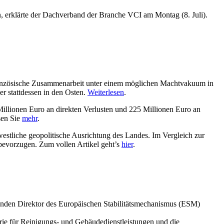
en, erklärte der Dachverband der Branche VCI am Montag (8. Juli).
französische Zusammenarbeit unter einem möglichen Machtvakuum in
er stattdessen in den Osten.
Weiterlesen
.
 Millionen Euro an direkten Verlusten und 225 Millionen Euro an
sen Sie
mehr
.
stliche geopolitische Ausrichtung des Landes. Im Vergleich zur
bevorzugen. Zum vollen Artikel geht’s
hier
.
enden Direktor des Europäischen Stabilitätsmechanismus (ESM)
rie für Reinigungs- und Gebäudedienstleistungen und die