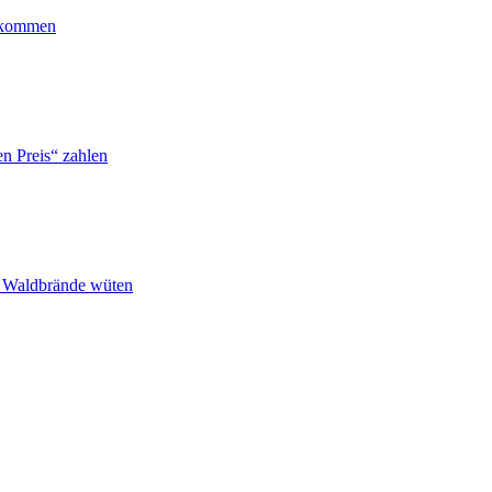
ankommen
n Preis“ zahlen
n Waldbrände wüten