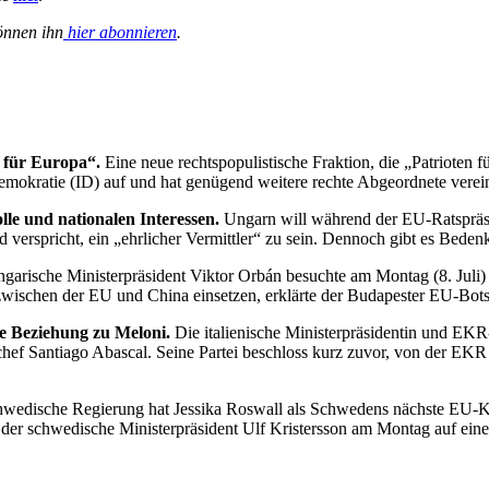
önnen ihn
hier abonnieren
.
 für Europa“.
Eine neue rechtspopulistische Fraktion, die „Patrioten
emokratie (ID) auf und hat genügend weitere rechte Abgeordnete verein
le und nationalen Interessen.
Ungarn will während der EU-Ratspräsi
erspricht, ein „ehrlicher Vermittler“ zu sein. Dennoch gibt es Bedenk
ngarische Ministerpräsident Viktor Orbán besuchte am Montag (8. Juli)
zwischen der EU und China einsetzen, erklärte der Budapester EU-Bots
e Beziehung zu Meloni.
Die italienische Ministerpräsidentin und EK
ichef Santiago Abascal. Seine Partei beschloss kurz zuvor, von der E
hwedische Regierung hat Jessika Roswall als Schwedens nächste EU-Kom
 der schwedische Ministerpräsident Ulf Kristersson am Montag auf ein