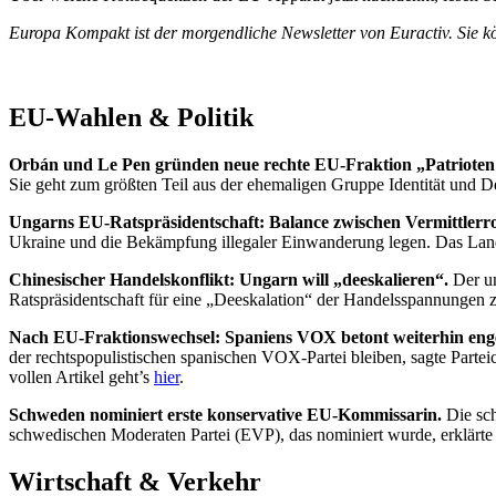
Europa Kompakt ist der morgendliche Newsletter von Euractiv. Sie k
EU-Wahlen & Politik
Orbán und Le Pen gründen neue rechte EU-Fraktion „Patrioten
Sie geht zum größten Teil aus der ehemaligen Gruppe Identität und D
Ungarns EU-Ratspräsidentschaft: Balance zwischen Vermittlerrol
Ukraine und die Bekämpfung illegaler Einwanderung legen. Das Land v
Chinesischer Handelskonflikt: Ungarn will „deeskalieren“.
Der u
Ratspräsidentschaft für eine „Deeskalation“ der Handelsspannungen 
Nach EU-Fraktionswechsel: Spaniens VOX betont weiterhin eng
der rechtspopulistischen spanischen VOX-Partei bleiben, sagte Parte
vollen Artikel geht’s
hier
.
Schweden nominiert erste konservative EU-Kommissarin.
Die sc
schwedischen Moderaten Partei (EVP), das nominiert wurde, erklärte
Wirtschaft & Verkehr