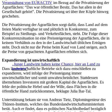
Veranstaltung von EURACTIV
im Bezug auf die Privatisierung der
Agrarflächen: “Das war öffentlicher Besitz. Das hat allen in der
Gesellschaft gehört”. Die Privatisierung sei über ihre Köpfe hinweg
geschehen.
Die Privatisierung der Agrarflächen sorgt dafür, dass Land auf dem
freien Markt verfügbar ist und plötzlich in Konkurrenz, zum
Beispiel zu Siedlungs- und Verkehrsflächen, steht. Die Folge dieser
Konkurrenzsituation ist eine Preissteigerung der Agrarflächen, die in
keinem Verhältnis zu den in der Landwirtschaft üblichen Erträgen
steht. Doch nicht nur die Preise beim Kauf von Land steigen, auch
die Preise von gepachteten Agrarflächen erhöhen sich.
Expandierung ist unwirtschaftlich
„Junge Landwirte haben keine Chance, hier an Land zu
Dass landwirtschaftliche Betriebe sich dazu entschließen zu
kommen“
expandieren, wird infolge der Preissteigung immer
unwirtschaftlicher und somit unwahrscheinlicher. Stattdessen
übernehmen Investoren mit großem Kapital die Agrarflächen. Es
fehle der politische Hebel und der Wille, dass Flächen in die
öffentliche Hand zurückkommen, beklagte Julia Bar-Tal.
Unterstützung bekam sie von Andreas Tietz, Diplomingenieur des
Thünen-Instituts, welches das Bundeslandwirtschaftsministerium
berät. Auch er findet, dass es politischen Nachholbedarf bezüglich