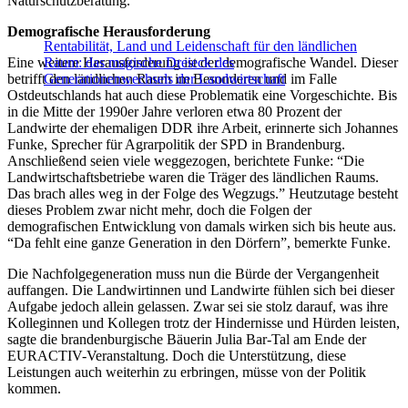
Naturschutzberatung.
Demografische Herausforderung
Rentabilität, Land und Leidenschaft für den ländlichen
Eine weitere Herausforderung ist der demografische Wandel. Dieser
Raum: das magische Dreieck des
betrifft den ländlichen Raum im Besonderen und im Falle
Generationenwechsels der Landwirtschaft
Ostdeutschlands hat auch diese Problematik eine Vorgeschichte. Bis
in die Mitte der 1990er Jahre verloren etwa 80 Prozent der
Landwirte der ehemaligen DDR ihre Arbeit, erinnerte sich Johannes
Funke, Sprecher für Agrarpolitik der SPD in Brandenburg.
Anschließend seien viele weggezogen, berichtete Funke: “Die
Landwirtschaftsbetriebe waren die Träger des ländlichen Raums.
Das brach alles weg in der Folge des Wegzugs.” Heutzutage besteht
dieses Problem zwar nicht mehr, doch die Folgen der
demografischen Entwicklung von damals wirken sich bis heute aus.
“Da fehlt eine ganze Generation in den Dörfern”, bemerkte Funke.
Die Nachfolgegeneration muss nun die Bürde der Vergangenheit
auffangen. Die Landwirtinnen und Landwirte fühlen sich bei dieser
Aufgabe jedoch allein gelassen. Zwar sei sie stolz darauf, was ihre
Kolleginnen und Kollegen trotz der Hindernisse und Hürden leisten,
sagte die brandenburgische Bäuerin Julia Bar-Tal am Ende der
EURACTIV-Veranstaltung. Doch die Unterstützung, diese
Leistungen auch weiterhin zu erbringen, müsse von der Politik
kommen.