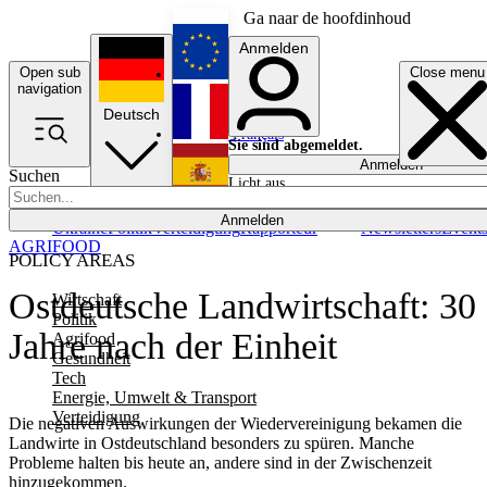
Ga naar de hoofdinhoud
Anmelden
Open sub
Close menu
English
navigation
Deutsch
Français
Sie sind abgemeldet.
Anmelden
Suchen
Licht aus
Español
Anmelden
Ukraine
Politik
Verteidigung
Rapporteur
Newsletters
Event
AGRIFOOD
POLICY AREAS
Ostdeutsche Landwirtschaft: 30
Wirtschaft
Politik
Jahre nach der Einheit
Agrifood
Gesundheit
Tech
Energie, Umwelt & Transport
Verteidigung
Die negativen Auswirkungen der Wiedervereinigung bekamen die
Landwirte in Ostdeutschland besonders zu spüren. Manche
Probleme halten bis heute an, andere sind in der Zwischenzeit
hinzugekommen.