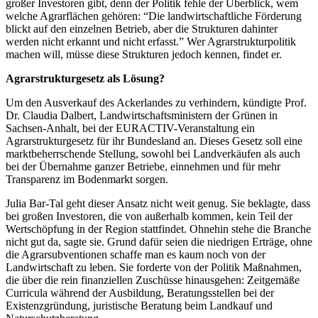
großer Investoren gibt, denn der Politik fehle der Überblick, wem
welche Agrarflächen gehören: “Die landwirtschaftliche Förderung
blickt auf den einzelnen Betrieb, aber die Strukturen dahinter
werden nicht erkannt und nicht erfasst.” Wer Agrarstrukturpolitik
machen will, müsse diese Strukturen jedoch kennen, findet er.
Agrarstrukturgesetz als Lösung?
Um den Ausverkauf des Ackerlandes zu verhindern, kündigte Prof.
Dr. Claudia Dalbert, Landwirtschaftsministern der Grünen in
Sachsen-Anhalt, bei der EURACTIV-Veranstaltung ein
Agrarstrukturgesetz für ihr Bundesland an. Dieses Gesetz soll eine
marktbeherrschende Stellung, sowohl bei Landverkäufen als auch
bei der Übernahme ganzer Betriebe, einnehmen und für mehr
Transparenz im Bodenmarkt sorgen.
Julia Bar-Tal geht dieser Ansatz nicht weit genug. Sie beklagte, dass
bei großen Investoren, die von außerhalb kommen, kein Teil der
Wertschöpfung in der Region stattfindet. Ohnehin stehe die Branche
nicht gut da, sagte sie. Grund dafür seien die niedrigen Erträge, ohne
die Agrarsubventionen schaffe man es kaum noch von der
Landwirtschaft zu leben. Sie forderte von der Politik Maßnahmen,
die über die rein finanziellen Zuschüsse hinausgehen: Zeitgemäße
Curricula während der Ausbildung, Beratungsstellen bei der
Existenzgründung, juristische Beratung beim Landkauf und