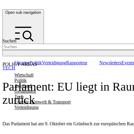
Open sub navigation
Suchen
Ukraine
Politik
Verteidigung
Rapporteur
Newsletters
Event
POLICY AREAS
TECH
Wirtschaft
Politik
Parlament: EU liegt in Rau
Agrifood
Gesundheit
zurück
Tech
Energie, Umwelt & Transport
Verteidigung
Das Parlament hat am 9. Oktober ein Grünbuch zur europäischen Rau