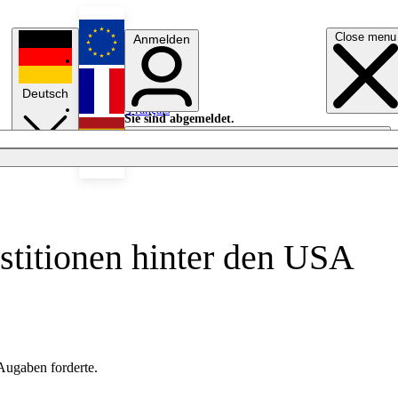
Close menu
Anmelden
English
Deutsch
Français
Sie sind abgemeldet.
Anmelden
Licht aus
Español
stitionen hinter den USA
Augaben forderte.