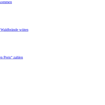
ankommen
n Waldbrände wüten
n Preis“ zahlen