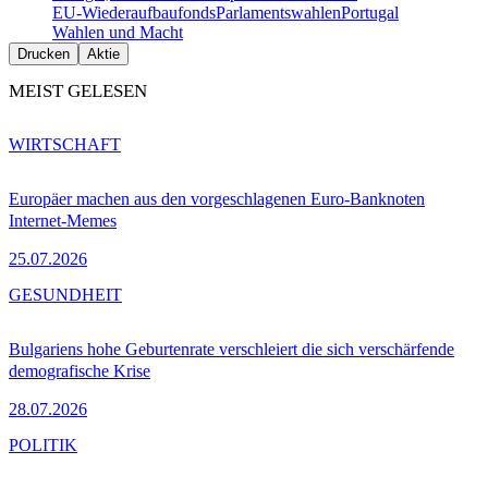
EU-Wiederaufbaufonds
Parlamentswahlen
Portugal
Wahlen und Macht
Drucken
Aktie
MEIST GELESEN
WIRTSCHAFT
Europäer machen aus den vorgeschlagenen Euro-Banknoten
Internet-Memes
25.07.2026
GESUNDHEIT
Bulgariens hohe Geburtenrate verschleiert die sich verschärfende
demografische Krise
28.07.2026
POLITIK