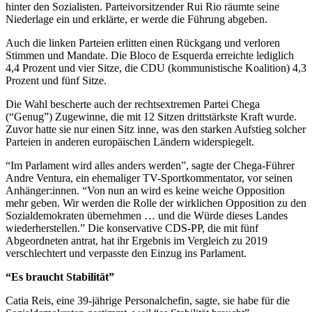
hinter den Sozialisten. Parteivorsitzender Rui Rio räumte seine
Niederlage ein und erklärte, er werde die Führung abgeben.
Auch die linken Parteien erlitten einen Rückgang und verloren
Stimmen und Mandate. Die Bloco de Esquerda erreichte lediglich
4,4 Prozent und vier Sitze, die CDU (kommunistische Koalition) 4,3
Prozent und fünf Sitze.
Die Wahl bescherte auch der rechtsextremen Partei Chega
(“Genug”) Zugewinne, die mit 12 Sitzen drittstärkste Kraft wurde.
Zuvor hatte sie nur einen Sitz inne, was den starken Aufstieg solcher
Parteien in anderen europäischen Ländern widerspiegelt.
“Im Parlament wird alles anders werden”, sagte der Chega-Führer
Andre Ventura, ein ehemaliger TV-Sportkommentator, vor seinen
Anhänger:innen. “Von nun an wird es keine weiche Opposition
mehr geben. Wir werden die Rolle der wirklichen Opposition zu den
Sozialdemokraten übernehmen … und die Würde dieses Landes
wiederherstellen.” Die konservative CDS-PP, die mit fünf
Abgeordneten antrat, hat ihr Ergebnis im Vergleich zu 2019
verschlechtert und verpasste den Einzug ins Parlament.
“Es braucht Stabilität”
Catia Reis, eine 39-jährige Personalchefin, sagte, sie habe für die