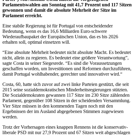
Parlamentswahlen am Sonntag mit 41,7 Prozent und 117 Sitzen
gewonnen und damit die absolute Mehrheit der Sitze im
Parlament erreicht.
Eine stabile Regierung ist für Portugal von entscheidender
Bedeutung, wenn es das 16,6 Milliarden Euro-schwere
Wiederaufbaupaket der Europäischen Union, das es bis 2026
erhalten soll, optimal einsetzen will.
“Eine absolute Mehrheit bedeutet nicht absolute Macht. Es bedeutet
nicht, allein zu regieren. Es bedeutet eine größere Verantwortung”,
sagte Costa in seiner Siegesrede. “Es sind die Voraussetzungen
geschaffen worden, um Investitionen und Reformen durchzuführen,
damit Portugal wohlhabender, gerechter und innovativer wird.“
Costa, 60, hatte sich zuvor auf zwei linke Parteien gestützt, die seit
2015 seine sozialdemokratischen Minderheitsregierungen stützten.
Die Sozialdemokraten gewannen 117 Sitze im 230 Sitze zählenden
Parlament, gegenüber 108 Sitzen in der scheidenden Versammlung.
Vier Sitze müssen in den kommenden Tagen noch mit den
Ergebnissen der im Ausland abgegebenen Stimmen zugewiesen
werden.
Trotz der Vorhersagen eines knappen Rennens ist die konservativ-
liberale PSD mit nur 27,9 Prozent und 67 Sitzen weit abgeschlagen