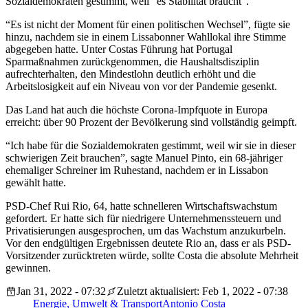
Sozialdemokraten gestimmt, weil “es Stabilität braucht”.
“Es ist nicht der Moment für einen politischen Wechsel”, fügte sie
hinzu, nachdem sie in einem Lissabonner Wahllokal ihre Stimme
abgegeben hatte. Unter Costas Führung hat Portugal
Sparmaßnahmen zurückgenommen, die Haushaltsdisziplin
aufrechterhalten, den Mindestlohn deutlich erhöht und die
Arbeitslosigkeit auf ein Niveau von vor der Pandemie gesenkt.
Das Land hat auch die höchste Corona-Impfquote in Europa
erreicht: über 90 Prozent der Bevölkerung sind vollständig geimpft.
“Ich habe für die Sozialdemokraten gestimmt, weil wir sie in dieser
schwierigen Zeit brauchen”, sagte Manuel Pinto, ein 68-jähriger
ehemaliger Schreiner im Ruhestand, nachdem er in Lissabon
gewählt hatte.
PSD-Chef Rui Rio, 64, hatte schnelleren Wirtschaftswachstum
gefordert. Er hatte sich für niedrigere Unternehmenssteuern und
Privatisierungen ausgesprochen, um das Wachstum anzukurbeln.
Vor den endgültigen Ergebnissen deutete Rio an, dass er als PSD-
Vorsitzender zurücktreten würde, sollte Costa die absolute Mehrheit
gewinnen.
Jan 31, 2022 - 07:32
Zuletzt aktualisiert: Feb 1, 2022 - 07:38
Energie, Umwelt & Transport
Antonio Costa