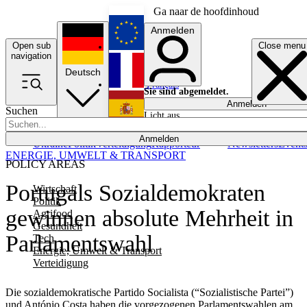
Ga naar de hoofdinhoud
Anmelden
Open sub
Close menu
English
navigation
Deutsch
Français
Sie sind abgemeldet.
Anmelden
Suchen
Licht aus
Español
Anmelden
Ukraine
Politik
Verteidigung
Rapporteur
Newsletters
Event
ENERGIE, UMWELT & TRANSPORT
POLICY AREAS
Portugals Sozialdemokraten
Wirtschaft
Politik
gewinnen absolute Mehrheit in
Agrifood
Gesundheit
Parlamentswahl
Tech
Energie, Umwelt & Transport
Verteidigung
Die sozialdemokratische Partido Socialista (“Sozialistische Partei”)
und António Costa haben die vorgezogenen Parlamentswahlen am