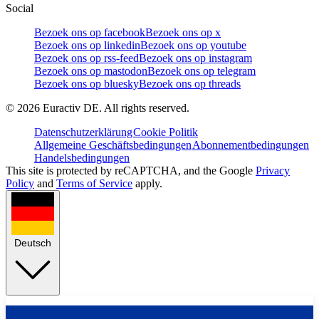
Social
Bezoek ons op facebook
Bezoek ons op x
Bezoek ons op linkedin
Bezoek ons op youtube
Bezoek ons op rss-feed
Bezoek ons op instagram
Bezoek ons op mastodon
Bezoek ons op telegram
Bezoek ons op bluesky
Bezoek ons op threads
©
2026
Euractiv DE. All rights reserved.
Datenschutzerklärung
Cookie Politik
Allgemeine Geschäftsbedingungen
Abonnementbedingungen
Handelsbedingungen
This site is protected by reCAPTCHA, and the Google
Privacy
Policy
and
Terms of Service
apply.
Deutsch