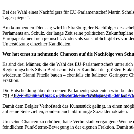
Bei der Wahl eines Nachfolgers für EU-Parlamentschef Martin Schu
Tagesspiegel“.
Am kommenden Dienstag wird in Straßburg der Nachfolger des sch
Parlaments an. Schulz, der lange Zeit seine politischen Zukunftsplä
Europaparlament neu gemischt: Anders als sonst üblich gibt es vor 
Unterstützung einzelner Kandidaten.
Wer hat ernst zu nehmende Chancen auf die Nachfolge von Schu
Es sind drei Männer, die die Wahl des EU-Parlamentschefs unter sich
Regierungschefs Silvio Berlusconi ist der Kandidat der größten Frak
wiederum Gianni Pittella bauen – ebenfalls ein Italiener. Geringere C
Fraktion.
Die Entscheidung über den neuen Parlamentspräsidenten wird bei der 
EVP-Politiker Tajani: „Ich werde ein Präsident sein, der für W
751 Abgeordneten nötig ist, reicht im vierten Wahlgang die einfache M
Damit dem Belgier Verhofstadt das Kunststück gelingt, in einen mögl
auf seine Seite ziehen, sondern auch abtrünnige Sozialdemokraten.
Um seine Chancen zu erhöhen, hatte Verhofstadt vergangene Woche e
feindlichen Fünf-Sterne-Bewegung in der eigenen Fraktion. Damit stie