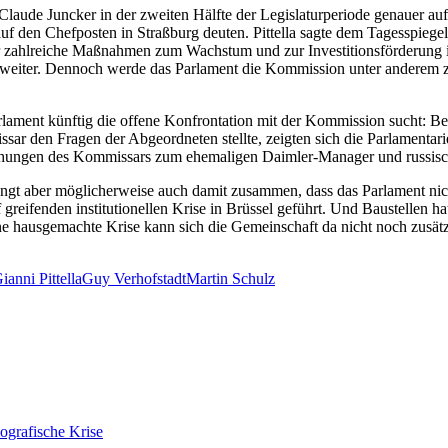
e Juncker in der zweiten Hälfte der Legislaturperiode genauer auf di
uf den Chefposten in Straßburg deuten. Pittella sagte dem Tagesspie
r zahlreiche Maßnahmen zum Wachstum und zur Investitionsförderung i
la weiter. Dennoch werde das Parlament die Kommission unter anderem 
Parlament künftig die offene Konfrontation mit der Kommission sucht: B
sar den Fragen der Abgeordneten stellte, zeigten sich die Parlamentar
ziehungen des Kommissars zum ehemaligen Daimler-Manager und russis
ngt aber möglicherweise auch damit zusammen, dass das Parlament ni
ef greifenden institutionellen Krise in Brüssel geführt. Und Baustellen 
ne hausgemachte Krise kann sich die Gemeinschaft da nicht noch zusätzl
ianni Pittella
Guy Verhofstadt
Martin Schulz
ografische Krise