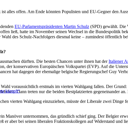
lz ist alles offen. Am Ende könnten Populisten und EU-Gegner den 
eidenden
EU-Parlamentspräsidenten Martin Schulz
(SPD) gewählt. Die W
ne offen ließ, hatte im November seinen Wechsel in die Bundespolitik 
der Wahl des Schulz-Nachfolgers diesmal keine – zumindest öffentlich
lz?
 ausmachen dürften. Die besten Chancen unter ihnen hat der
Italiener 
tion, der konservativen Europäischen Volkspartei (EVP). Auf die Unter
hancen hat dagegen der ehemalige belgische Regierungschef Guy Verhofsta
Wahl voraussichtlich erstmals im vierten Wahlgang fallen. Der Grund:
erte kämpft“
ehrheit. Dann treten nur die beiden Bestplatzierten gegeneinander an. B
ichen vierten Wahlgang einzuziehen, müsste der Liberale zwei Dinge f
in Manöver unternommen, das gründlich schief ging. Der Belgier erwo
ß er aber bei seinen liberalen Fraktionskollegen auf Widerstand und li