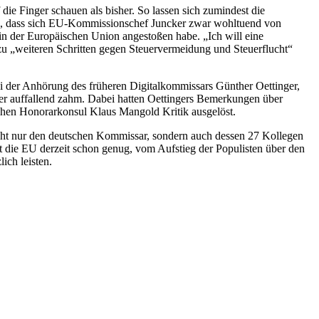
e Finger schauen als bisher. So lassen sich zumindest die
gel, dass sich EU-Kommissionschef Juncker zwar wohltuend von
n der Europäischen Union angestoßen habe. „Ich will eine
zu „weiteren Schritten gegen Steuervermeidung und Steuerflucht“
ei der Anhörung des früheren Digitalkommissars Günther Oettinger,
ier auffallend zahm. Dabei hatten Oettingers Bemerkungen über
chen Honorarkonsul Klaus Mangold Kritik ausgelöst.
cht nur den deutschen Kommissar, sondern auch dessen 27 Kollegen
hat die EU derzeit schon genug, vom Aufstieg der Populisten über den
ich leisten.