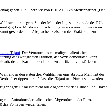
Ausschlag geben. Ein Überblick von EURACTIVs Medienpartner „Der
ahl steht turnusgemäß in der Mitte der Legislaturperiode des EU-
bekannt gegeben. Mit dieser Entscheidung werden nun die Karten im
 bekannt gewordenen – Absprachen zwischen den Fraktionen zur
Antonio Tajani
. Der Vertraute des ehemaligen italienischen
stützung der zweitgrößten Fraktion, der Sozialdemokraten, kann
dt, der als Kandidat der Liberalen antritt, der viertstärksten
 Während in den ersten drei Wahlgängen eine absolute Mehrheit der
eobachter tippen darauf, dass dies Tajani und Pittella sein werden.
ertigbringen: Er müsste nicht nur Abgeordnete der Grünen und Linken
g eine Aufnahme der italienischen Abgeordneten der Euro-
eß das Vorhaben wieder fallen.