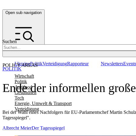
Open sub navigation
Suchen
Ukraine
Politik
Verteidigung
Rapporteur
Newsletters
Event
POLICY AREAS
POLITIK
Wirtschaft
Politik
Ende der informellen große
Agrifood
Gesundheit
Tech
Energie, Umwelt & Transport
Verteidigung
Bei der Wahl eines Nachfolgers für EU-Parlamentschef Martin Schu
Tagesspiegel".
Albrecht Meier
Der Tagesspiegel