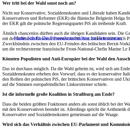
Wer tritt bei der Wahl sonst noch an?
Nicht nur Konservative, Sozialdemokraten und Liberale haben Kandida
Konservativen und Reformer (EKR) die flämische Belgierin Helga Ste
der EKR gilt die polnische Regierungspartei PiS als treibende Kraft.
Ähnlich chancenlos dürften auch die übrigen Kandidaten sein. Die 
Martin Schulz: Die Personalentscheidung im Hinterzimmer
mit der Italienerin Eleonora Forenza antritt. Aus Italien kommt auch
Zweckbündnis zwischen den EU-Feinden des britischen Brexit-Vorkäm
um die rechtsextreme französische Front-National-Chefin Marine Le P
Könnten Populisten und Anti-Europäer bei der Wahl den Aussch
Das ist durchaus möglich. Da die Wahl geheim ist, wird sich am Ende 
Sozialdemokraten erheben den Vorwurf, dass es der konservative Ital
den Reihen der polnischen PiS, der britischen Konservativen und Ukip
auf die Stimmen europafeindlicher Linksextremer schiele.
Ist die informelle große Koalition in Straßburg am Ende?
Dass die beiden größten Fraktionen anders als sonst üblich bei der Wa
mit den Konservativen beendet ist. Allerdings spricht die Arithmeti
Konservative und Sozialdemokraten gemeinsam auf die Waage.
Wird sich das Verhältnis zwischen EU-Parlament und Kommissi