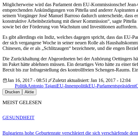
Möglicherweise wird das Parlament dem EU-Kommissionschef Jean-Claud
entsprechenden Ankündigungen von Pittella und anderer Aspiranten a
seinem Vorgänger José Manuel Barroso dadurch unterscheide, dass e
konstruktive Arbeitsbeziehung mit dieser Kommission“, sagte Pittel
sowie bei der Förderung von Wachstum und Investitionen auffordern.
Es gibt allerdings ein Indiz, welches dagegen spricht, dass das EU-
der sich vergangene Woche in seiner neuen Rolle als Haushaltskommis
Chinesen, die er als „Schlitzaugen“ bezeichnete, und die engen Be
Die Zurückhaltung der Abgeordneten bei der Anhörung Oettingers hä
im Paket hätte ablehnen müssen. Ein derartiges Veto hätte zu einer ti
Brexit bis zur Infragestellung des kontrollfreien Schengen-Raums. Ei
Jan 16, 2017 - 08:51
Zuletzt aktualisiert: Jan 16, 2017 - 12:04
Politik
Antonio Tajani
EU-Innenpolitik
EU-Parlamentspräsident
G
Drucken
Aktie
MEIST GELESEN
GESUNDHEIT
Bulgariens hohe Geburtenrate verschleiert die sich verschärfende dem