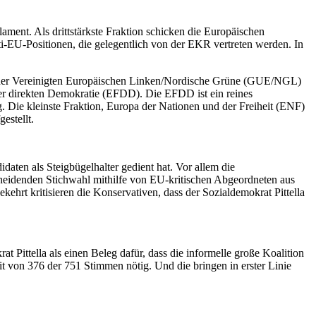
ment. Als drittstärkste Fraktion schicken die Europäischen
-EU-Positionen, die gelegentlich von der EKR vertreten werden. In
on der Vereinigten Europäischen Linken/Nordische Grüne (GUE/NGL)
d der direkten Demokratie (EFDD). Die EFDD ist ein reines
Die kleinste Fraktion, Europa der Nationen und der Freiheit (ENF)
estellt.
aten als Steigbügelhalter gedient hat. Vor allem die
scheidenden Stichwahl mithilfe von EU-kritischen Abgeordneten aus
ehrt kritisieren die Konservativen, dass der Sozialdemokrat Pittella
t Pittella als einen Beleg dafür, dass die informelle große Koalition
t von 376 der 751 Stimmen nötig. Und die bringen in erster Linie