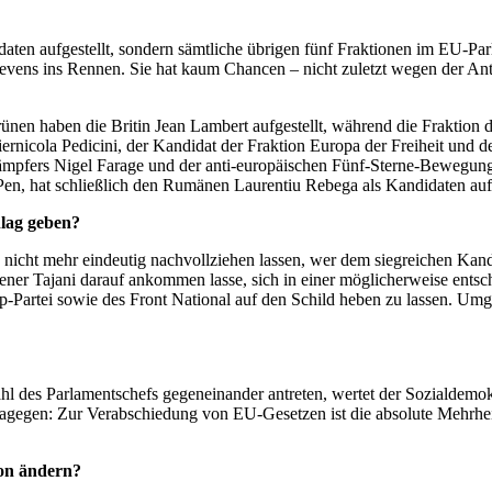
ten aufgestellt, sondern sämtliche übrigen fünf Fraktionen im EU-Parla
vens ins Rennen. Sie hat kaum Chancen – nicht zuletzt wegen der Anti
Grünen haben die Britin Jean Lambert aufgestellt, während die Frakti
 Piernicola Pedicini, der Kandidat der Fraktion Europa der Freiheit un
pfers Nigel Farage und der anti-europäischen Fünf-Sterne-Bewegung. 
en, hat schließlich den Rumänen Laurentiu Rebega als Kandidaten aufg
lag geben?
nicht mehr eindeutig nachvollziehen lassen, wer dem siegreichen Kandid
iener Tajani darauf ankommen lasse, sich in einer möglicherweise ent
-Partei sowie des Front National auf den Schild heben zu lassen. Umgek
hl des Parlamentschefs gegeneinander antreten, wertet der Sozialdemokra
k dagegen: Zur Verabschiedung von EU-Gesetzen ist die absolute Mehrhei
on ändern?