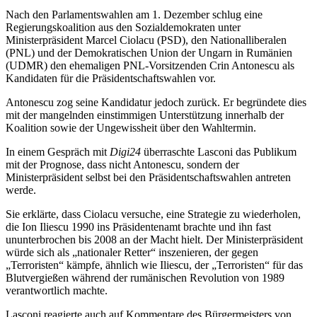
Nach den Parlamentswahlen am 1. Dezember schlug eine
Regierungskoalition aus den Sozialdemokraten unter
Ministerpräsident Marcel Ciolacu (PSD), den Nationalliberalen
(PNL) und der Demokratischen Union der Ungarn in Rumänien
(UDMR) den ehemaligen PNL-Vorsitzenden Crin Antonescu als
Kandidaten für die Präsidentschaftswahlen vor.
Antonescu zog seine Kandidatur jedoch zurück. Er begründete dies
mit der mangelnden einstimmigen Unterstützung innerhalb der
Koalition sowie der Ungewissheit über den Wahltermin.
In einem Gespräch mit
Digi24
überraschte Lasconi das Publikum
mit der Prognose, dass nicht Antonescu, sondern der
Ministerpräsident selbst bei den Präsidentschaftswahlen antreten
werde.
Sie erklärte, dass Ciolacu versuche, eine Strategie zu wiederholen,
die Ion Iliescu 1990 ins Präsidentenamt brachte und ihn fast
ununterbrochen bis 2008 an der Macht hielt. Der Ministerpräsident
würde sich als „nationaler Retter“ inszenieren, der gegen
„Terroristen“ kämpfe, ähnlich wie Iliescu, der „Terroristen“ für das
Blutvergießen während der rumänischen Revolution von 1989
verantwortlich machte.
Lasconi reagierte auch auf Kommentare des Bürgermeisters von