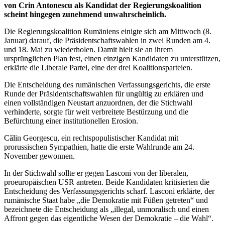
von Crin Antonescu als Kandidat der Regierungskoalition
scheint hingegen zunehmend unwahrscheinlich.
Die Regierungskoalition Rumäniens einigte sich am Mittwoch (8.
Januar) darauf, die Präsidentschaftswahlen in zwei Runden am 4.
und 18. Mai zu wiederholen. Damit hielt sie an ihrem
ursprünglichen Plan fest, einen einzigen Kandidaten zu unterstützen,
erklärte die Liberale Partei, eine der drei Koalitionsparteien.
Die Entscheidung des rumänischen Verfassungsgerichts, die erste
Runde der Präsidentschaftswahlen für ungültig zu erklären und
einen vollständigen Neustart anzuordnen, der die Stichwahl
verhinderte, sorgte für weit verbreitete Bestürzung und die
Befürchtung einer institutionellen Erosion.
Călin Georgescu, ein rechtspopulistischer Kandidat mit
prorussischen Sympathien, hatte die erste Wahlrunde am 24.
November gewonnen.
In der Stichwahl sollte er gegen Lasconi von der liberalen,
proeuropäischen USR antreten. Beide Kandidaten kritisierten die
Entscheidung des Verfassungsgerichts scharf. Lasconi erklärte, der
rumänische Staat habe „die Demokratie mit Füßen getreten“ und
bezeichnete die Entscheidung als „illegal, unmoralisch und einen
Affront gegen das eigentliche Wesen der Demokratie – die Wahl“.