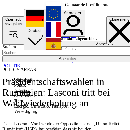
Ga naar de hoofdinhoud
Anmelden
Open sub
Close menu
English
navigation
Deutsch
Français
Sie sind abgemeldet.
Anmelden
Suchen
Licht aus
Español
Anmelden
Ukraine
Politik
Verteidigung
Rapporteur
Newsletters
Event
POLITIK
POLICY AREAS
Präsidentschaftswahlen in
Wirtschaft
Politik
Rumänien: Lasconi tritt bei
Agrifood
Gesundheit
Wahlwiederholung an
Tech
Energie, Umwelt & Transport
Verteidigung
Elena Lasconi, Vorsitzende der Oppositionspartei „Union Rettet
Rumänien“ (USR), hat bestätigt, dass sie bei den