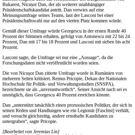
Bukarest, Nicușor Dan, der als weiterer unabhängiger
Präsidentschaftskandidat antritt. Dan verwies auf eine
Meinungsumfrage seines Teams, laut der Lasconi bei einer
Präsidentschaftswahl nur auf den vierten Platz kommen würde.
Gemäß dieser Umfrage würde Georgescu in der ersten Runde 40
Prozent der Stimmen erhalten, gefolgt von Antonescu mit 22 bis 24
Prozent, Dan mit 17 bis 18 Prozent und Lasconi mit sieben bis acht
Prozent.
Lasconi sagte, die Umfrage sei nur eine „Aussage“, da die
Forschungsdaten nicht veröffentlicht worden seien.
Die von Nicușor Dan zitierte Umfrage wurde in Rumänien von
mehreren Seiten kritisiert. Remus Pricopie, Dekan der Nationalen
Hochschule für Politik- und Verwaltungsstudien (SNSPA),
bezeichnete sie als „unverantwortlich“. Seiner Ansicht nach sei es
unmöglich, dass Georgescu 40 Prozent erreichen könnte.
Dan „unterstützt tatsächlich einen prorussischen Politiker, der sich in
seinen Reden und Handlungen wie ein Legionär [Faschist] verhält,
und versucht gleichzeitig, andere ernsthafte Kandidaten zu
untergraben“, sagte Pricopie.
[Bearbeitet von Jeremias Lin]