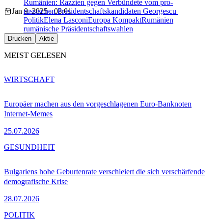
Rumänien: Razzien gegen Verbündete vom pro-
Jan 9, 2025 - 08:01
russischen Präsidentschaftskandidaten Georgescu
Politik
Elena Lasconi
Europa Kompakt
Rumänien
rumänische Präsidentschaftswahlen
Drucken
Aktie
MEIST GELESEN
WIRTSCHAFT
Europäer machen aus den vorgeschlagenen Euro-Banknoten
Internet-Memes
25.07.2026
GESUNDHEIT
Bulgariens hohe Geburtenrate verschleiert die sich verschärfende
demografische Krise
28.07.2026
POLITIK