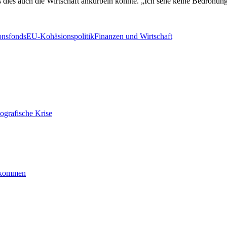
s dies auch die Wirtschaft ankurbeln könnte. „Ich sehe keine Bedrohun
nsfonds
EU-Kohäsionspolitik
Finanzen und Wirtschaft
ografische Krise
ankommen