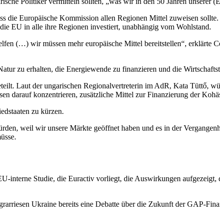
s irische Politiker vermitteln sollten, „was wir in den 50 Jahren uns
ass die Europäische Kommission allen Regionen Mittel zuweisen sollte
 die EU in alle ihre Regionen investiert, unabhängig vom Wohlstand.
en (…) wir müssen mehr europäische Mittel bereitstellen“, erklärte Cé
tur zu erhalten, die Energiewende zu finanzieren und die Wirtschaftstä
ilt. Laut der ungarischen Regionalvertreterin im AdR, Kata Tüttő, w
ssen darauf konzentrieren, zusätzliche Mittel zur Finanzierung der Koh
iedstaaten zu kürzen.
rden, weil wir unsere Märkte geöffnet haben und es in der Vergangen
müsse.
interne Studie, die Euractiv vorliegt, die Auswirkungen aufgezeigt, d
 Agrarriesen Ukraine bereits eine Debatte über die Zukunft der GAP-Fin