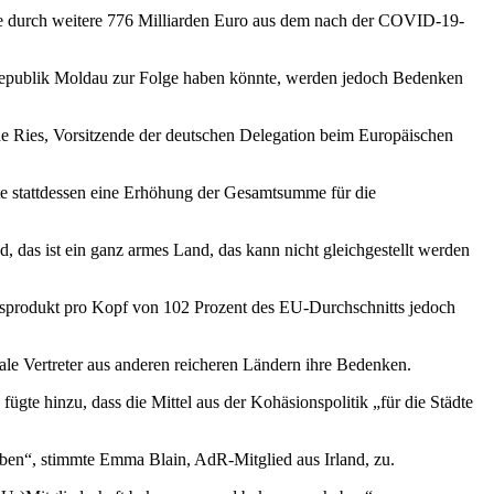
die durch weitere 776 Milliarden Euro aus dem nach der COVID-19-
r Republik Moldau zur Folge haben könnte, werden jedoch Bedenken
de Ries, Vorsitzende der deutschen Delegation beim Europäischen
rte stattdessen eine Erhöhung der Gesamtsumme für die
 das ist ein ganz armes Land, das kann nicht gleichgestellt werden
dsprodukt pro Kopf von 102 Prozent des EU-Durchschnitts jedoch
le Vertreter aus anderen reicheren Ländern ihre Bedenken.
gte hinzu, dass die Mittel aus der Kohäsionspolitik „für die Städte
en“, stimmte Emma Blain, AdR-Mitglied aus Irland, zu.