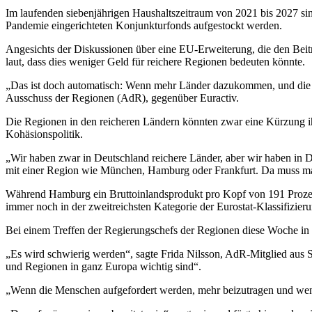
Im laufenden siebenjährigen Haushaltszeitraum von 2021 bis 2027 si
Pandemie eingerichteten Konjunkturfonds aufgestockt werden.
Angesichts der Diskussionen über eine EU-Erweiterung, die den Beit
laut, dass dies weniger Geld für reichere Regionen bedeuten könnte.
„Das ist doch automatisch: Wenn mehr Länder dazukommen, und die Mi
Ausschuss der Regionen (AdR), gegenüber Euractiv.
Die Regionen in den reicheren Ländern könnten zwar eine Kürzung ihr
Kohäsionspolitik.
„Wir haben zwar in Deutschland reichere Länder, aber wir haben in D
mit einer Region wie München, Hamburg oder Frankfurt. Da muss man 
Während Hamburg ein Bruttoinlandsprodukt pro Kopf von 191 Prozent
immer noch in der zweitreichsten Kategorie der Eurostat-Klassifizieru
Bei einem Treffen der Regierungschefs der Regionen diese Woche in 
„Es wird schwierig werden“, sagte Frida Nilsson, AdR-Mitglied aus S
und Regionen in ganz Europa wichtig sind“.
„Wenn die Menschen aufgefordert werden, mehr beizutragen und wen