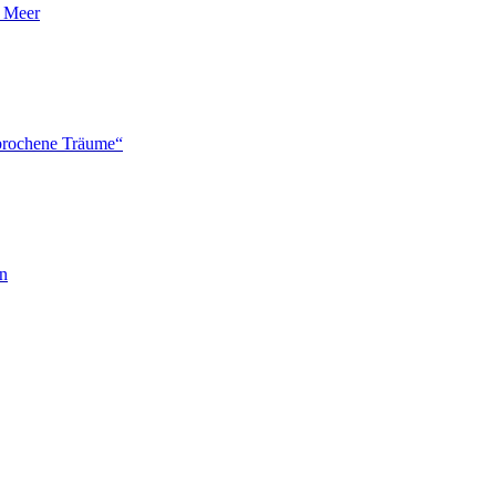
n Meer
brochene Träume“
en