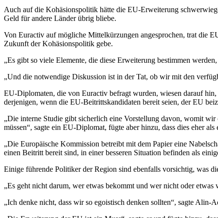
Auch auf die Kohäsionspolitik hätte die EU-Erweiterung schwerwiege
Geld für andere Länder übrig bliebe.
Von Euractiv auf mögliche Mittelkürzungen angesprochen, trat die EU
Zukunft der Kohäsionspolitik gebe.
„Es gibt so viele Elemente, die diese Erweiterung bestimmen werden, d
„Und die notwendige Diskussion ist in der Tat, ob wir mit den verfügb
EU-Diplomaten, die von Euractiv befragt wurden, wiesen darauf hin, da
derjenigen, wenn die EU-Beitrittskandidaten bereit seien, der EU beiz
„Die interne Studie gibt sicherlich eine Vorstellung davon, womit wi
müssen“, sagte ein EU-Diplomat, fügte aber hinzu, dass dies eher als 
„Die Europäische Kommission betreibt mit dem Papier eine Nabelschau, 
einen Beitritt bereit sind, in einer besseren Situation befinden als ei
Einige führende Politiker der Region sind ebenfalls vorsichtig, was 
„Es geht nicht darum, wer etwas bekommt und wer nicht oder etwas we
„Ich denke nicht, dass wir so egoistisch denken sollten“, sagte Alin-