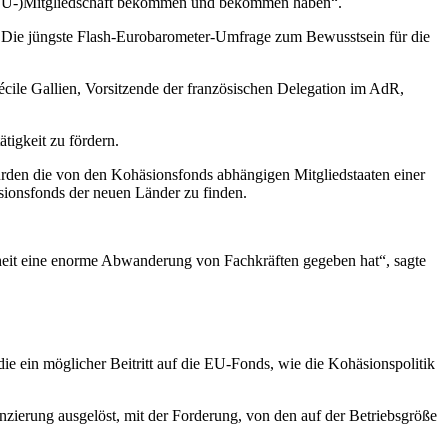
erer (EU-)Mitgliedschaft bekommen und bekommen haben“.
. Die jüngste Flash-Eurobarometer-Umfrage zum Bewusstsein für die
cile Gallien, Vorsitzende der französischen Delegation im AdR,
tigkeit zu fördern.
ürden die von den Kohäsionsfonds abhängigen Mitgliedstaaten einer
äsionsfonds der neuen Länder zu finden.
heit eine enorme Abwanderung von Fachkräften gegeben hat“, sagte
ie ein möglicher Beitritt auf die EU-Fonds, wie die Kohäsionspolitik
anzierung ausgelöst, mit der Forderung, von den auf der Betriebsgröße