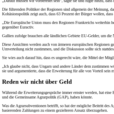
„Darauf müssen wir vorbereitet sein“, sagte sie und fügte hinzu, das
Die führenden Politiker der Regionen sind allgemein der Meinung, d
Kohäsionspolitik zeigt auch, dass 63 Prozent der Bürger wollen, dass
„Die Europäische Union muss den Regionen Frankreichs weiterhin helf
gegenüber Euractiv.
Gallien zufolge brauchen alle ländlichen Gebiete EU-Gelder, um die Na
Diese Ansichten werden auch von ärmeren europäischen Regionen gete
Umverteilung nicht zustimmen, und die Diskussion sollte sich stattde
Sie wies auch darauf hin, dass es ungerecht wäre, die Mittel der Mitgl
„Ich glaube nicht, dass Ungarn und andere Länder dem zustimmen wü
sie und argumentierte, dass die Erweiterung für alle von Vorteil sein 
Reden wir nicht über Geld
Während die Erweiterungsgespräche immer ernster werden, hat eine EU-
und die Gemeinsame Agrarpolitik (GAP), haben könnte.
Was die Agrarsubventionen betrifft, so hat der mögliche Beitritt des
basierenden Zahlungen zu einem gezielteren Ansatz überzugehen.