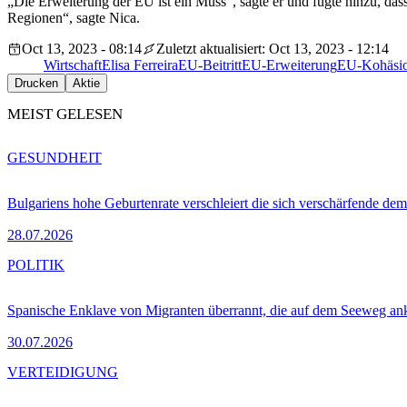
„Die Erweiterung der EU ist ein Muss“, sagte er und fügte hinzu, das
Regionen“, sagte Nica.
Oct 13, 2023 - 08:14
Zuletzt aktualisiert: Oct 13, 2023 - 12:14
Wirtschaft
Elisa Ferreira
EU-Beitritt
EU-Erweiterung
EU-Kohäsio
Drucken
Aktie
MEIST GELESEN
GESUNDHEIT
Bulgariens hohe Geburtenrate verschleiert die sich verschärfende dem
28.07.2026
POLITIK
Spanische Enklave von Migranten überrannt, die auf dem Seeweg 
30.07.2026
VERTEIDIGUNG