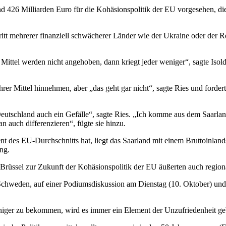
nd 426 Milliarden Euro für die Kohäsionspolitik der EU vorgesehen, 
ritt mehrerer finanziell schwächerer Länder wie der Ukraine oder de
ttel werden nicht angehoben, dann kriegt jeder weniger“, sagte Isol
er Mittel hinnehmen, aber „das geht gar nicht“, sagte Ries und forde
eutschland auch ein Gefälle“, sagte Ries. „Ich komme aus dem Saarland,
auch differenzieren“, fügte sie hinzu.
 des EU-Durchschnitts hat, liegt das Saarland mit einem Bruttoinlan
ng.
Brüssel zur Zukunft der Kohäsionspolitik der EU äußerten auch regiona
chweden, auf einer Podiumsdiskussion am Dienstag (10. Oktober) und fü
iger zu bekommen, wird es immer ein Element der Unzufriedenheit geb