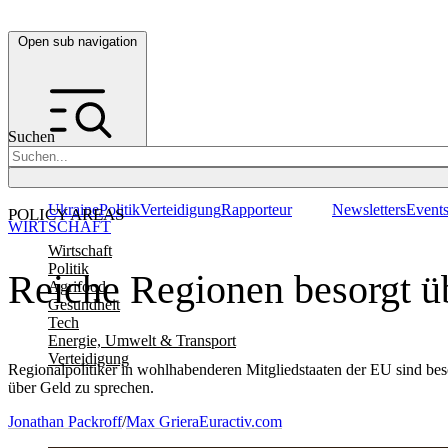
Open sub navigation
Suchen
Ukraine
Politik
Verteidigung
Rapporteur
Newsletters
Event
POLICY AREAS
WIRTSCHAFT
Wirtschaft
Politik
Reiche Regionen besorgt 
Agrifood
Gesundheit
Tech
Energie, Umwelt & Transport
Verteidigung
Regionalpolitiker in wohlhabenderen Mitgliedstaaten der EU sind be
über Geld zu sprechen.
Jonathan Packroff
/
Max Griera
Euractiv.com