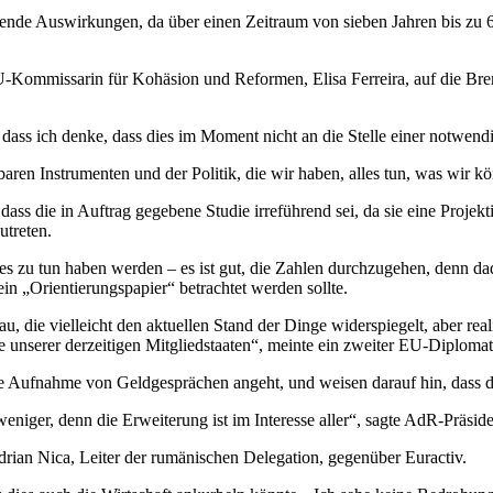
nde Auswirkungen, da über einen Zeitraum von sieben Jahren bis zu 6
-Kommissarin für Kohäsion und Reformen, Elisa Ferreira, auf die Brem
ass ich denke, dass dies im Moment nicht an die Stelle einer notwendig
aren Instrumenten und der Politik, die wir haben, alles tun, was wir kö
ss die in Auftrag gegebene Studie irreführend sei, da sie eine Projekti
utreten.
r es zu tun haben werden – es ist gut, die Zahlen durchzugehen, denn d
ein „Orientierungspapier“ betrachtet werden sollte.
die vielleicht den aktuellen Stand der Dinge widerspiegelt, aber realis
nige unserer derzeitigen Mitgliedstaaten“, meinte ein zweiter EU-Diplomat
die Aufnahme von Geldgesprächen angeht, und weisen darauf hin, dass die
niger, denn die Erweiterung ist im Interesse aller“, sagte AdR-Präsid
Adrian Nica, Leiter der rumänischen Delegation, gegenüber Euractiv.