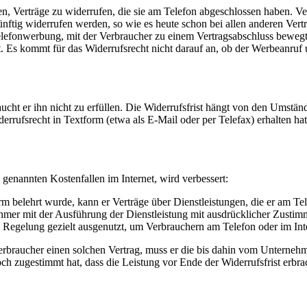
erträge zu widerrufen, die sie am Telefon abgeschlossen haben. Vert
künftig widerrufen werden, so wie es heute schon bei allen anderen Ver
lefonwerbung, mit der Verbraucher zu einem Vertragsabschluss bewegt 
 kommt für das Widerrufsrecht nicht darauf an, ob der Werbeanruf une
ucht er ihn nicht zu erfüllen. Die Widerrufsfrist hängt von den Umstä
errufsrecht in Textform (etwa als E-Mail oder per Telefax) erhalten ha
genannten Kostenfallen im Internet, wird verbessert:
elehrt wurde, kann er Verträge über Dienstleistungen, die er am Tele
nehmer mit der Ausführung der Dienstleistung mit ausdrücklicher Zusti
 Regelung gezielt ausgenutzt, um Verbrauchern am Telefon oder im Int
erbraucher einen solchen Vertrag, muss er die bis dahin vom Unterneh
och zugestimmt hat, dass die Leistung vor Ende der Widerrufsfrist erbr