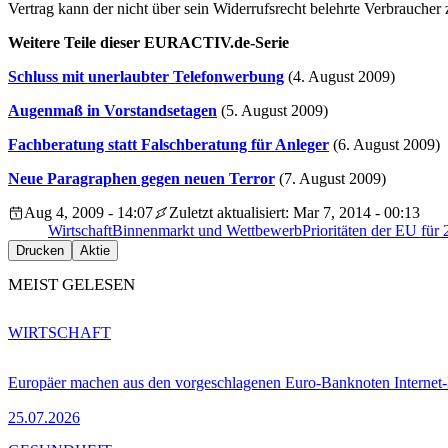
Vertrag kann der nicht über sein Widerrufsrecht belehrte Verbraucher 
Weitere Teile dieser EURACTIV.de-Serie
Schluss mit unerlaubter Telefonwerbung
(4. August 2009)
Augenmaß in Vorstandsetagen
(5. August 2009)
Fachberatung statt Falschberatung für Anleger
(6. August 2009)
Neue Paragraphen gegen neuen Terror
(7. August 2009)
Aug 4, 2009 - 14:07
Zuletzt aktualisiert: Mar 7, 2014 - 00:13
Wirtschaft
Binnenmarkt und Wettbewerb
Prioritäten der EU für
Drucken
Aktie
MEIST GELESEN
WIRTSCHAFT
Europäer machen aus den vorgeschlagenen Euro-Banknoten Interne
25.07.2026