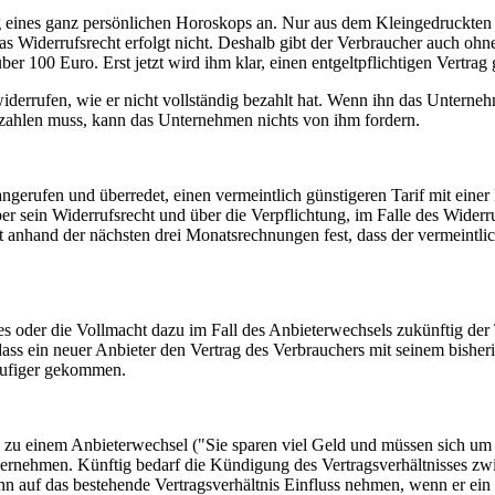
ng eines ganz persönlichen Horoskops an. Nur aus dem Kleingedruckten e
s Widerrufsrecht erfolgt nicht. Deshalb gibt der Verbraucher auch oh
r 100 Euro. Erst jetzt wird ihm klar, einen entgeltpflichtigen Vertrag
iderrufen, wie er nicht vollständig bezahlt hat. Wenn ihn das Unterne
z zahlen muss, kann das Unternehmen nichts von ihm fordern.
angerufen und überredet, einen vermeintlich günstigeren Tarif mit eine
er sein Widerrufsrecht und über die Verpflichtung, im Falle des Widerr
st anhand der nächsten drei Monatsrechnungen fest, dass der vermeintli
der die Vollmacht dazu im Fall des Anbieterwechsels zukünftig der 
, dass ein neuer Anbieter den Vertrag des Verbrauchers mit seinem bish
häufiger gekommen.
on zu einem Anbieterwechsel ("Sie sparen viel Geld und müssen sich 
ernehmen. Künftig bedarf die Kündigung des Vertragsverhältnisses zw
nn auf das bestehende Vertragsverhältnis Einfluss nehmen, wenn er ein