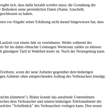
rgibt sich, dass dafür bezahlt werden muss; die Gestaltung der
ne Bedenken seine persönlichen Daten (Name, Anschrift,
 geschlossen zu haben.
hmen vor Abgabe seiner Erklärung nicht darauf hingewiesen hat, dass
r Laufzeit von einem Jahr zu vereinbaren. Weder während des
ufs für bis dahin erbrachte Leistungen Wertersatz zahlen zu müssen.
ch günstigere Tarif in Wahrheit teurer ist. Nach der Neuregelung kann
Textform, wenn der neue Anbieter gegenüber dem bisherigen
erigen Anbieter ohne entsprechenden Auftrag des Verbrauchers kündigt.
um nichts kümmern"). Bisher konnte das anrufende Unternehmen
ischen dem Verbraucher und seinem bisherigen Telefonanbieter der
 solches "Schriftstück" des Verbrauchers vorlegen kann. Den neuen