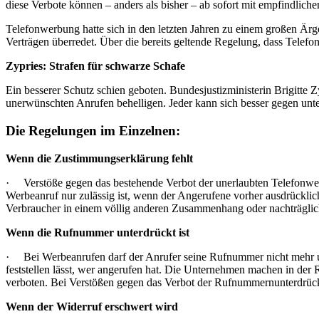
diese Verbote können – anders als bisher – ab sofort mit empfindlic
Telefonwerbung hatte sich in den letzten Jahren zu einem großen Är
Verträgen überredet. Über die bereits geltende Regelung, dass Telef
Zypries: Strafen für schwarze Schafe
Ein besserer Schutz schien geboten. Bundesjustizministerin Brigitte
unerwünschten Anrufen behelligen. Jeder kann sich besser gegen unt
Die Regelungen im Einzelnen:
Wenn die Zustimmungserklärung fehlt
· Verstöße gegen das bestehende Verbot der unerlaubten Telefonwerb
Werbeanruf nur zulässig ist, wenn der Angerufene vorher ausdrücklich
Verbraucher in einem völlig anderen Zusammenhang oder nachträglich 
Wenn die Rufnummer unterdrückt ist
· Bei Werbeanrufen darf der Anrufer seine Rufnummer nicht mehr unt
feststellen lässt, wer angerufen hat. Die Unternehmen machen in d
verboten. Bei Verstößen gegen das Verbot der Rufnummernunterdrück
Wenn der Widerruf erschwert wird