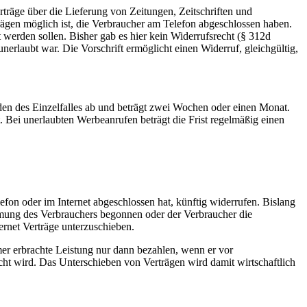
räge über die Lieferung von Zeitungen, Zeitschriften und
trägen möglich ist, die Verbraucher am Telefon abgeschlossen haben.
werden sollen. Bisher gab es hier kein Widerrufsrecht (§ 312d
rlaubt war. Die Vorschrift ermöglicht einen Widerruf, gleichgültig,
nden des Einzelfalles ab und beträgt zwei Wochen oder einen Monat.
t. Bei unerlaubten Werbeanrufen beträgt die Frist regelmäßig einen
fon oder im Internet abgeschlossen hat, künftig widerrufen. Bislang
mmung des Verbrauchers begonnen oder der Verbraucher die
ernet Verträge unterzuschieben.
mer erbrachte Leistung nur dann bezahlen, wenn er vor
acht wird. Das Unterschieben von Verträgen wird damit wirtschaftlich