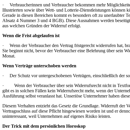
· Verbraucherinnen und Verbraucher bekommen mehr Möglichkeiten, V
Illustrierten sowie über Wett- und Lotterie-Dienstleistungen können 
Gerade in diesen Bereichen kommt es besonders oft zu unerlaubter Te
Absatz 4 Nummer 3 und 4 BGB). Diese Ausnahmen werden beseitigt. Es
aus welchen Gründen der Widerruf erfolgt.
Wenn die Frist abgelaufen ist
· Wenn der Verbraucher den Vertrag fristgerecht widerrufen hat, bra
Sie beginnt nicht, bevor der Verbraucher eine Belehrung über sein Wid
Monat.
Wenn Verträge unterschoben werden
· Der Schutz vor untergeschobenen Verträgen, einschließlich der so 
· Wenn der Verbraucher über sein Widerrufsrecht nicht in Textform b
gibt es in solchen Fällen kein Widerrufsrecht mehr, wenn der Unter
Ausführung selbst veranlasst hat. Unseriöse Unternehmer haben diese
Diesem Verhalten entzieht das Gesetz die Grundlage. Widerruft der V
Vertragsschluss auf diese Pflicht hingewiesen worden ist und er denn
uninteressant, weil Unternehmen auf eigenes Risiko leisten.
Der Trick mit dem persönlichen Horoskop