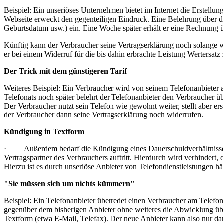
Beispiel: Ein unseriöses Unternehmen bietet im Internet die Erstellu
Webseite erweckt den gegenteiligen Eindruck. Eine Belehrung über da
Geburtsdatum usw.) ein. Eine Woche später erhält er eine Rechnung übe
Künftig kann der Verbraucher seine Vertragserklärung noch solange w
er bei einem Widerruf für die bis dahin erbrachte Leistung Wertersat
Der Trick mit dem günstigeren Tarif
Weiteres Beispiel: Ein Verbraucher wird von seinem Telefonanbieter 
Telefonats noch später belehrt der Telefonanbieter den Verbraucher üb
Der Verbraucher nutzt sein Telefon wie gewohnt weiter, stellt aber er
der Verbraucher dann seine Vertragserklärung noch widerrufen.
Kündigung in Textform
· Außerdem bedarf die Kündigung eines Dauerschuldverhältnisses o
Vertragspartner des Verbrauchers auftritt. Hierdurch wird verhindert
Hierzu ist es durch unseriöse Anbieter von Telefondienstleistungen 
"Sie müssen sich um nichts kümmern"
Beispiel: Ein Telefonanbieter überredet einen Verbraucher am Telef
gegenüber dem bisherigen Anbieter ohne weiteres die Abwicklung üb
Textform (etwa E-Mail, Telefax). Der neue Anbieter kann also nur da