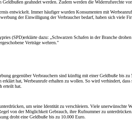
hen Geldbußen geahndet werden. Zudem werden die Widerrufsrechte von 
gernis entwickelt. Immer häufiger wurden Konsumenten mit Werbeanrufe
onwerbung der Einwilligung der Verbraucher bedarf, haben sich viele Fi
 Zypries (SPD)erklärte dazu: „Schwarzen Schafen in der Branche drohe
ergeschobene Verträge wehren."
ung gegenüber Verbrauchern sind künftig mit einer Geldbuße bis zu 5
 erklärt hat, Werbeanrufe erhalten zu wollen. So wird verhindert, das
erteilt hat.
erdrücken, um seine Identität zu verschleiern. Viele unerwünschte Wer
er Regel von der Möglichkeit Gebrauch, ihre Rufnummer zu unterdrück
ung droht eine Geldbuße bis zu 10.000 Euro.