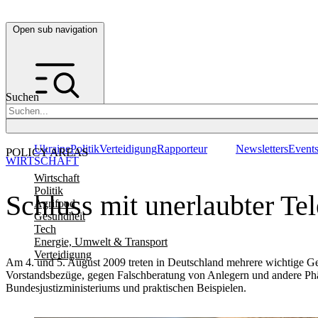
Open sub navigation
Suchen
Ukraine
Politik
Verteidigung
Rapporteur
Newsletters
Event
POLICY AREAS
WIRTSCHAFT
Wirtschaft
Politik
Schluss mit unerlaubter T
Agrifood
Gesundheit
Tech
Energie, Umwelt & Transport
Verteidigung
Am 4. und 5. August 2009 treten in Deutschland mehrere wichtige G
Vorstandsbezüge, gegen Falschberatung von Anlegern und andere Ph
Bundesjustizministeriums und praktischen Beispielen.