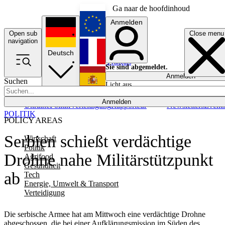
Ga naar de hoofdinhoud
Anmelden
Open sub
Close menu
English
navigation
Deutsch
Français
Sie sind abgemeldet.
Anmelden
Suchen
Licht aus
Español
Anmelden
Ukraine
Politik
Verteidigung
Rapporteur
Newsletters
Event
POLITIK
POLICY AREAS
Serbien schießt verdächtige
Wirtschaft
Politik
Drohne nahe Militärstützpunkt
Agrifood
Gesundheit
ab
Tech
Energie, Umwelt & Transport
Verteidigung
Die serbische Armee hat am Mittwoch eine verdächtige Drohne
abgeschossen, die bei einer Aufklärungsmission im Süden des