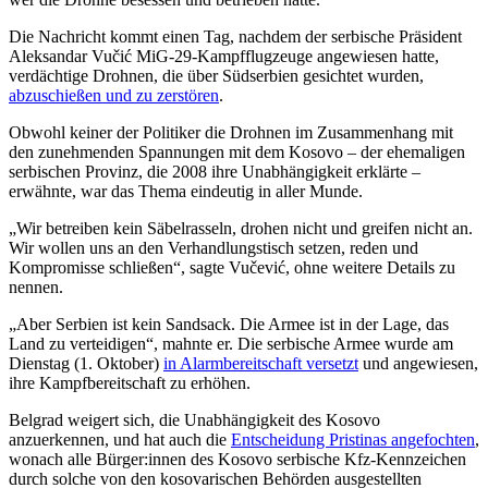
Die Nachricht kommt einen Tag, nachdem der serbische Präsident
Aleksandar Vučić MiG-29-Kampfflugzeuge angewiesen hatte,
verdächtige Drohnen, die über Südserbien gesichtet wurden,
abzuschießen und zu zerstören
.
Obwohl keiner der Politiker die Drohnen im Zusammenhang mit
den zunehmenden Spannungen mit dem Kosovo – der ehemaligen
serbischen Provinz, die 2008 ihre Unabhängigkeit erklärte –
erwähnte, war das Thema eindeutig in aller Munde.
„Wir betreiben kein Säbelrasseln, drohen nicht und greifen nicht an.
Wir wollen uns an den Verhandlungstisch setzen, reden und
Kompromisse schließen“, sagte Vučević, ohne weitere Details zu
nennen.
„Aber Serbien ist kein Sandsack. Die Armee ist in der Lage, das
Land zu verteidigen“, mahnte er. Die serbische Armee wurde am
Dienstag (1. Oktober)
in Alarmbereitschaft versetzt
und angewiesen,
ihre Kampfbereitschaft zu erhöhen.
Belgrad weigert sich, die Unabhängigkeit des Kosovo
anzuerkennen, und hat auch die
Entscheidung Pristinas angefochten
,
wonach alle Bürger:innen des Kosovo serbische Kfz-Kennzeichen
durch solche von den kosovarischen Behörden ausgestellten