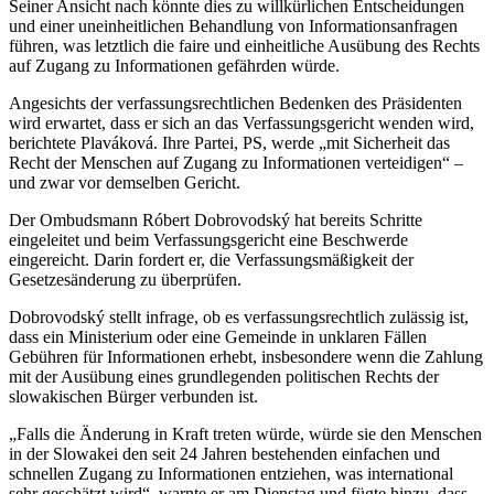
Seiner Ansicht nach könnte dies zu willkürlichen Entscheidungen
und einer uneinheitlichen Behandlung von Informationsanfragen
führen, was letztlich die faire und einheitliche Ausübung des Rechts
auf Zugang zu Informationen gefährden würde.
Angesichts der verfassungsrechtlichen Bedenken des Präsidenten
wird erwartet, dass er sich an das Verfassungsgericht wenden wird,
berichtete Plaváková. Ihre Partei, PS, werde „mit Sicherheit das
Recht der Menschen auf Zugang zu Informationen verteidigen“ –
und zwar vor demselben Gericht.
Der Ombudsmann Róbert Dobrovodský hat bereits Schritte
eingeleitet und beim Verfassungsgericht eine Beschwerde
eingereicht. Darin fordert er, die Verfassungsmäßigkeit der
Gesetzesänderung zu überprüfen.
Dobrovodský stellt infrage, ob es verfassungsrechtlich zulässig ist,
dass ein Ministerium oder eine Gemeinde in unklaren Fällen
Gebühren für Informationen erhebt, insbesondere wenn die Zahlung
mit der Ausübung eines grundlegenden politischen Rechts der
slowakischen Bürger verbunden ist.
„Falls die Änderung in Kraft treten würde, würde sie den Menschen
in der Slowakei den seit 24 Jahren bestehenden einfachen und
schnellen Zugang zu Informationen entziehen, was international
sehr geschätzt wird“, warnte er am Dienstag und fügte hinzu, dass