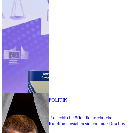
POLITIK
Tschechische öffentlich-rechtliche
Rundfunkanstalten stehen unter Beschuss