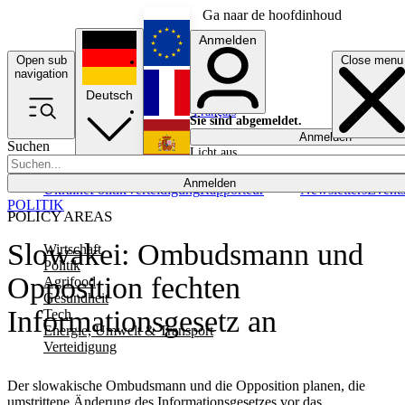
Ga naar de hoofdinhoud
Anmelden
Open sub
Close menu
English
navigation
Deutsch
Français
Sie sind abgemeldet.
Anmelden
Suchen
Licht aus
Español
Anmelden
Ukraine
Politik
Verteidigung
Rapporteur
Newsletters
Event
POLITIK
POLICY AREAS
Slowakei: Ombudsmann und
Wirtschaft
Politik
Opposition fechten
Agrifood
Gesundheit
Informationsgesetz an
Tech
Energie, Umwelt & Transport
Verteidigung
Der slowakische Ombudsmann und die Opposition planen, die
umstrittene Änderung des Informationsgesetzes vor das