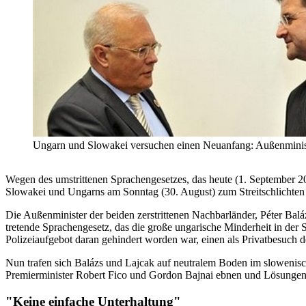
Ungarn und Slowakei versuchen einen Neuanfang: Außenministe
Wegen des umstrittenen Sprachengesetzes, das heute (1. September 200
Slowakei und Ungarns am Sonntag (30. August) zum Streitschlichten
Die Außenminister der beiden zerstrittenen Nachbarländer, Péter Bal
tretende Sprachengesetz, das die große ungarische Minderheit in der
Polizeiaufgebot daran gehindert worden war, einen als Privatbesuch
Nun trafen sich Balázs und Lajcak auf neutralem Boden im slowenisc
Premierminister Robert Fico und Gordon Bajnai ebnen und Lösungen f
"Keine einfache Unterhaltung"