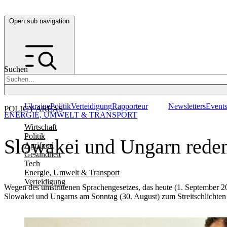
Open sub navigation
Suchen
Ukraine
Politik
Verteidigung
Rapporteur
Newsletters
Event
POLICY AREAS
ENERGIE, UMWELT & TRANSPORT
Wirtschaft
Politik
Slowakei und Ungarn reden
Agrifood
Gesundheit
Tech
Energie, Umwelt & Transport
Verteidigung
Wegen des umstrittenen Sprachengesetzes, das heute (1. September 200
Slowakei und Ungarns am Sonntag (30. August) zum Streitschlichten