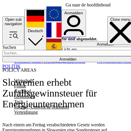
Ga naar de hoofdinhoud
Anmelden
Open sub
Close menu
English
navigation
Deutsch
Français
Sie sind abgemeldet.
Anmelden
Suchen
Licht aus
Español
Anmelden
Ukraine
Politik
Verteidigung
Rapporteur
Newsletters
Event
POLITIK
POLICY AREAS
Slowenien erhebt
Wirtschaft
Politik
Zufallsgewinnsteuer für
Agrifood
Gesundheit
Energieunternehmen
Tech
Energie, Umwelt & Transport
Verteidigung
Nach einem am Freitag verabschiedeten Gesetz werden
Energieunternehmen in Slowenien eine Sondersteuer auf