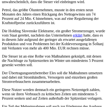
unwahrscheinlich, dass die Steuer viel einbringen wird.
Petrol, das größte Ölunternehmen, musste in den ersten neun
Monaten des Jahres einen Rückgang des Nettogewinns um 74
Prozent auf 24 Mio. € hinnehmen, was auf eine Regulierung der
Kraftstoffpreise zurückzuführen ist.
Die Holding Slovenske Elektrarne, ein großer Stromerzeuger, wurde
vom Staat gerettet, nachdem das Unternehmen
erklärt
hatte, dass es
in diesem Jahr aufgrund der geringer als erwartet ausgefallenen
Produktion und von Problemen bei der Kohleversorgung in Šoštanj
mit Verlusten von mehr als 400 Mio. EUR rechnen müsse.
Die Steuer ist an eine Reihe von Maßnahmen geknüpft, mit denen
die Nachfrage zu Spitzenzeiten im Winter um mindestens 5 Prozent
gesenkt werden soll.
Der Übertragungsnetzbetreiber Eles soll die Maßnahmen umsetzen
und dabei mit Stromhändlern, Versorgern und einzelnen großen
Stromverbrauchern zusammenarbeiten.
Diese Nutzer werden demnach ein geringeres Netzentgelt zahlen,
wenn sie ihren Verbrauch zu kritischen Zeiten um mindestens 5
Prozent senken und auf Zeiten außerhalb der Spitzenlast verlagern.
Ein Teil der Mehreinnahmen soll auch zur Förderung des Ausbaus