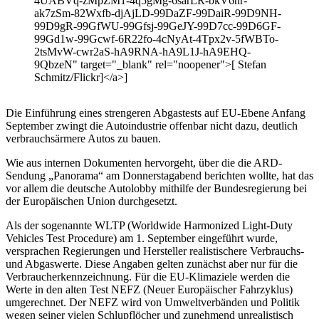
4UABVq-zMpZM1-4q5gMg-6sarLR-bkV6nr-
ak7zSm-82Wxfb-djAjLD-99DaZF-99DaiR-99D9NH-
99D9gR-99GfWU-99Gfsj-99GeJY-99D7cc-99D6GF-
99Gd1w-99Gcwf-6R22fo-4cNyAt-4Tpx2v-5fWBTo-
2tsMvW-cwr2aS-hA9RNA-hA9L1J-hA9EHQ-
9QbzeN" target="_blank" rel="noopener">[ Stefan
Schmitz/Flickr]</a>]
Die Einführung eines strengeren Abgastests auf EU-Ebene Anfang
September zwingt die Autoindustrie offenbar nicht dazu, deutlich
verbrauchsärmere Autos zu bauen.
Wie aus internen Dokumenten hervorgeht, über die die ARD-
Sendung „Panorama“ am Donnerstagabend berichten wollte, hat das
vor allem die deutsche Autolobby mithilfe der Bundesregierung bei
der Europäischen Union durchgesetzt.
Als der sogenannte WLTP (Worldwide Harmonized Light-Duty
Vehicles Test Procedure) am 1. September eingeführt wurde,
versprachen Regierungen und Hersteller realistischere Verbrauchs-
und Abgaswerte. Diese Angaben gelten zunächst aber nur für die
Verbraucherkennzeichnung. Für die EU-Klimaziele werden die
Werte in den alten Test NEFZ (Neuer Europäischer Fahrzyklus)
umgerechnet. Der NEFZ wird von Umweltverbänden und Politik
wegen seiner vielen Schlupflöcher und zunehmend unrealistisch