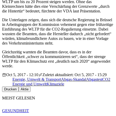
WLTP um bis zu 20 Prozent steigen werden. Ohne das
Kleinrechnen hätte dies eine Verschärfung der Grenzwerte „durch
die Hintertür“ bedeutet, fürchtete der VDA laut Präsentation.
Die Unterlagen zeigen, dass sich die deutsche Regierung in Brüssel
in Arbeitsgruppen der Kommission vehement gegen eine frühzeitige
Einführung des WLTP für die CO2-Regulierung einsetzte. Dabei
wussten die Beamten, dass die Hersteller dadurch „nicht gefordert“
würden, klimafreundlichere Autos zu bauen, wie in einer Vorlage
des Verkehrsministeriums steht.
Gleichzeitig warnten die Beamten davor, dass es in der
Öffentlichkeit „schwer zu kommunizieren sei“, dass der strenge
WLTP für den Klimaschutz erst „deutlich nach 2020“ angewendet
werde.
Oct 5, 2017 - 12:10
Zuletzt aktualisiert: Oct 5, 2017 - 15:29
Energie, Umwelt & Transport
Abgas-Skandal
Abgastest
CO2
Energie und Umwelt
Klimaziele
Drucken
Aktie
MEIST GELESEN
GESUNDHEIT