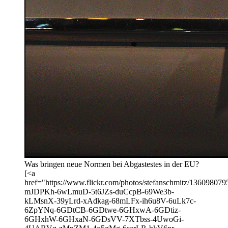
Was bringen neue Normen bei Abgastestes in der EU?
[<a
href="https://www.flickr.com/photos/stefanschmitz/13609807954
mJDPKh-6wLmuD-5t6JZs-duCcpB-69We3b-
kLMsnX-39yLrd-xAdkag-68mLFx-ih6u8V-6uLk7c-
6ZpYNq-6GDtCB-6GDtwe-6GHxwA-6GDtiz-
6GHxhW-6GHxaN-6GDsVV-7XTbss-4UwoGi-