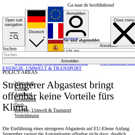
Ga naar de hoofdinhoud
Anmelden
Open sub
Close menu
English
navigation
Deutsch
Français
Sie sind abgemeldet.
Anmelden
Suchen
Licht aus
Español
Anmelden
Ukraine
Politik
Verteidigung
Rapporteur
Newsletters
Event
ENERGIE, UMWELT & TRANSPORT
POLICY AREAS
Strengerer Abgastest bringt
Wirtschaft
Politik
offenbar keine Vorteile fürs
Agrifood
Gesundheit
Klima
Tech
Energie, Umwelt & Transport
Verteidigung
Die Einführung eines strengeren Abgastests auf EU-Ebene Anfang
September zwingt die Autoindustrie offenbar nicht dazu, deutlich