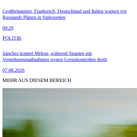
Großbritannien, Frankreich, Deutschland und Italien warnen vor
Russlands Plänen in Südossetien
09:29
POLITIK
Sánchez kontert Meloni, während Spanien mit
Vergeltungsmaßnahmen wegen Grenzkontrollen droht
07.08.2026
MEHR AUS DIESEM BEREICH