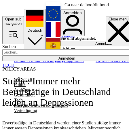
Ga naar de hoofdinhoud
Anmelden
Open sub
Close menu
English
navigation
Deutsch
Français
Sie sind abgemeldet.
Anmelden
Suchen
Licht aus
Español
Anmelden
Ukraine
Politik
Verteidigung
Rapporteur
Newsletters
Event
TECH
POLICY AREAS
Studie: Immer mehr
Wirtschaft
Politik
Berufstätige in Deutschland
Agrifood
Gesundheit
leiden an Depressionen
Tech
Energie, Umwelt & Transport
Verteidigung
Erwerbstätige in Deutschland werden einer Studie zufolge immer
länger wegen Depressionen krankgeschrieben. Mitverantwortlich