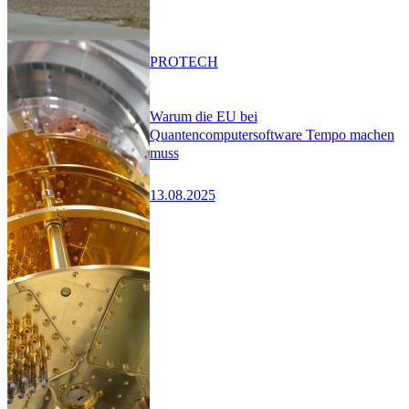
PRO
TECH
Warum die EU bei
Quantencomputersoftware Tempo machen
muss
13.08.2025