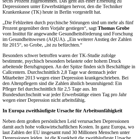
sechs Prozent zugenommen. Das geht aus einer Erhebung zu
Depressionen unter Erwerbstätigen hervor, den die Techniker
Krankenkasse (TK) heute in Berlin vorgestellt hat.
„Die Fehlzeiten durch psychische Störungen sind um mehr als fünf
Prozent gegenüber dem Vorjahr gestiegen“, sagt
Thomas Grobe
vom Institut für angewandte Gesundheitsförderung und Forschung
im Gesundheitswesen (AQUA). „Ein weiterer Anstieg der Zahlen
für 2015“, so Grobe, „ist zu befürchten.“
Besonders schwer betroffen waren der TK-Studie zufolge
bestimmte, psychisch besonders belastete oder hohem Druck
arbeitende Berufsgruppen. An der Spitze finden sich Beschäftigte in
Callcentern. Durchschnittlich 2,8 Tage war demnach jeder
Mitarbeiter 2013 wegen einer Depression krankgeschrieben. Bei
den Altenpflegern sind die Zahlen ähnlich beunruhigend: Ein
Pfleger fiel durchschnittlich für 2,5 Tage aus. Im
Bundesdurchschnitt war jeder Erwerbstätige einen Tag pro Jahr
wegen einer Depression nicht arbeitsfähig.
In Europa zweithäufigste Ursache für Arbeitsunfähigkeit
Neben dem großen persönlichen Leid verursachen Depressionen
damit auch hohe volkswirtschaftlichen Kosten. In ganz Europa, wo
laut Zahlen der EU insgesamt rund 30 Millionen Menschen unter
Depressionen leiden, ist die Krankheit die zweithäufigste Ursache