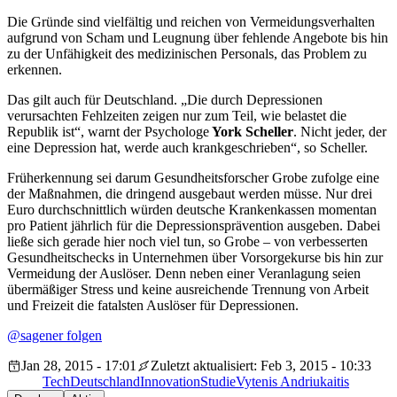
Die Gründe sind vielfältig und reichen von Vermeidungsverhalten
aufgrund von Scham und Leugnung über fehlende Angebote bis hin
zu der Unfähigkeit des medizinischen Personals, das Problem zu
erkennen.
Das gilt auch für Deutschland. „Die durch Depressionen
verursachten Fehlzeiten zeigen nur zum Teil, wie belastet die
Republik ist“, warnt der Psychologe
York Scheller
. Nicht jeder, der
eine Depression hat, werde auch krankgeschrieben“, so Scheller.
Früherkennung sei darum Gesundheitsforscher Grobe zufolge eine
der Maßnahmen, die dringend ausgebaut werden müsse. Nur drei
Euro durchschnittlich würden deutsche Krankenkassen momentan
pro Patient jährlich für die Depressionsprävention ausgeben. Dabei
ließe sich gerade hier noch viel tun, so Grobe – von verbesserten
Gesundheitschecks in Unternehmen über Vorsorgekurse bis hin zur
Vermeidung der Auslöser. Denn neben einer Veranlagung seien
übermäßiger Stress und keine ausreichende Trennung von Arbeit
und Freizeit die fatalsten Auslöser für Depressionen.
@sagener folgen
Jan 28, 2015 - 17:01
Zuletzt aktualisiert: Feb 3, 2015 - 10:33
Tech
Deutschland
Innovation
Studie
Vytenis Andriukaitis