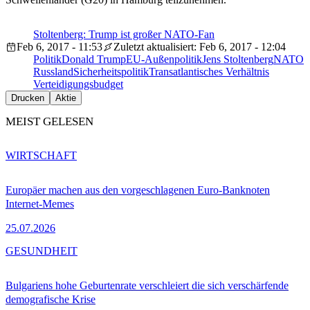
Stoltenberg: Trump ist großer NATO-Fan
Feb 6, 2017 - 11:53
Zuletzt aktualisiert: Feb 6, 2017 - 12:04
Politik
Donald Trump
EU-Außenpolitik
Jens Stoltenberg
NATO
Russland
Sicherheitspolitik
Transatlantisches Verhältnis
Verteidigungsbudget
Drucken
Aktie
MEIST GELESEN
WIRTSCHAFT
Europäer machen aus den vorgeschlagenen Euro-Banknoten
Internet-Memes
25.07.2026
GESUNDHEIT
Bulgariens hohe Geburtenrate verschleiert die sich verschärfende
demografische Krise