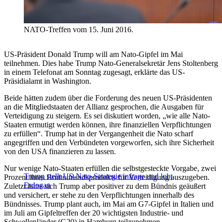
NATO-Treffen vom 15. Juni 2016.
US-Präsident Donald Trump will am Nato-Gipfel im Mai
teilnehmen. Dies habe Trump Nato-Generalsekretär Jens Stoltenberg
in einem Telefonat am Sonntag zugesagt, erklärte das US-
Präsidialamt in Washington.
Beide hätten zudem über die Forderung des neuen US-Präsidenten
an die Mitgliedstaaten der Allianz gesprochen, die Ausgaben für
Verteidigung zu steigern. Es sei diskutiert worden, „wie alle Nato-
Staaten ermutigt werden können, ihre finanziellen Verpflichtungen
zu erfüllen“. Trump hat in der Vergangenheit die Nato scharf
angegriffen und den Verbündeten vorgeworfen, sich ihre Sicherheit
von den USA finanzieren zu lassen.
Nur wenige Nato-Staaten erfüllen die selbstgesteckte Vorgabe, zwei
Trump stellt US-Nato-Strategie infrage und lobt
Prozent ihres Bruttoinlandsprodukts für Verteidigung auszugeben.
Erdogan
Zuletzt hatte sich Trump aber positiver zu dem Bündnis geäußert
und versichert, er stehe zu den Verpflichtungen innerhalb des
Bündnisses. Trump plant auch, im Mai am G7-Gipfel in Italien und
im Juli am Gipfeltreffen der 20 wichtigsten Industrie- und
Schwellenländer (G20) in Hamburg teilzunehmen.