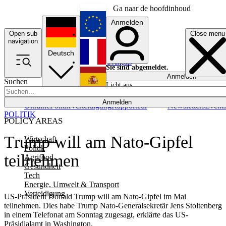
Ga naar de hoofdinhoud
Anmelden
Open sub
Close menu
English
navigation
Deutsch
Français
Sie sind abgemeldet.
Anmelden
Suchen
Licht aus
Español
Anmelden
Ukraine
Politik
Verteidigung
Rapporteur
Newsletters
Event
POLITIK
POLICY AREAS
Trump will am Nato-Gipfel
Wirtschaft
Politik
teilnehmen
Agrifood
Gesundheit
Tech
Energie, Umwelt & Transport
Verteidigung
US-Präsident Donald Trump will am Nato-Gipfel im Mai
teilnehmen. Dies habe Trump Nato-Generalsekretär Jens Stoltenberg
in einem Telefonat am Sonntag zugesagt, erklärte das US-
Präsidialamt in Washington.