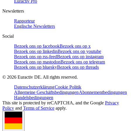
Euractiv Pro
Newsletters
Rapporteur
Englische Newsletters
Social
Bezoek ons op facebook
Bezoek ons op x
Bezoek ons op linkedin
Bezoek ons op youtube
Bezoek ons op rss-feed
Bezoek ons op instagram
Bezoek ons op mastodon
Bezoek ons op telegram
Bezoek ons op bluesky
Bezoek ons op threads
©
2026
Euractiv DE. All rights reserved.
Datenschutzerklärung
Cookie Politik
Allgemeine Geschäftsbedingungen
Abonnementbedingungen
Handelsbedingungen
This site is protected by reCAPTCHA, and the Google
Privacy
Policy
and
Terms of Service
apply.