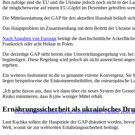
Ihm zufolge sind die EU und die Ukraine jedoch noch nicht in der La
die möglicherweise auf einem EU-Gipfel im Dezember getroffen wer
Die Mittelausstattung der GAP für den aktuellen Haushalt beläuft sic
Das Hauptproblem im Zusammenhang mit dem Beitritt der Ukraine ist,
Nach Angaben von Eurostat
beträgt die durchschnittliche Ackerfläche
Frankreich oder acht Hektar in Polen.
Die derzeitige GAP sieht bereits eine Umverteilungsregelung vor, bei
begünstigen. Diese Regelung wird jedoch als nicht ausreichend ange
ergeben.
Ein weiteres Instrument ist die so genannte externe Konvergenz. Si
liegen beispielsweise die Einkommensbeihilfen, die osteuropäische L
„Ich gehe davon aus, dass wir dann über ein neues System der Gemei
Risiko minimieren, dass Kyjiw weniger Mittel erhält.
Ernährungssicherheit als ukrainisches Dru
EU-Importbeschränkungen für Agrarprodukte: Ukraine zeigt sich 
Laut Kachka sollten die Hauptziele der GAP diskutiert werden, bevor 
Welt, womit sie zur weltweiten Ernährungssicherheit beiträgt.