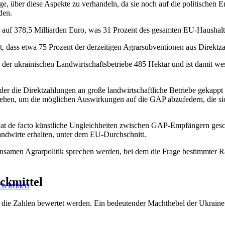
ge, über diese Aspekte zu verhandeln, da sie noch auf die politischen
den.
h auf 378,5 Milliarden Euro, was 31 Prozent des gesamten EU-Haushalts
 dass etwa 75 Prozent der derzeitigen Agrarsubventionen aus Direktz
 der ukrainischen Landwirtschaftsbetriebe 485 Hektar und ist damit wes
 der die Direktzahlungen an große landwirtschaftliche Betriebe gekapp
sehen, um die möglichen Auswirkungen auf die GAP abzufedern, die sic
e hat de facto künstliche Ungleichheiten zwischen GAP-Empfängern ges
andwirte erhalten, unter dem EU-Durchschnitt.
nsamen Agrarpolitik sprechen werden, bei dem die Frage bestimmter Ra
ckmittel
irritiert
die Zahlen bewertet werden. Ein bedeutender Machthebel der Ukraine ist