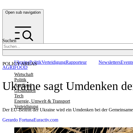
Open sub navigation
Suchen
Ukraine
Politik
Verteidigung
Rapporteur
Newsletters
Event
POLICY AREAS
AGRIFOOD
Wirtschaft
Politik
Ukraine sagt Umdenken der 
Agrifood
Gesundheit
Tech
Energie, Umwelt & Transport
Verteidigung
Der EU-Beitritt der Ukraine wird ein Umdenken bei der Gemeinsamen A
Gerardo Fortuna
Euractiv.com