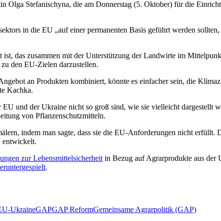
entin Olga Stefanischyna, die am Donnerstag (5. Oktober) für die Einri
sektors in die EU „auf einer permanenten Basis geführt werden sollten,
t ist, das zusammen mit der Unterstützung der Landwirte im Mittelpunk
 zu den EU-Zielen darzustellen.
gebot an Produkten kombiniert, könnte es einfacher sein, die Klimaziel
gte Kachka.
 EU und der Ukraine nicht so groß sind, wie sie vielleicht dargestellt w
beitung von Pflanzenschutzmitteln.
ern, indem man sagte, dass sie die EU-Anforderungen nicht erfüllt. Das 
 entwickelt.
ngen zur Lebensmittelsicherheit
in Bezug auf Agrarprodukte aus der 
eruntergespielt
.
EU-Ukraine
GAP
GAP Reform
Gemeinsame Agrarpolitik (GAP)