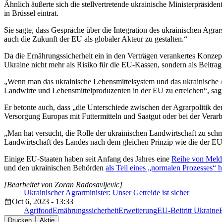
Ähnlich äußerte sich die stellvertretende ukrainische Ministerpräsid
in Brüssel eintrat.
Sie sagte, dass Gespräche über die Integration des ukrainischen Agrar
auch die Zukunft der EU als globaler Akteur zu gestalten.“
Da die Ernährungssicherheit ein in den Verträgen verankertes Konzep
Ukraine nicht mehr als Risiko für die EU-Kassen, sondern als Beitrag
„Wenn man das ukrainische Lebensmittelsystem und das ukrainische An
Landwirte und Lebensmittelproduzenten in der EU zu erreichen“, sa
Er betonte auch, dass „die Unterschiede zwischen der Agrarpolitik der
Versorgung Europas mit Futtermitteln und Saatgut oder bei der Verar
„Man hat versucht, die Rolle der ukrainischen Landwirtschaft zu schmäl
Landwirtschaft des Landes nach dem gleichen Prinzip wie die der EU
Einige EU-Staaten haben seit Anfang des Jahres eine
Reihe von Meldu
und den ukrainischen Behörden
als Teil eines „normalen Prozesses“ h
[Bearbeitet von Zoran Radosavljevic]
Ukrainischer Agrarminister: Unser Getreide ist sicher
Oct 6, 2023 - 13:33
Agrifood
Ernährungssicherheit
Erweiterung
EU-Beitritt Ukraine
Drucken
Aktie