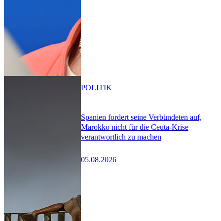
POLITIK
Spanien fordert seine Verbündeten auf,
Marokko nicht für die Ceuta-Krise
verantwortlich zu machen
05.08.2026