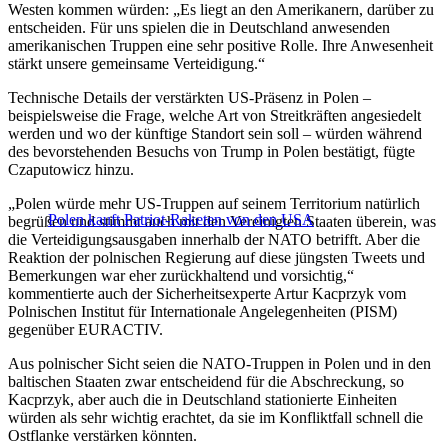
Westen kommen würden: „Es liegt an den Amerikanern, darüber zu
entscheiden. Für uns spielen die in Deutschland anwesenden
amerikanischen Truppen eine sehr positive Rolle. Ihre Anwesenheit
stärkt unsere gemeinsame Verteidigung.“
Technische Details der verstärkten US-Präsenz in Polen –
beispielsweise die Frage, welche Art von Streitkräften angesiedelt
werden und wo der künftige Standort sein soll – würden während
des bevorstehenden Besuchs von Trump in Polen bestätigt, fügte
Czaputowicz hinzu.
„Polen würde mehr US-Truppen auf seinem Territorium natürlich
Polen kauft Patriot-Raketen von den USA
begrüßen und stimmt auch mit den Vereinigten Staaten überein, was
die Verteidigungsausgaben innerhalb der NATO betrifft. Aber die
Reaktion der polnischen Regierung auf diese jüngsten Tweets und
Bemerkungen war eher zurückhaltend und vorsichtig,“
kommentierte auch der Sicherheitsexperte Artur Kacprzyk vom
Polnischen Institut für Internationale Angelegenheiten (PISM)
gegenüber EURACTIV.
Aus polnischer Sicht seien die NATO-Truppen in Polen und in den
baltischen Staaten zwar entscheidend für die Abschreckung, so
Kacprzyk, aber auch die in Deutschland stationierte Einheiten
würden als sehr wichtig erachtet, da sie im Konfliktfall schnell die
Ostflanke verstärken könnten.