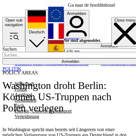
Ga naar de hoofdinhoud
Anmelden
Open sub
Close menu
English
navigation
Deutsch
Français
Sie sind abgemeldet.
Anmelden
Suchen
Licht aus
Español
Anmelden
Ukraine
Politik
Verteidigung
Rapporteur
Newsletters
Event
POLITIK
POLICY AREAS
Washington droht Berlin:
Wirtschaft
Politik
Können US-Truppen nach
Agrifood
Gesundheit
Polen verlegen
Tech
Energie, Umwelt & Transport
Verteidigung
In Washington spricht man bereits seit Längerem von einer
möglichen Verlagerung von US-Truppen aus Deutschland in den