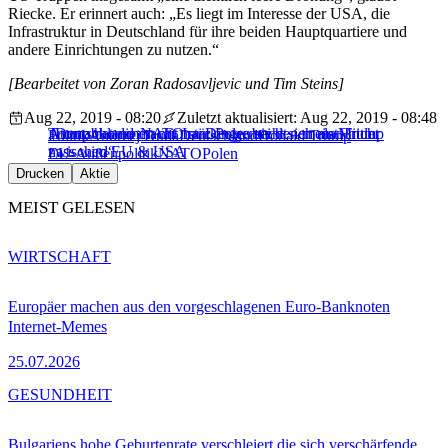
Riecke. Er erinnert auch: „Es liegt im Interesse der USA, die
Infrastruktur in Deutschland für ihre beiden Hauptquartiere und
andere Einrichtungen zu nutzen.“
[Bearbeitet von Zoran Radosavljevic und Tim Steins]
Aug 22, 2019 - 08:20
Zuletzt aktualisiert: Aug 22, 2019 - 08:48
Trump hat die NATO stärker gemacht – meint Trump
„Deutschland macht nur Dinge, bei denen man nicht
Atomabkommen mit Iran: Polen sieht sich als Mittler
Politik
Andrzej Duda
Deutschland
Donald Trump
nass wird“
zwischen EU & USA
EU-Außenpolitik
NATO
Polen
Drucken
Aktie
MEIST GELESEN
WIRTSCHAFT
Europäer machen aus den vorgeschlagenen Euro-Banknoten
Internet-Memes
25.07.2026
GESUNDHEIT
Bulgariens hohe Geburtenrate verschleiert die sich verschärfende