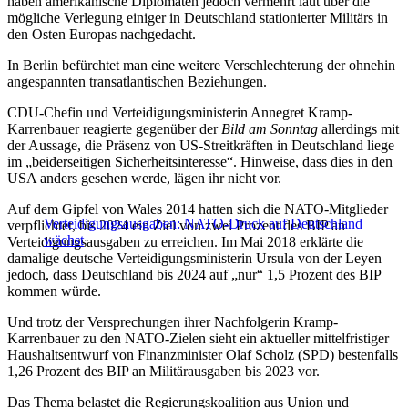
haben amerikanische Diplomaten jedoch vermehrt laut über die
mögliche Verlegung einiger in Deutschland stationierter Militärs in
den Osten Europas nachgedacht.
In Berlin befürchtet man eine weitere Verschlechterung der ohnehin
angespannten transatlantischen Beziehungen.
CDU-Chefin und Verteidigungsministerin Annegret Kramp-
Karrenbauer reagierte gegenüber der
Bild am Sonntag
allerdings mit
der Aussage, die Präsenz von US-Streitkräften in Deutschland liege
im „beiderseitigen Sicherheitsinteresse“. Hinweise, dass dies in den
USA anders gesehen werde, lägen ihr nicht vor.
Auf dem Gipfel von Wales 2014 hatten sich die NATO-Mitglieder
Verteidigungsausgaben: NATO-Druck auf Deutschland
verpflichtet, bis 2024 ein Ziel von zwei Prozent des BIP an
wächst
Verteidigungsausgaben zu erreichen. Im Mai 2018 erklärte die
damalige deutsche Verteidigungsministerin Ursula von der Leyen
jedoch, dass Deutschland bis 2024 auf „nur“ 1,5 Prozent des BIP
kommen würde.
Und trotz der Versprechungen ihrer Nachfolgerin Kramp-
Karrenbauer zu den NATO-Zielen sieht ein aktueller mittelfristiger
Haushaltsentwurf von Finanzminister Olaf Scholz (SPD) bestenfalls
1,26 Prozent des BIP an Militärausgaben bis 2023 vor.
Das Thema belastet die Regierungskoalition aus Union und