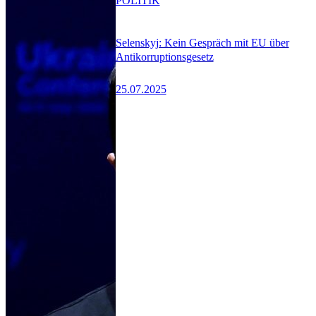
POLITIK
Selenskyj: Kein Gespräch mit EU über
Antikorruptionsgesetz
25.07.2025