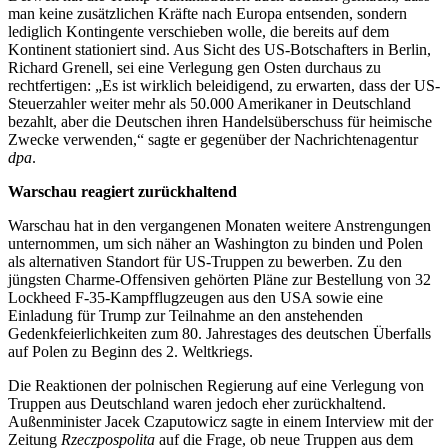
man keine zusätzlichen Kräfte nach Europa entsenden, sondern
lediglich Kontingente verschieben wolle, die bereits auf dem
Kontinent stationiert sind. Aus Sicht des US-Botschafters in Berlin,
Richard Grenell, sei eine Verlegung gen Osten durchaus zu
rechtfertigen: „Es ist wirklich beleidigend, zu erwarten, dass der US-
Steuerzahler weiter mehr als 50.000 Amerikaner in Deutschland
bezahlt, aber die Deutschen ihren Handelsüberschuss für heimische
Zwecke verwenden,“ sagte er gegenüber der Nachrichtenagentur
dpa
.
Warschau reagiert zurückhaltend
Warschau hat in den vergangenen Monaten weitere Anstrengungen
unternommen, um sich näher an Washington zu binden und Polen
als alternativen Standort für US-Truppen zu bewerben. Zu den
jüngsten Charme-Offensiven gehörten Pläne zur Bestellung von 32
Lockheed F-35-Kampfflugzeugen aus den USA sowie eine
Einladung für Trump zur Teilnahme an den anstehenden
Gedenkfeierlichkeiten zum 80. Jahrestages des deutschen Überfalls
auf Polen zu Beginn des 2. Weltkriegs.
Die Reaktionen der polnischen Regierung auf eine Verlegung von
Truppen aus Deutschland waren jedoch eher zurückhaltend.
Außenminister Jacek Czaputowicz sagte in einem Interview mit der
Zeitung
Rzeczpospolita
auf die Frage, ob neue Truppen aus dem