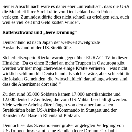
Seiner Ansicht nach wäre es daher eher „unrealistisch, dass die USA
die Mehrheit ihrer Streitkräfte von Deutschland nach Polen
verlegen. Zumindest dürfte dies nicht schnell zu erledigen sein, auch
weil es viel Zeit und Geld kosten würde“.
Rattenschwanz und „leere Drohung“
Deutschland ist nach Japan der weltweit zweitgrößte
Auslandsstandort der US-Streitkräfte.
Sicherheitsexperte Riecke warnte gegenüber EURACTIV in dieser
Hinsicht: „Da es einen Bedarf an mehr Truppen in Osteuropa gibt,
werden wir hier möglicherweise einige Kräfte verlieren – was nicht
wirklich schlimm für Deutschland als solches wäre, aber schlecht für
die lokalen Gemeinden, die [wirtschaftlich] darauf angewiesen sind,
dass die Amerikaner dort sind.“
Zu den rund 35.000 Soldaten kämen 17.000 amerikanische und
12.000 deutsche Zivilisten, die vom US-Militär beschäftigt werden.
Viele weitere Arbeitsplätze hängen von den amerikanischen
Streitkräften beim US-Afrika-Kommando in Stuttgart und der
Ramstein Air Base in Rheinland-Pfalz ab.
Dennoch sei das Szenario einer größer angelegten Verlegung von
US-Truppen insgesamt „eine ziemlich leere Drohung“, glaubt