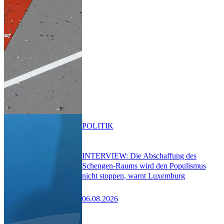
POLITIK
INTERVIEW: Die Abschaffung des
Schengen-Raums wird den Populismus
nicht stoppen, warnt Luxemburg
06.08.2026