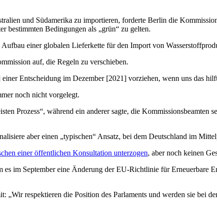
Australien und Südamerika zu importieren, forderte Berlin die Kommiss
ter bestimmten Bedingungen als „grün“ zu gelten.
m Aufbau einer globalen Lieferkette für den Import von Wasserstoffprodu
mmission auf, die Regeln zu verschieben.
iner Entscheidung im Dezember [2021] vorziehen, wenn uns das hilft, 
immer noch nicht vorgelegt.
eisten Prozess“, während ein anderer sagte, die Kommissionsbeamten sei
nalisiere aber einen „typischen“ Ansatz, bei dem Deutschland im Mittel
schen einer öffentlichen Konsultation unterzogen
, aber noch keinen Ges
 es im September eine Änderung der EU-Richtlinie für Erneuerbare Ener
 „Wir respektieren die Position des Parlaments und werden sie bei de