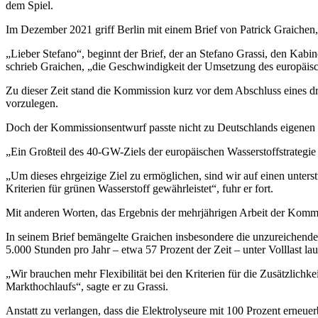
dem Spiel.
Im Dezember 2021 griff Berlin mit einem Brief von Patrick Graichen
„Lieber Stefano“, beginnt der Brief, der an Stefano Grassi, den Kab
schrieb Graichen, „die Geschwindigkeit der Umsetzung des europäisch
Zu dieser Zeit stand die Kommission kurz vor dem Abschluss eines dre
vorzulegen.
Doch der Kommissionsentwurf passte nicht zu Deutschlands eigenen 
„Ein Großteil des 40-GW-Ziels der europäischen Wasserstoffstrategie 
„Um dieses ehrgeizige Ziel zu ermöglichen, sind wir auf einen unter
Kriterien für grünen Wasserstoff gewährleistet“, fuhr er fort.
Mit anderen Worten, das Ergebnis der mehrjährigen Arbeit der Kommis
In seinem Brief bemängelte Graichen insbesondere die unzureichende 
5.000 Stunden pro Jahr – etwa 57 Prozent der Zeit – unter Volllast la
„Wir brauchen mehr Flexibilität bei den Kriterien für die Zusätzlich
Markthochlaufs“, sagte er zu Grassi.
Anstatt zu verlangen, dass die Elektrolyseure mit 100 Prozent erneu