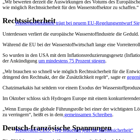
„Wir bewerten derzeit die Auswirkungen des Votums des Europäische
wie möglich Rechtssicherheit für den Wasserstoffsektor zu schaffen.“
Rechtssicherheit
Wasserstoffindustrie trägt bei neuem EU-Regelungsentwurf Si
Unterdessen verliert die europäische Wasserstoffindustrie die Geduld.
Während die EU bei der Wasserstoffwirtschaft lange eine Vorreiterro
So wurden in den USA mit dem Inflationsreduzierungsgesetz (Inflatio
der Ankündigung
um mindestens 75 Prozent stiegen
.
„Wir brauchen so schnell wie möglich Rechtssicherheit für die Entw
dringend den Rechtsakt, der die Zusätzlichkeit regelt“, sagte er
gegen
Chatzimarkakis hat seitdem vor einem Exodus der Wasserstoffproduz
Im Oktober schloss sich Hydrogen Europe mit einem konkurrierende
„Wenn Europa die globale Führungsrolle bei einer der wichtigsten Lösu
zu verringern“, heißt es in dem
gemeinsamen Schreiben
.
Deutsch-französische Spannungen
Wasserstoff-CEO: „Wir brauchen jetzt die Rechtssicherheit“