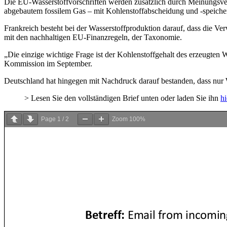
Die EU-Wasserstoffvorschriften werden zusätzlich durch Meinungsver
abgebautem fossilem Gas – mit Kohlenstoffabscheidung und -speiche
Frankreich besteht bei der Wasserstoffproduktion darauf, dass die V
mit den nachhaltigen EU-Finanzregeln, der Taxonomie.
„Die einzige wichtige Frage ist der Kohlenstoffgehalt des erzeugten 
Kommission im September.
Deutschland hat hingegen mit Nachdruck darauf bestanden, dass nur Wa
> Lesen Sie den vollständigen Brief unten oder laden Sie ihn
hi
Page
1
/
2
Zoom
100%