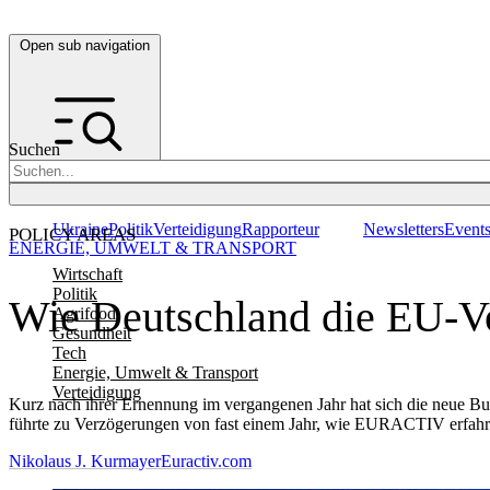
Open sub navigation
Suchen
Ukraine
Politik
Verteidigung
Rapporteur
Newsletters
Event
POLICY AREAS
ENERGIE, UMWELT & TRANSPORT
Wirtschaft
Politik
Wie Deutschland die EU-Vor
Agrifood
Gesundheit
Tech
Energie, Umwelt & Transport
Verteidigung
Kurz nach ihrer Ernennung im vergangenen Jahr hat sich die neue Bu
führte zu Verzögerungen von fast einem Jahr, wie EURACTIV erfahr
Nikolaus J. Kurmayer
Euractiv.com