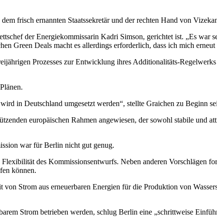
, dem frisch ernannten Staatssekretär und der rechten Hand von Vizek
inettschef der Energiekommissarin Kadri Simson, gerichtet ist. „Es wa
en Green Deals macht es allerdings erforderlich, dass ich mich erneut
ijährigen Prozesses zur Entwicklung ihres Additionalitäts-Regelwerks 
Plänen.
wird in Deutschland umgesetzt werden“, stellte Graichen zu Beginn sei
stützenden europäischen Rahmen angewiesen, der sowohl stabile und att
sion war für Berlin nicht gut genug.
Flexibilität des Kommissionsentwurfs. Neben anderen Vorschlägen forde
ufen können.
keit von Strom aus erneuerbaren Energien für die Produktion von Wasser
erbarem Strom betrieben werden, schlug Berlin eine „schrittweise Einfü