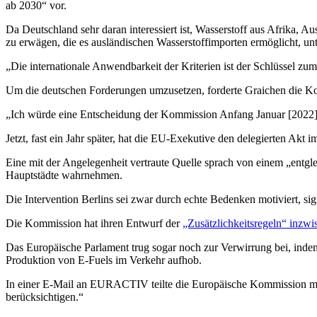
ab 2030“ vor.
Da Deutschland sehr daran interessiert ist, Wasserstoff aus Afrika, 
zu erwägen, die es ausländischen Wasserstoffimporten ermöglicht, un
„Die internationale Anwendbarkeit der Kriterien ist der Schlüssel zu
Um die deutschen Forderungen umzusetzen, forderte Graichen die Ko
„Ich würde eine Entscheidung der Kommission Anfang Januar [2022] e
Jetzt, fast ein Jahr später, hat die EU-Exekutive den delegierten Akt 
Eine mit der Angelegenheit vertraute Quelle sprach von einem „entgl
Hauptstädte wahrnehmen.
Die Intervention Berlins sei zwar durch echte Bedenken motiviert, sig
Die Kommission hat ihren Entwurf der
„Zusätzlichkeitsregeln“ inzwi
Das Europäische Parlament trug sogar noch zur Verwirrung bei, indem
Produktion von E-Fuels im Verkehr aufhob.
In einer E-Mail an EURACTIV teilte die Europäische Kommission mit:
berücksichtigen.“