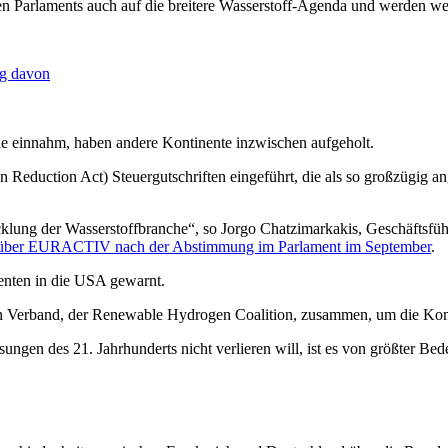
n Parlaments auch auf die breitere Wasserstoff-Agenda und werden we
eg davon
lle einnahm, haben andere Kontinente inzwischen aufgeholt.
n Reduction Act) Steuergutschriften eingeführt, die als so großzügig
icklung der Wasserstoffbranche“, so Jorgo Chatzimarkakis, Geschäftsf
über EURACTIV nach der Abstimmung im Parlament im September
.
enten in die USA gewarnt.
n Verband, der Renewable Hydrogen Coalition, zusammen, um die Kom
ngen des 21. Jahrhunderts nicht verlieren will, ist es von größter Bede