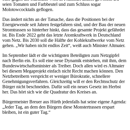
seien Tomaten und Farbbeutel und zum Schluss sogar
Molotowcocktails geflogen.
Das ändert nichts an der Tatsache, dass die Positionen bei der
Energiewende seit Jahren festgefahren sind, und der Bau der neuen
Stromtrassen so hinterher hinkt, dass das gesamte Projekt gefährdet
ist. Bis Ende 2022 geht das letzte Atomkraftwerk in Deutschland
vom Netz. Bis 2030 soll die Hälfte der Kohlekraftwerke vom Netz
gehen. „Wir haben nicht endlos Zeit“, weiß auch Minister Altmaier.
Im September lädt er die wichtigsten Beteiligten zum Netzgipfel
nach Berlin ein. Es soll eine neue Dynamik entstehen, mit ihm, dem
Bundeswirtschaftsminister als Treiber. Doch allen wird es Altmaier
bei diesem Megaprojekt einfach nicht Recht machen können. Den
Netzbetreibern verspricht er weniger Bürokratie, schnellere
Genehmigungsverfahren. Gleichzeitig will er den Rechtsschutz der
Bürger nicht beschneiden. Dafür soll ein neues Gesetz im Herbst
her. Das hört sich wie die Quadratur des Kreises an.
Bürgermeister Breuer aus Hürth jedenfalls hat seine eigene Agenda:
„Jeder Tag, an dem den Bürgern diese Monstertrassen erspart
bleiben, ist ein guter Tag.“