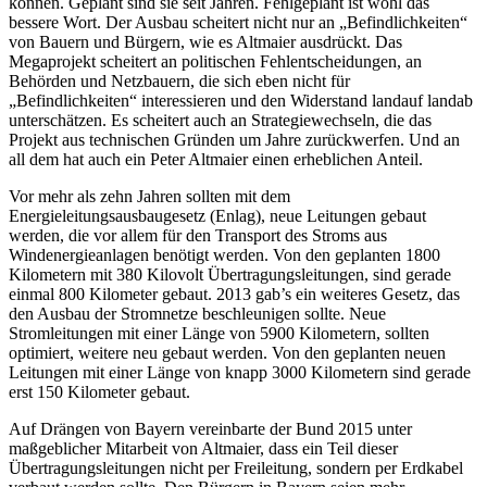
können. Geplant sind sie seit Jahren. Fehlgeplant ist wohl das
bessere Wort. Der Ausbau scheitert nicht nur an „Befindlichkeiten“
von Bauern und Bürgern, wie es Altmaier ausdrückt. Das
Megaprojekt scheitert an politischen Fehlentscheidungen, an
Behörden und Netzbauern, die sich eben nicht für
„Befindlichkeiten“ interessieren und den Widerstand landauf landab
unterschätzen. Es scheitert auch an Strategiewechseln, die das
Projekt aus technischen Gründen um Jahre zurückwerfen. Und an
all dem hat auch ein Peter Altmaier einen erheblichen Anteil.
Vor mehr als zehn Jahren sollten mit dem
Energieleitungsausbaugesetz (Enlag), neue Leitungen gebaut
werden, die vor allem für den Transport des Stroms aus
Windenergieanlagen benötigt werden. Von den geplanten 1800
Kilometern mit 380 Kilovolt Übertragungsleitungen, sind gerade
einmal 800 Kilometer gebaut. 2013 gab’s ein weiteres Gesetz, das
den Ausbau der Stromnetze beschleunigen sollte. Neue
Stromleitungen mit einer Länge von 5900 Kilometern, sollten
optimiert, weitere neu gebaut werden. Von den geplanten neuen
Leitungen mit einer Länge von knapp 3000 Kilometern sind gerade
erst 150 Kilometer gebaut.
Auf Drängen von Bayern vereinbarte der Bund 2015 unter
maßgeblicher Mitarbeit von Altmaier, dass ein Teil dieser
Übertragungsleitungen nicht per Freileitung, sondern per Erdkabel