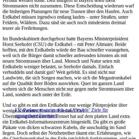
verbaut werden sollte. Den Bürgern in Bayern seien mehr
Strommasten nicht zuzumuten. Diese Entscheidung wiederum warf
die bisherigen Planungen für neue Trassen über den Haufen. Auch
Erdkabel müssen irgendwo entlang laufen – unter Straßen, unter
Feldern, Wäldern. Dazu sind sie auch noch mindestens dreimal
teurer als Freileitungen.
Im Bundeskabinett durchgeboxt hatte Bayerns Ministerpräsident
Horst Seehofer (CSU) die Erdkabel – mit Peter Altmaier. Beide
hofften, mit den Erdkabeln würde der Bau schneller vorangehen,
weil sich die Bürger damit schneller anfreunden könnten als mit
neuen Stromtrassen über Land. Mensch und Natur seien mit
Erdkabeln weniger belastet, so Seehofer damals. Einfach
verbuddeln und damit gut? Weit gefehlt. Es sind nicht nur
Landwirte, die sich Sorgen machen, wie sich die Megastromkabel
auf die Qualität ihrer Böden auswirken. Quer im ganzen Land
wehren sich die Menschen nicht nur gegen mehr Stromtrassen über
Land, sondern auch unter der Erde.
Und so gibt es mit den Erdkabeln nur wenige Pilotprojekte über
EU-Parlament einigt sich auf ‘flexible’ Ziele für
wenige Kilometer. Etwa im Emsland. Der
erneuerbare Energien
Übertragungsnetzbetreiber Tennet hat auf dem platten Land extra
ein Erdkabel-Informationszentrum hingestellt. Da gibt es große
Plakate von dicken schwarzen Kabeln, die unschuldig im Sand
liegen. Doch selbst der Netzbetreiber räumt ein: Erfahrungen, wie
die Gleichstromkabel in der Erde tatsächlich funktionierten, und wie