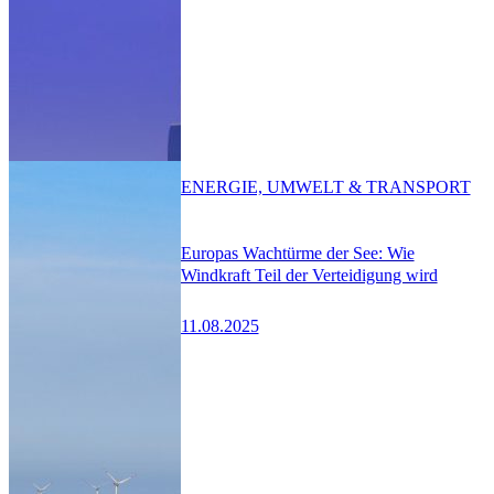
ENERGIE, UMWELT & TRANSPORT
Europas Wachtürme der See: Wie
Windkraft Teil der Verteidigung wird
11.08.2025