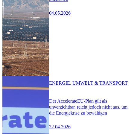
04.05.2026
ENERGIE, UMWELT & TRANSPORT
Der AccelerateEU-Plan gilt als
unverzichtbar, reicht jedoch nicht aus, um
die Energiekrise zu bewältigen
22.04.2026