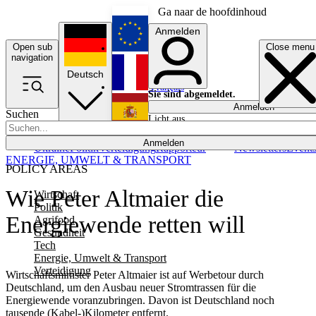
Ga naar de hoofdinhoud
Anmelden
Open sub
Close menu
English
navigation
Deutsch
Français
Sie sind abgemeldet.
Anmelden
Suchen
Licht aus
Español
Anmelden
Ukraine
Politik
Verteidigung
Rapporteur
Newsletters
Event
ENERGIE, UMWELT & TRANSPORT
POLICY AREAS
Wie Peter Altmaier die
Wirtschaft
Politik
Energiewende retten will
Agrifood
Gesundheit
Tech
Energie, Umwelt & Transport
Verteidigung
Wirtschaftsminister Peter Altmaier ist auf Werbetour durch
Deutschland, um den Ausbau neuer Stromtrassen für die
Energiewende voranzubringen. Davon ist Deutschland noch
tausende (Kabel-)Kilometer entfernt.