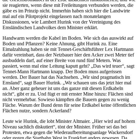
sie reagierten, wenn diese mit Freileitungen verbunden werden, die
gäbe es im Prinzip nicht. Immerhin haben sich hier die Landwirte
mal auf ein Pilotprojekt eingelassen nach monatelangen
Diskussionen, wie Lambert Hurink von der Vereinigung des
Emsländischen Landvolkes dem Minister erklärt.
Handwarm werden die Kabel im Boden. Wie sich das auswirkt auf
Boden und Pflanzen? Keine Ahnung, gibt Hurink zu. Eine
Eimalzahlung haben sie mit Tennet-Geschäftsführer Lex Hartmann
dafür vereinbart, dass der Netzbauer hier den Acker zwei Meter tief
ausbuddeln darf, auf einer Breite von rund fünf Metern. Was
passiert, wenn mal eine Leitung kaputt geht? „Das wird teuer“, sagt
Tennet-Mann Hartmann knapp. Der Boden muss aufgerissen
werden. Der Bauer hat das Nachsehen. „Wir sind pragmatisch im
Emsland“, sagt Bauer Hurink. „Wir schauen uns das jetzt hier mal
an. Aber ganz geheuer ist uns das ganze mit diesen Erdkabeln
nicht“, gibt er zu. Und fügt er mit ernster Mine hinzu: Flächen sind
nicht vermehrbar. Sowieso kämpften die Bauern gegen zu wenig
Fläche. Warum der Bund denn für seine Erdkabel keine öffentlichen
Flächen nutze, sondern Ackerland?
Leute wie Hurink, die lobt Minister Altmaier. „Hier wird auf hohem
Niveau sachlich diskutiert“, tönt der Minister. Früher sei das bei
Protesten, etwa gegen die Wiederaufbereitungsanlage Wackersdorf
oder gegen die Startbahn West in Frankfurt anders gewesen. Da