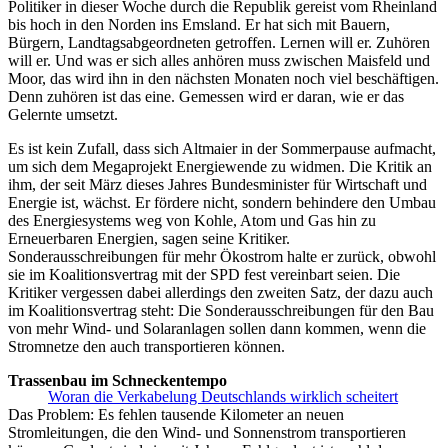
Politiker in dieser Woche durch die Republik gereist vom Rheinland
bis hoch in den Norden ins Emsland. Er hat sich mit Bauern,
Bürgern, Landtagsabgeordneten getroffen. Lernen will er. Zuhören
will er. Und was er sich alles anhören muss zwischen Maisfeld und
Moor, das wird ihn in den nächsten Monaten noch viel beschäftigen.
Denn zuhören ist das eine. Gemessen wird er daran, wie er das
Gelernte umsetzt.
Es ist kein Zufall, dass sich Altmaier in der Sommerpause aufmacht,
um sich dem Megaprojekt Energiewende zu widmen. Die Kritik an
ihm, der seit März dieses Jahres Bundesminister für Wirtschaft und
Energie ist, wächst. Er fördere nicht, sondern behindere den Umbau
des Energiesystems weg von Kohle, Atom und Gas hin zu
Erneuerbaren Energien, sagen seine Kritiker.
Sonderausschreibungen für mehr Ökostrom halte er zurück, obwohl
sie im Koalitionsvertrag mit der SPD fest vereinbart seien. Die
Kritiker vergessen dabei allerdings den zweiten Satz, der dazu auch
im Koalitionsvertrag steht: Die Sonderausschreibungen für den Bau
von mehr Wind- und Solaranlagen sollen dann kommen, wenn die
Stromnetze den auch transportieren können.
Trassenbau im Schneckentempo
Woran die Verkabelung Deutschlands wirklich scheitert
Das Problem: Es fehlen tausende Kilometer an neuen
Stromleitungen, die den Wind- und Sonnenstrom transportieren