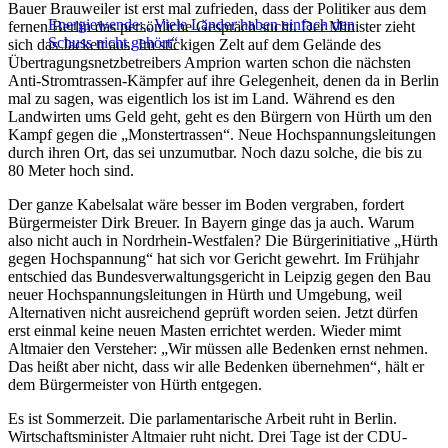
Bauer Brauweiler ist erst mal zufrieden, dass der Politiker aus dem
Energiewende: „Viele Länder haben einfach den
fernen Berlin das persönliche Gespräch sucht. Der Minister zieht
Schuss nicht gehört“
sich das Jackett aus. Im stickigen Zelt auf dem Gelände des
Übertragungsnetzbetreibers Amprion warten schon die nächsten
Anti-Stromtrassen-Kämpfer auf ihre Gelegenheit, denen da in Berlin
mal zu sagen, was eigentlich los ist im Land. Während es den
Landwirten ums Geld geht, geht es den Bürgern von Hürth um den
Kampf gegen die „Monstertrassen“. Neue Hochspannungsleitungen
durch ihren Ort, das sei unzumutbar. Noch dazu solche, die bis zu
80 Meter hoch sind.
Der ganze Kabelsalat wäre besser im Boden vergraben, fordert
Bürgermeister Dirk Breuer. In Bayern ginge das ja auch. Warum
also nicht auch in Nordrhein-Westfalen? Die Bürgerinitiative „Hürth
gegen Hochspannung“ hat sich vor Gericht gewehrt. Im Frühjahr
entschied das Bundesverwaltungsgericht in Leipzig gegen den Bau
neuer Hochspannungsleitungen in Hürth und Umgebung, weil
Alternativen nicht ausreichend geprüft worden seien. Jetzt dürfen
erst einmal keine neuen Masten errichtet werden. Wieder mimt
Altmaier den Versteher: „Wir müssen alle Bedenken ernst nehmen.
Das heißt aber nicht, dass wir alle Bedenken übernehmen“, hält er
dem Bürgermeister von Hürth entgegen.
Es ist Sommerzeit. Die parlamentarische Arbeit ruht in Berlin.
Wirtschaftsminister Altmaier ruht nicht. Drei Tage ist der CDU-