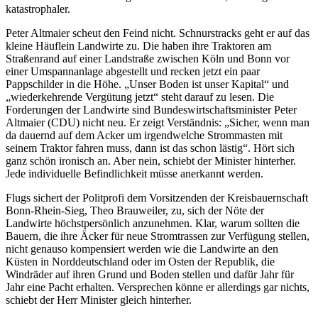
katastrophaler.
Peter Altmaier scheut den Feind nicht. Schnurstracks geht er auf das
kleine Häuflein Landwirte zu. Die haben ihre Traktoren am
Straßenrand auf einer Landstraße zwischen Köln und Bonn vor
einer Umspannanlage abgestellt und recken jetzt ein paar
Pappschilder in die Höhe. „Unser Boden ist unser Kapital“ und
„wiederkehrende Vergütung jetzt“ steht darauf zu lesen. Die
Forderungen der Landwirte sind Bundeswirtschaftsminister Peter
Altmaier (CDU) nicht neu. Er zeigt Verständnis: „Sicher, wenn man
da dauernd auf dem Acker um irgendwelche Strommasten mit
seinem Traktor fahren muss, dann ist das schon lästig“. Hört sich
ganz schön ironisch an. Aber nein, schiebt der Minister hinterher.
Jede individuelle Befindlichkeit müsse anerkannt werden.
Flugs sichert der Politprofi dem Vorsitzenden der Kreisbauernschaft
Bonn-Rhein-Sieg, Theo Brauweiler, zu, sich der Nöte der
Landwirte höchstpersönlich anzunehmen. Klar, warum sollten die
Bauern, die ihre Äcker für neue Stromtrassen zur Verfügung stellen,
nicht genauso kompensiert werden wie die Landwirte an den
Küsten in Norddeutschland oder im Osten der Republik, die
Windräder auf ihren Grund und Boden stellen und dafür Jahr für
Jahr eine Pacht erhalten. Versprechen könne er allerdings gar nichts,
schiebt der Herr Minister gleich hinterher.