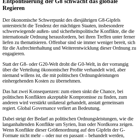
Entpolitisierung der G8 schwächt das globale
Regieren
Der ökonomische Schwerpunkt des diesjährigen G8-Gipfels
unterstreicht die Tendenz der mächtigen Staaten, insbesondere
schwerwiegende außen- und sicherheitspolitische Konflikte, die die
internationale Ordnung herausfordern, bei ihren Treffen unter ferner
liefen zu thematisieren. Offenbar sind sie immer weniger bereit, sich
für die Aufrechterhaltung und Weiterentwicklung dieser Ordnung zu
engagieren.
Statt der G8- oder G20-Welt droht die G0-Welt, in der vorrangig
über die Verteilung ökonomischer Profite verhandelt wird, aber
niemand willens ist, die mit politischen Ordnungsleistungen
einhergehenden Kosten zu übernehmen.
Das hat zwei Konsequenzen: zum einen sinkt die Chance, bei
politischen Konflikten akzeptable Kompromisse zu finden, zum
anderen wird verstärkt unilateral gehandelt, anstatt gemeinsam
regiert. Global Governance verliert an Bedeutung.
Dabei steigt der Bedarf an politischen Ordnungsleistungen, wie die
langanhaltenden Konflikte um Syrien, Iran oder Nordkorea zeigen.
Wenn Konflikte dieser Größenordnung auf den Gipfeln der G-
Formate nicht mehr – oder nur en passant – behandelt werden,