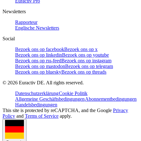
Euractiv Pro
Newsletters
Rapporteur
Englische Newsletters
Social
Bezoek ons op facebook
Bezoek ons op x
Bezoek ons op linkedin
Bezoek ons op youtube
Bezoek ons op rss-feed
Bezoek ons op instagram
Bezoek ons op mastodon
Bezoek ons op telegram
Bezoek ons op bluesky
Bezoek ons op threads
©
2026
Euractiv DE. All rights reserved.
Datenschutzerklärung
Cookie Politik
Allgemeine Geschäftsbedingungen
Abonnementbedingungen
Handelsbedingungen
This site is protected by reCAPTCHA, and the Google
Privacy
Policy
and
Terms of Service
apply.