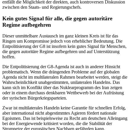
entfällt die Möglichkeit der direkten, auch kontroversen Diskussion
zwischen den Staats- und Regierungschefs.
Kein gutes Signal für alle, die gegen autoritäre
Regime aufbegehren
Dieser unmittelbare Austausch im ganz kleinen Kreis ist für das
Ringen um Kompromisse jedoch von erheblicher Bedeutung. Die
Entpolitisierung der G8 ist insofern kein gutes Signal für Menschen,
die gegen autoritäre Regime aufbegehren und auf Unterstützung
hoffen.
Die Entpolitisierung der G8-Agenda ist auch in anderer Hinsicht
problematisch. Wenn die drängenden Probleme auf der globalen
Agenda nicht im multilateralen Rahmen bearbeitet werden, steigt die
Wahrscheinlichkeit unabgestimmten, unilateralen Handelns. Das
kann sich im Konflikt über das Nuklearprogramm des Iran zeigen
oder in einem durchaus denkbaren Wettbewerb bei der Aufrüstung
der syrischen Bürgerkriegsparteien.
Zwar ist multilaterales Handeln keine Garantie für schnellen Erfolg,
aber international nicht abgestimmtes Agieren fördert nationale
Egoismen. Das ist beispielsweise zu Recht am deutschen Alleingang
bei der Energiewende kritisiert worden, die die Stabilität der
Stromnetze der europäischen Nachbarn gefährden kann.