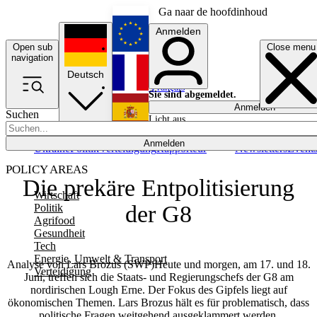
Ga naar de hoofdinhoud
Anmelden
Open sub
Close menu
English
navigation
Deutsch
Français
Sie sind abgemeldet.
Anmelden
Suchen
Licht aus
Español
Anmelden
Ukraine
Politik
Verteidigung
Rapporteur
Newsletters
Event
POLICY AREAS
Die prekäre Entpolitisierung
Wirtschaft
der G8
Politik
Agrifood
Gesundheit
Tech
Energie, Umwelt & Transport
Analyse von Lars Brozus (SWP)Heute und morgen, am 17. und 18.
Verteidigung
Juni, treffen sich die Staats- und Regierungschefs der G8 am
nordirischen Lough Erne. Der Fokus des Gipfels liegt auf
ökonomischen Themen. Lars Brozus hält es für problematisch, dass
politische Fragen weitgehend ausgeklammert werden.