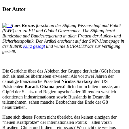
Der Autor
Lars Brozus
forscht an der Stiftung Wissenschaft und Politik
(SWP) u.a. zu EU und Global Governance. Die Stiftung berät
Bundestag und Bundesregierung in allen Fragen der Außen- und
Sicherheitspolitik. Der Artikel erscheint auf der SWP-Homepage in
der Rubrik
Kurz gesagt
und wurde EURACTIV.de zur Verfügung
gestellt.
__________________
Die Gerüchte über das Ableben der Gruppe der Acht (G8) haben
sich als maßlos übertrieben erwiesen: Als vor zwei Jahren der
damalige französische Präsident
Nicolas Sarkozy
den US-
Präsidenten
Barack Obama
persönlich darum bitten musste, am
Gipfel der Staats- und Regierungschefs der führenden westlich
orientierten Industrienationen sowie Russlands in Deauville
teilzunehmen, sahen manche Beobachter das Ende der G8
heraufziehen.
Hatte sich dieses Forum nicht überlebt, das keinen einzigen der
"neuen Kraftprotze" der internationalen Politik – allen voran
Brasilien, China und Indien – einbezog? War nicht die weitaus