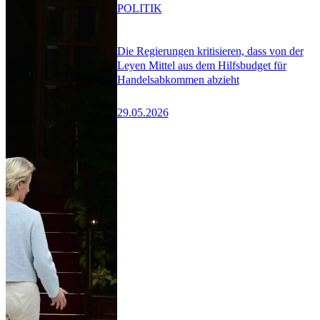
POLITIK
Die Regierungen kritisieren, dass von der
Leyen Mittel aus dem Hilfsbudget für
Handelsabkommen abzieht
29.05.2026