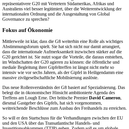
repräsentativere G20 mit Vertretern Südamerikas, Afrikas und
Australiens viel besser legitimiert, über die Weiterentwicklung der
internationalen Ordnung und die Ausgestaltung von Global
Governance zu sprechen?
Fokus auf Ökonomie
Mittlerweile ist klar, dass die G8 weiterhin eine Rolle als wichtiges
Abstimmungsforum spielt. Sie hat sich nicht nur damit arrangiert,
dass die internationale Aufmerksamkeit inzwischen stärker auf die
G20 gerichtet ist. Sie nutzt sogar die Vorteile, die daraus entstehen,
im Windschatten der G20 agieren zu können: die öffentliche und
mediale Begleitung ihrer Gipfeltreffen ist längst nicht mehr so
intensiv wie vor sechs Jahren, als der Gipfel in Heiligendamm eine
massive zivilgesellschaftliche Mobilisierung auslöste.
Das neue Rollenverständnis der G8 basiert auf Spezialisierung. Das
belegt die in ökonomischer Hinsicht ambitionierte Agenda des
Treffens am Lough Erne. Der britische Premier
David Cameron
,
diesmal Gastgeber des Gipfels, hat sich vorgenommen,
weitreichende Beschlüsse zum Ausbau des Freihandels zu erreichen.
So will er den Startschuss für die Verhandlungen zwischen der EU
und den USA über das Transatlantische Handels- und
Investitionsabkommen (TTIP) geben. Zudem soll es um globale