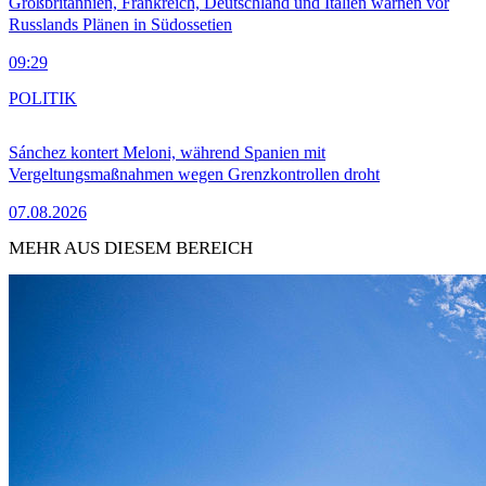
Großbritannien, Frankreich, Deutschland und Italien warnen vor
Russlands Plänen in Südossetien
09:29
POLITIK
Sánchez kontert Meloni, während Spanien mit
Vergeltungsmaßnahmen wegen Grenzkontrollen droht
07.08.2026
MEHR AUS DIESEM BEREICH