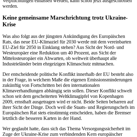
Verpflichtungen einlassen werden, kann schon jetzt ausgeschlossen
werden.
Keine gemeinsame Marschrichtung trotz Ukraine-
Krise
Was also folgt aus der jüngsten Ankündigung des Europäischen
Rats, das neue EU-Klimaziel für 2030 werde mit dem vereinbarten
EU-Ziel für 2050 in Einklang stehen? Aus Sicht der Nord- und
Westeuropäer eine Reduktion um 40 Prozent, aus Sicht der
Mittelosteuropäer ein Abwarten, ob weltweit überhaupt alle
Industrieländer beim ehrgeizigen Klimaschutz mitmachen.
Der entscheidende politische Konflikt innerhalb der EU besteht also
in der Frage, in welchem Maße die eigenen Emissionsminderungen
zukünftig von Fortschritten bei den internationalen
Klimaverhandlungen abhängig sein sollen. Dieser Konflikt schwelt
schon seit dem gescheiterten Weltklimagipfel von Kopenhagen
2009, ernsthaft ausgetragen wird er nicht. Beide Seiten beharren auf
ihrer Sicht der Dinge. Doch weil die Staats- und Regierungschefs im
Europäischen Rat stets einstimmig entscheiden, haben die Bremser
letztlich die besseren Karten in der Hand.
Wer geglaubt hatte, dass sich das Thema Versorgungssicherheit im
Zuge der Ukraine-Krise zum verbindenden Kern europäischer