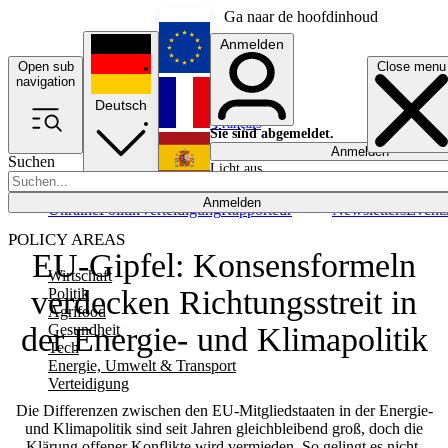
Ga naar de hoofdinhoud
Anmelden
Open sub
Close menu
English
navigation
Deutsch
Français
Sie sind abgemeldet.
Anmelden
Suchen
Licht aus
Español
Anmelden
Ukraine
Politik
Verteidigung
Rapporteur
Newsletters
Event
POLICY AREAS
EU-Gipfel: Konsensformeln
Wirtschaft
verdecken Richtungsstreit in
Politik
Agrifood
Gesundheit
der Energie- und Klimapolitik
Tech
Energie, Umwelt & Transport
Verteidigung
Die Differenzen zwischen den EU-Mitgliedstaaten in der Energie-
und Klimapolitik sind seit Jahren gleichbleibend groß, doch die
Klärung offener Konflikte wird vermieden. So gelingt es nicht,