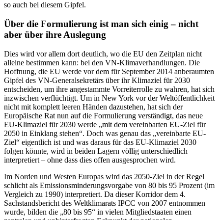
so auch bei diesem Gipfel.
Über die Formulierung ist man sich einig – nicht
aber über ihre Auslegung
Dies wird vor allem dort deutlich, wo die EU den Zeitplan nicht
alleine bestimmen kann: bei den VN-Klimaverhandlungen. Die
Hoffnung, die EU werde vor dem für September 2014 anberaumten
Gipfel des VN-Generalsekretärs über ihr Klimaziel für 2030
entscheiden, um ihre angestammte Vorreiterrolle zu wahren, hat sich
inzwischen verflüchtigt. Um in New York vor der Weltöffentlichkeit
nicht mit komplett leeren Händen dazustehen, hat sich der
Europäische Rat nun auf die Formulierung verständigt, das neue
EU-Klimaziel für 2030 werde „mit dem vereinbarten EU-Ziel für
2050 in Einklang stehen“. Doch was genau das „vereinbarte EU-
Ziel“ eigentlich ist und was daraus für das EU-Klimaziel 2030
folgen könnte, wird in beiden Lagern völlig unterschiedlich
interpretiert – ohne dass dies offen ausgesprochen wird.
Im Norden und Westen Europas wird das 2050-Ziel in der Regel
schlicht als Emissionsminderungsvorgabe von 80 bis 95 Prozent (im
Vergleich zu 1990) interpretiert. Da dieser Korridor dem 4.
Sachstandsbericht des Weltklimarats IPCC von 2007 entnommen
wurde, bilden die „80 bis 95“ in vielen Mitgliedstaaten einen