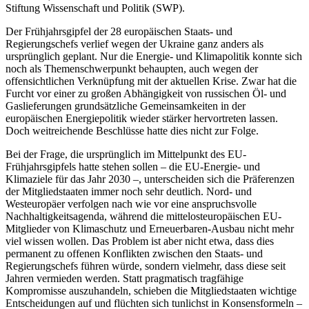
Stiftung Wissenschaft und Politik (SWP).
Der Frühjahrsgipfel der 28 europäischen Staats- und
Regierungschefs verlief wegen der Ukraine ganz anders als
ursprünglich geplant. Nur die Energie- und Klimapolitik konnte sich
noch als Themenschwerpunkt behaupten, auch wegen der
offensichtlichen Verknüpfung mit der aktuellen Krise. Zwar hat die
Furcht vor einer zu großen Abhängigkeit von russischen Öl- und
Gaslieferungen grundsätzliche Gemeinsamkeiten in der
europäischen Energiepolitik wieder stärker hervortreten lassen.
Doch weitreichende Beschlüsse hatte dies nicht zur Folge.
Bei der Frage, die ursprünglich im Mittelpunkt des EU-
Frühjahrsgipfels hatte stehen sollen – die EU-Energie- und
Klimaziele für das Jahr 2030 –, unterscheiden sich die Präferenzen
der Mitgliedstaaten immer noch sehr deutlich. Nord- und
Westeuropäer verfolgen nach wie vor eine anspruchsvolle
Nachhaltigkeitsagenda, während die mittelosteuropäischen EU-
Mitglieder von Klimaschutz und Erneuerbaren-Ausbau nicht mehr
viel wissen wollen. Das Problem ist aber nicht etwa, dass dies
permanent zu offenen Konflikten zwischen den Staats- und
Regierungschefs führen würde, sondern vielmehr, dass diese seit
Jahren vermieden werden. Statt pragmatisch tragfähige
Kompromisse auszuhandeln, schieben die Mitgliedstaaten wichtige
Entscheidungen auf und flüchten sich tunlichst in Konsensformeln –