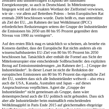
zentralen und unhinterfragten Eckpunkt der nationalen
Energiekonzepte, so auch in Deutschland. In Mittelosteuropa
hingegen wird auf den exakten Wortlaut der Zielformel verwiesen,
wie sie – vor allem auf Betreiben Polens – beim Europäischen Rat
erstmals 2009 beschlossen wurde. Darin heißt es, man unterstütze
als Ziel der EU, „im Rahmen der laut Weltklimarat (IPCC)
erforderlichen Reduzierungen seitens der Gruppe der Industrieländer
die Emissionen bis 2050 um 80 bis 95 Prozent gegenüber dem
Niveau von 1990 zu verringern“.
Auf den ersten Blick mag es tatsächlich so scheinen, als bestehe ein
Konsens darüber, dass der Europäische Rat nichts anderes als ein
wissenschaftsbasiertes EU-Ziel von 80 bis 95 Prozent bis 2050
beschlossen hat. Tatsächlich aber enthält die Formel aus Sicht der
Mittelosteuropäer eine entscheidende Sollbruchstelle: den expliziten
Bezug auf Emissionsminderungen „im Rahmen der […] Gruppe der
Industrieländer“. In dieser Lesart ist nicht die Reduktion der
europäischen Emissionen um 80 bis 95 Prozent das eigentliche Ziel
der EU, sondern dass sich alle Industrieländer weltweit – also etwa
auch die USA, Kanada, Australien und Japan – auf dieses
Anspruchsniveau verpflichten. Agiert die „Gruppe der
Industrieländer“ nicht gemeinsam als Gruppe, dann wäre
dementsprechend auch die EU politisch nicht gebunden. Dass sich
aber alle Industrieländer beim mutmaßlich entscheidenden
Weltklimagipfel in Paris Ende 2015 auf gleichermaßen ehrgeizige