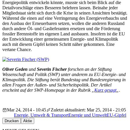
Energiepolitik entwickeln könnte, musste sich beim Blick auf die
Detailvorschläge eines Besseren belehren lassen. Beinahe jeder
Mitgliedstaat sieht sich durch die Krise in seinen Ansichten bestätigt.
Während die einen auf eine Verringerung des Energieverbauchs und
den Ausbau der Erneuerbaren setzen, wollen die anderen Russland
durch andere Öl- und Gaslieferanten ersetzen und die Förderung
fossiler Brennstoffe im eigenen Land ausbauen. Insofern ist die EU
der Entwicklung einer gemeinsamen Energie- und Klimapolitik
auch mit diesem Gipfel keinen Schritt näher gekommen. Eine
vertane Chance.
Oliver Geden
und
Severin Fischer
forschen an der Stiftung
Wissenschaft und Politik (SWP) unter anderem zu EU-Energie- und
Klimapolitik. Die Stiftung berät Bundestag und Bundesregierung in
allen Fragen der Außen- und Sicherheitspolitik. Der Artikel
erscheint auf der SWP-Homepage in der Rubrik „
Kurz gesagt
„.
Mar 24, 2014 - 10:45
Zuletzt aktualisiert: Mar 25, 2014 - 21:05
Energie, Umwelt & Transport
Energie und Umwelt
EU-Gipfel
Drucken
Aktie