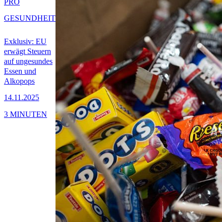
PRO
GESUNDHEIT
Exklusiv: EU
erwägt Steuern
auf ungesundes
Essen und
Alkopops
14.11.2025
3 MINUTEN