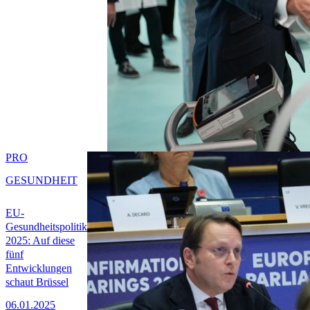
PRO
GESUNDHEIT
EU-
Gesundheitspolitik
2025: Auf diese
fünf
Entwicklungen
schaut Brüssel
06.01.2025