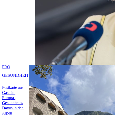
PRO
GESUNDHEIT
Postkarte aus
Gastein:
Europas
Gesundheits-
Davos in den
Alpen