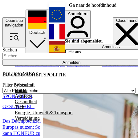
Ga naar de hoofdinhoud
Anmelden
Open sub
Close menu
English
navigation
Deutsch
Français
Sie sind abgemeldet.
Anmelden
Suchen
Licht aus
Español
Anmelden
Ukraine
Politik
Verteidigung
Rapporteur
Newsletters
Event
POLICY AREAS
EU-GESUNDHEITSPOLITIK
Wirtschaft
Filter by section
Politik
Agrifood
SPONSORED
Gesundheit
GESUNDHEIT
Tech
Energie, Umwelt & Transport
Verteidigung
Das Datenpotenzial
Europas nutzen: So
kann HONEUR zu