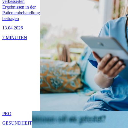
verbesserten
Ergebnissen in der
Patientenbehandlung
beitragen
13.04.2026
7 MINUTEN
PRO
GESUNDHEIT