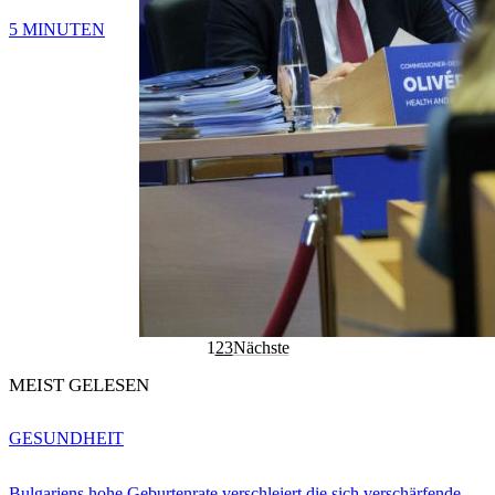
5 MINUTEN
1
2
3
Nächste
MEIST GELESEN
GESUNDHEIT
Bulgariens hohe Geburtenrate verschleiert die sich verschärfende