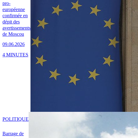
pro-
européenne
confirmée en
dépit des
avertissements
de Moscou
09.06.2026
4 MINUTES
POLITIQUE
Barrage de