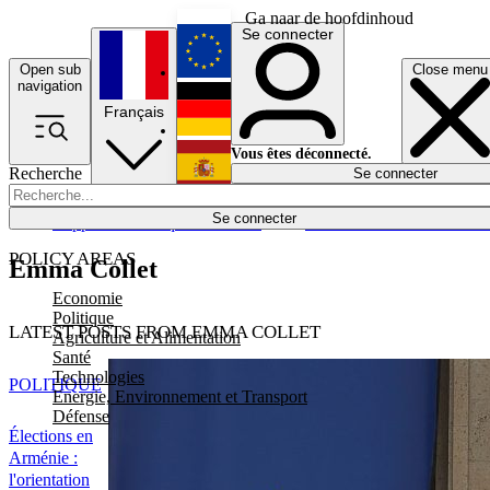
Ga naar de hoofdinhoud
Se connecter
Open sub
Close menu
English
navigation
Français
Deutsch
Vous êtes déconnecté.
Recherche
Se connecter
Español
Lumières éteintes
Se connecter
Rapporteur
Politique
Économie
Newsletters
Evénements
Em
POLICY AREAS
Emma Collet
Economie
Politique
LATEST POSTS FROM EMMA COLLET
Agriculture et Alimentation
Santé
Technologies
POLITIQUE
Energie, Environnement et Transport
Défense
Élections en
Arménie :
l'orientation