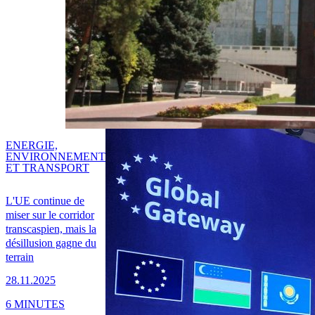
ENERGIE,
ENVIRONNEMENT
ET TRANSPORT
L'UE continue de
miser sur le corridor
transcaspien, mais la
désillusion gagne du
terrain
28.11.2025
6 MINUTES