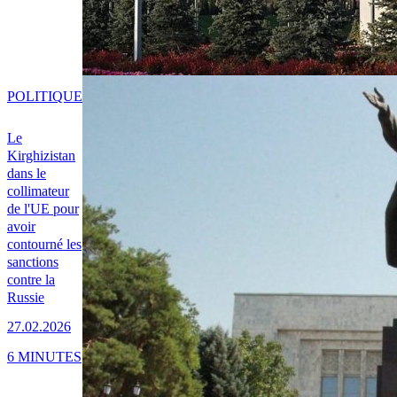
POLITIQUE
Le
Kirghizistan
dans le
collimateur
de l'UE pour
avoir
contourné les
sanctions
contre la
Russie
27.02.2026
6 MINUTES