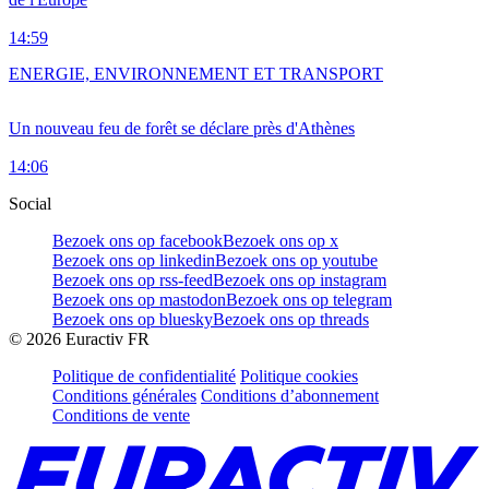
14:59
ENERGIE, ENVIRONNEMENT ET TRANSPORT
Un nouveau feu de forêt se déclare près d'Athènes
14:06
Social
Bezoek ons op facebook
Bezoek ons op x
Bezoek ons op linkedin
Bezoek ons op youtube
Bezoek ons op rss-feed
Bezoek ons op instagram
Bezoek ons op mastodon
Bezoek ons op telegram
Bezoek ons op bluesky
Bezoek ons op threads
©
2026
Euractiv FR
Politique de confidentialité
Politique cookies
Conditions générales
Conditions d’abonnement
Conditions de vente