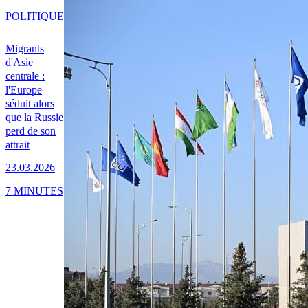
POLITIQUE
Migrants
d'Asie
centrale :
l'Europe
séduit alors
que la Russie
perd de son
attrait
23.03.2026
7 MINUTES