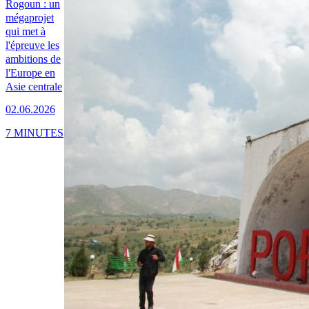
Rogoun : un
mégaprojet
qui met à
l'épreuve les
ambitions de
l'Europe en
Asie centrale
02.06.2026
7 MINUTES