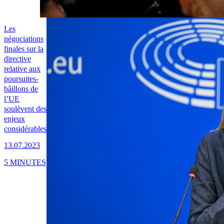
Les
négociations
finales sur la
directive
relative aux
poursuites-
bâillons de
l’UE
soulèvent des
enjeux
considérables
13.07.2023
5 MINUTES