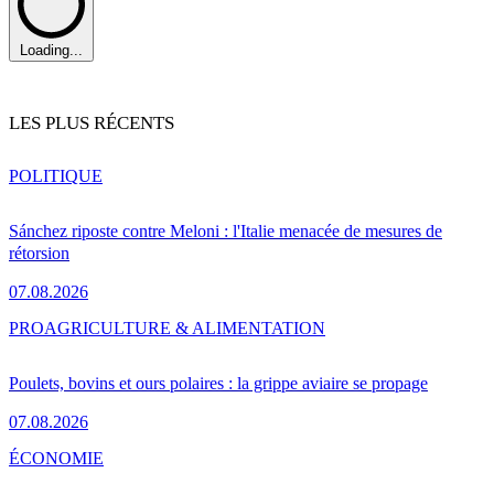
Loading...
LES PLUS RÉCENTS
POLITIQUE
Sánchez riposte contre Meloni : l'Italie menacée de mesures de
rétorsion
07.08.2026
PRO
AGRICULTURE & ALIMENTATION
Poulets, bovins et ours polaires : la grippe aviaire se propage
07.08.2026
ÉCONOMIE