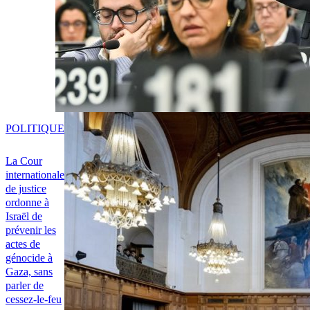
POLITIQUE
La Cour
internationale
de justice
ordonne à
Israël de
prévenir les
actes de
génocide à
Gaza, sans
parler de
cessez-le-feu