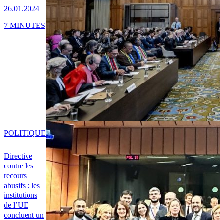
26.01.2024
7 MINUTES
POLITIQUE
Directive
contre les
recours
abusifs : les
institutions
de l’UE
concluent un