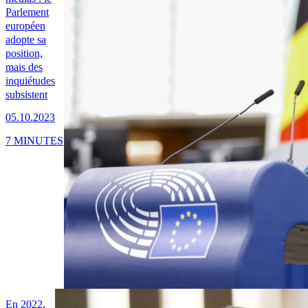
Parlement
européen
adopte sa
position,
mais des
inquiétudes
subsistent
05.10.2023
7 MINUTES
En 2022,