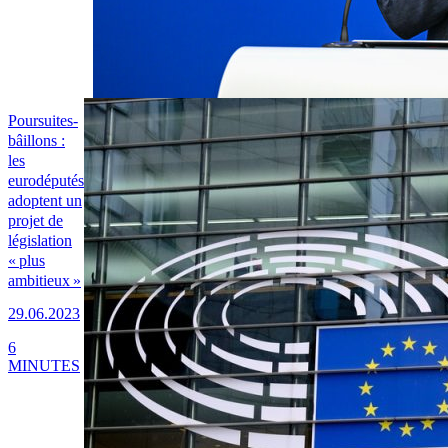
Poursuites-
bâillons :
les
eurodéputés
adoptent un
projet de
législation
« plus
ambitieux »
29.06.2023
6
MINUTES