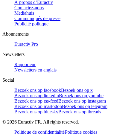
À propos d’Euractiv
Contactez-nous
Mediahuis
Communiqués de presse
Publicité politique
Abonnements
Euractiv Pro
Newsletters
Rapporteur
Newsletters en anglais
Social
Bezoek ons op facebook
Bezoek ons op x
Bezoek ons op linkedin
Bezoek ons op youtube
Bezoek ons op rss-feed
Bezoek ons op instagram
Bezoek ons op mastodon
Bezoek ons op telegram
Bezoek ons op bluesky
Bezoek ons op threads
©
2026
Euractiv FR. All rights reserved.
Politique de confidentialité
Politique cookies