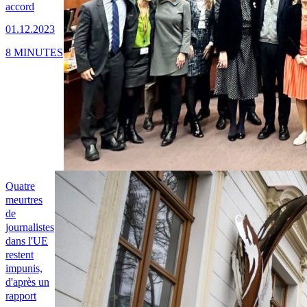
accord
01.12.2023
8 MINUTES
Quatre
meurtres
de
journalistes
dans l'UE
restent
impunis,
d'après un
rapport