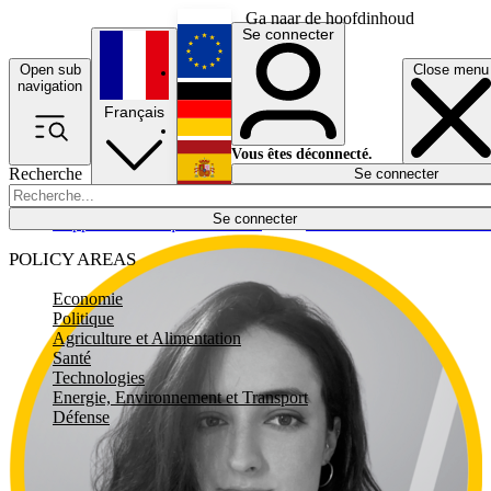
Ga naar de hoofdinhoud
Se connecter
Open sub
Close menu
English
navigation
Français
Deutsch
Vous êtes déconnecté.
Recherche
Se connecter
Español
Lumières éteintes
Se connecter
Rapporteur
Politique
Économie
Newsletters
Evénements
Em
POLICY AREAS
Economie
Politique
Agriculture et Alimentation
Santé
Technologies
Energie, Environnement et Transport
Défense