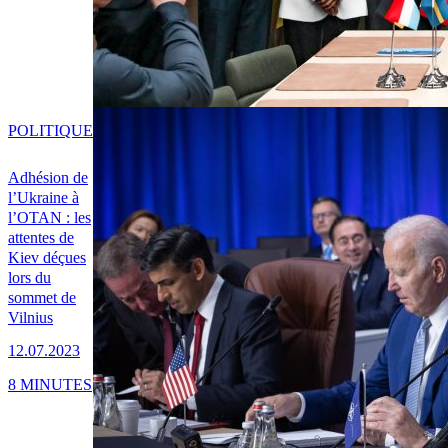
POLITIQUE
Adhésion de
l’Ukraine à
l’OTAN : les
attentes de
Kiev déçues
lors du
sommet de
Vilnius
12.07.2023
8 MINUTES