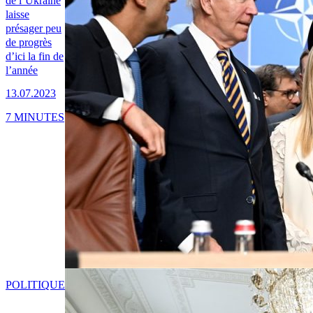
de l’Ukraine
laisse
présager peu
de progrès
d’ici la fin de
l’année
13.07.2023
7 MINUTES
POLITIQUE