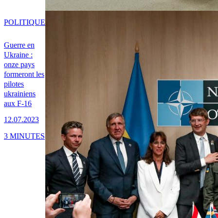
POLITIQUE
Guerre en
Ukraine :
onze pays
formeront les
pilotes
ukrainiens
aux F-16
12.07.2023
3 MINUTES