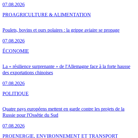
07.08.2026
PRO
AGRICULTURE & ALIMENTATION
Poulets, bovins et ours polaires : la grippe aviaire se propage
07.08.2026
ÉCONOMIE
La « résilience surprenante » de l'Allemagne face à la forte hausse
des exportations chinoises
07.08.2026
POLITIQUE
Quatre pays européens mettent en garde contre les projets de la
Russie pour l'Ossétie du Sud
07.08.2026
PRO
ENERGIE, ENVIRONNEMENT ET TRANSPORT