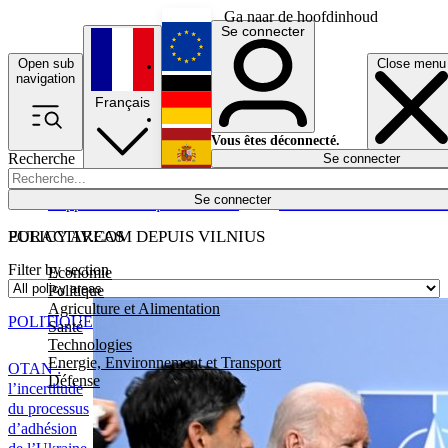
Ga naar de hoofdinhoud
Se connecter
Open sub
Close menu
English
navigation
Français
Deutsch
Vous êtes déconnecté.
Recherche
Se connecter
Español
Lumières éteintes
Se connecter
Rapporteur
Politique
Économie
Newsletters
Evénements
Em
POLICY AREAS
EURACTIV.COM DEPUIS VILNIUS
Filter by section
Economie
Politique
Agriculture et Alimentation
POLITIQUE
Santé
Technologies
Energie, Environnement et Transport
OTAN :
Défense
l’incertitude
du processus
d’adhésion