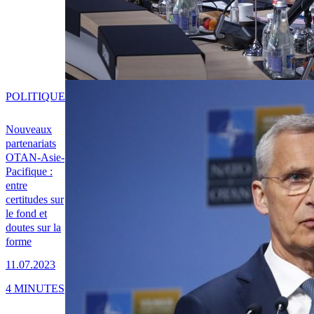
POLITIQUE
Nouveaux
partenariats
OTAN-Asie-
Pacifique :
entre
certitudes sur
le fond et
doutes sur la
forme
11.07.2023
4 MINUTES