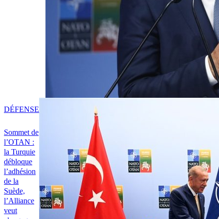
DÉFENSE
Sommet de
l’OTAN :
la Turquie
débloque
l’adhésion
de la
Suède,
l’Alliance
veut