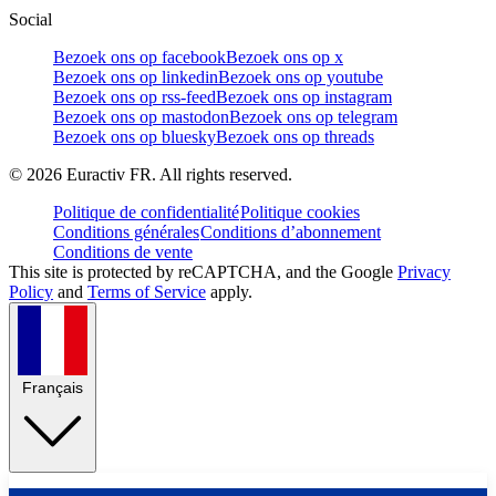
Social
Bezoek ons op facebook
Bezoek ons op x
Bezoek ons op linkedin
Bezoek ons op youtube
Bezoek ons op rss-feed
Bezoek ons op instagram
Bezoek ons op mastodon
Bezoek ons op telegram
Bezoek ons op bluesky
Bezoek ons op threads
©
2026
Euractiv FR. All rights reserved.
Politique de confidentialité
Politique cookies
Conditions générales
Conditions d’abonnement
Conditions de vente
This site is protected by reCAPTCHA, and the Google
Privacy
Policy
and
Terms of Service
apply.
Français