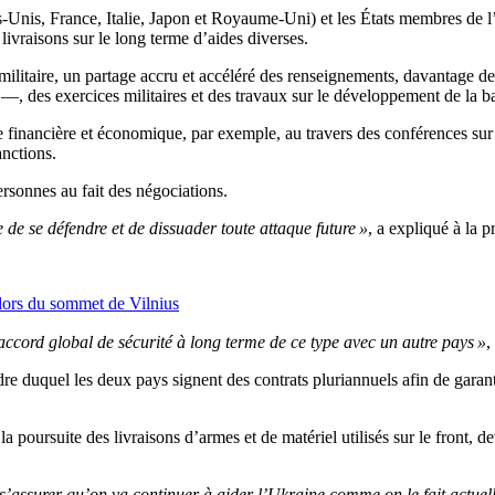
s-Unis, France, Italie, Japon et Royaume-Uni) et les États membres de
livraisons sur le long terme d’aides diverses.
litaire, un partage accru et accéléré des renseignements, davantage de 
, des exercices militaires et des travaux sur le développement de la ba
ce financière et économique, par exemple, au travers des conférences sur
nctions.
rsonnes au fait des négociations.
de se défendre et de dissuader toute attaque future »
, a expliqué à la 
lors du sommet de Vilnius
accord global de sécurité à long terme de ce type avec un autre pays »
,
cadre duquel les deux pays signent des contrats pluriannuels afin de gara
a poursuite des livraisons d’armes et de matériel utilisés sur le front, 
 s’assurer qu’on va continuer à aider l’Ukraine comme on le fait actue