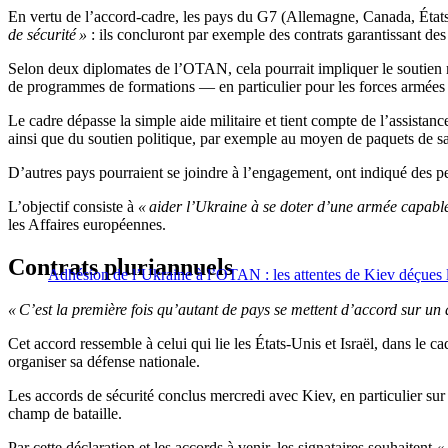
En vertu de l’accord-cadre, les pays du G7 (Allemagne, Canada, État
de sécurité »
: ils concluront par exemple des contrats garantissant des 
Selon deux diplomates de l’OTAN, cela pourrait impliquer le soutien mi
de programmes de formations — en particulier pour les forces armées —
Le cadre dépasse la simple aide militaire et tient compte de l’assistan
ainsi que du soutien politique, par exemple au moyen de paquets de sa
D’autres pays pourraient se joindre à l’engagement, ont indiqué des pe
L’objectif consiste à
« aider l’Ukraine à se doter d’une armée capable 
les Affaires européennes.
Contrats pluriannuels
Adhésion de l’Ukraine à l’OTAN : les attentes de Kiev déçues 
« C’est la première fois qu’autant de pays se mettent d’accord sur un 
Cet accord ressemble à celui qui lie les États-Unis et Israël, dans le 
organiser sa défense nationale.
Les accords de sécurité conclus mercredi avec Kiev, en particulier sur l
champ de bataille.
Par cette déclaration et les accords à venir, les signataires souhaitent
«