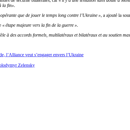
nties de sécurité bilatérales, car
« il y a une tentation sans doute à Mos
 la fin»
.
e opérante que de jouer le temps long contre l’Ukraine »
, a ajouté la sou
ne
« étape majeure vers la fin de la guerre »
.
lèle à des accords formels, multilatéraux et bilatéraux et au soutien m
, l’Alliance veut s’engager envers l’Ukraine
olodymyr Zelensky