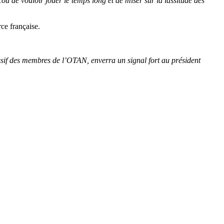
cou de vouloir jouer le temps long et de miser sur la lassitude des
rce française.
assif des membres de l’OTAN, enverra un signal fort au président