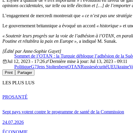
L’Élysée a qualifié de
« très importante »
l’évolution en faveur de gara
opinions occidentales, sur telle ou telle élection et […] de l’emporter à
L’engagement de mercredi montrerait que
« ce n’est pas une stratégi
Le gouvernement britannique a évoqué un accord
« historique »
et u
« Soutenir leurs progrès sur la voie de l’adhésion à l’OTAN, en paral
Poutine et rétablira la paix en Europe »
, a indiqué M. Sunak.
[Édité par Anne-Sophie Gayet]
Sommet de l’OTAN : la Turquie débloque l’adhésion de la Suède
Jul 12, 2023 - 17:26
Dernière mise à jour: Jul 13, 2023 - 09:11
Politique
G7
Jens Stoltenberg
OTAN
Russie
sécurité
UE
Ukraine
V
Print
Partager
LES PLUS LUS
PRO
SANTÉ
Sept pays votent contre le programme de santé de la Commission
24.07.2026
ÉCONOMIE