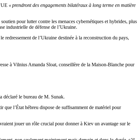
 l’UE
« prendront des engagements bilatéraux à long terme en matière
soutien pour lutter contre les menaces cybernétiques et hybrides, plus
se industrielle de défense de l’Ukraine.
 le redressement de l’Ukraine destinée à la reconstruction du pays,
presse à Vilnius Amanda Sloat, conseillère de la Maison-Blanche pour
 a déclaré le bureau de M. Sunak.
ntir que l’État hébreu dispose de suffisamment de matériel pour
devraient jouer un rôle crucial pour donner à Kiev un avantage sur le
llement, non seulement maintenant mais demain et dans la durée, s’il