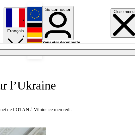
Se connecter
Close menu
English
Français
Deutsch
Vous êtes déconnecté.
Se connecter
Español
Lumières éteintes
ur l’Ukraine
et de l’OTAN à Vilnius ce mercredi.