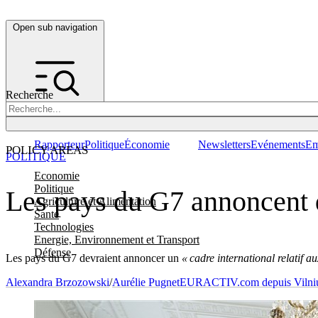
Open sub navigation
Recherche
Rapporteur
Politique
Économie
Newsletters
Evénements
Em
POLICY AREAS
POLITIQUE
Economie
Politique
Les pays du G7 annoncent d
Agriculture et Alimentation
Santé
Technologies
Energie, Environnement et Transport
Défense
Les pays du G7 devraient annoncer un
« cadre international relatif a
Alexandra Brzozowski
/
Aurélie Pugnet
EURACTIV.com depuis Vilni