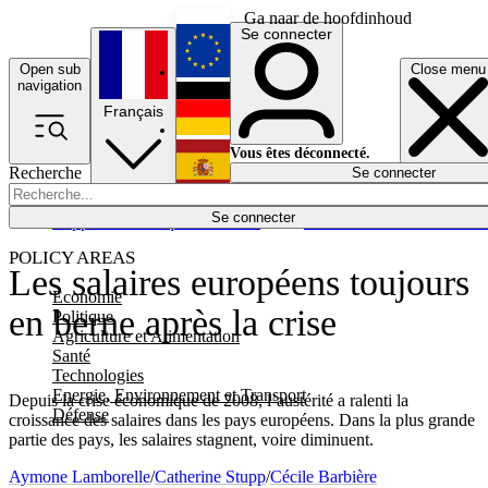
Ga naar de hoofdinhoud
Se connecter
Open sub
Close menu
English
navigation
Français
Deutsch
Vous êtes déconnecté.
Recherche
Se connecter
Español
Lumières éteintes
Se connecter
Rapporteur
Politique
Économie
Newsletters
Evénements
Em
POLICY AREAS
Les salaires européens toujours
Economie
en berne après la crise
Politique
Agriculture et Alimentation
Santé
Technologies
Energie, Environnement et Transport
Depuis la crise économique de 2008, l’austérité a ralenti la
Défense
croissance des salaires dans les pays européens. Dans la plus grande
partie des pays, les salaires stagnent, voire diminuent.
Aymone Lamborelle
/
Catherine Stupp
/
Cécile Barbière