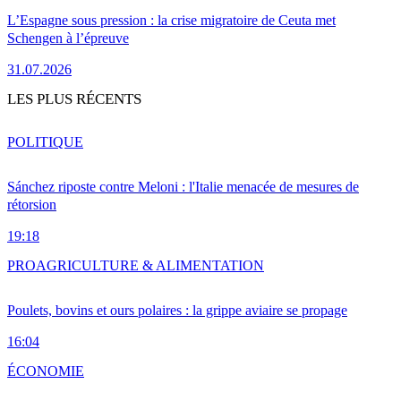
L’Espagne sous pression : la crise migratoire de Ceuta met
Schengen à l’épreuve
31.07.2026
LES PLUS RÉCENTS
POLITIQUE
Sánchez riposte contre Meloni : l'Italie menacée de mesures de
rétorsion
19:18
PRO
AGRICULTURE & ALIMENTATION
Poulets, bovins et ours polaires : la grippe aviaire se propage
16:04
ÉCONOMIE