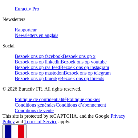
Euractiv Pro
Newsletters
Rapporteur
Newsletters en anglais
Social
Bezoek ons op facebook
Bezoek ons op x
Bezoek ons op linkedin
Bezoek ons op youtube
Bezoek ons op rss-feed
Bezoek ons op instagram
Bezoek ons op mastodon
Bezoek ons op telegram
Bezoek ons op bluesky
Bezoek ons op threads
©
2026
Euractiv FR. All rights reserved.
Politique de confidentialité
Politique cookies
Conditions générales
Conditions d’abonnement
Conditions de vente
This site is protected by reCAPTCHA, and the Google
Privacy
Policy
and
Terms of Service
apply.