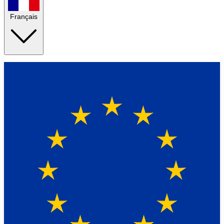
Français