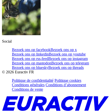
Social
Bezoek ons op facebook
Bezoek ons op x
Bezoek ons op linkedin
Bezoek ons op youtube
Bezoek ons op rss-feed
Bezoek ons op instagram
Bezoek ons op mastodon
Bezoek ons op telegram
Bezoek ons op bluesky
Bezoek ons op threads
©
2026
Euractiv FR
Politique de confidentialité
Politique cookies
Conditions générales
Conditions d’abonnement
Conditions de vente