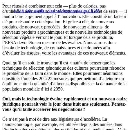
Pour réussir à combiner tout cela — plus de calories, pas
L’UE fait cavalier seul sur les nouveaux-OGM
d’utilisation accrue des sols et réduction des gaz à effet de serre — il
faudra faire largement appel à l’innovation. Elle constitue un facteur
clé pour résoudre cette équation. Et grâce à elle, de nouveaux
produits, de nouveaux procédés, de nouveaux aliments, de
nouveaux produits agrochimiques et de nouvelles technologies de
sélection végétale verront le jour. Et lorsque cela se produira,
l’EFSA devra être en mesure de les évaluer. Nous aurons donc
besoin de technologie, de connaissances et de données afin
d’évaluer les risques, voire les avantages de ces nouveaux éléments.
Quoi qu’il en soit, je trouve qu’il est « naïf » de penser que les
techniques de sélection génomique des cultures pourraient résoudre
le problème de la faim dans le monde. Elles pourraient néanmoins
constituer l’une des 20 à 25 mesures qui permettront d’atteindre un
équilibre entre la quantité d’aliments disponibles et la demande de la
population mondiale d’ici à 2050.
Oui, mais la technologie évolue rapidement et un nouveau cadre
juridique pourrait voir le jour dans huit ans seulement. Pensez-
vous qu’il faille accélérer les négociations ?
Ce n’est pas à moi de dire aux législateurs d’accélérer. La
nanotechnologie, par exemple, est utilisée depuis des années dans
l’industrie des cosmétiques, des pesticides et des médicaments. Mais