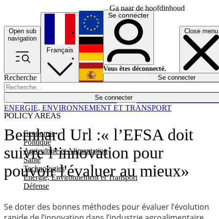
Ga naar de hoofdinhoud
Se connecter
Open sub
Close menu
English
navigation
Français
Deutsch
Vous êtes déconnecté.
Recherche
Se connecter
Español
Lumières éteintes
Se connecter
Rapporteur
Politique
Économie
Newsletters
Evénements
Em
ENERGIE, ENVIRONNEMENT ET TRANSPORT
POLICY AREAS
Bernhard Url :« l’EFSA doit
Economie
Politique
suivre l’innovation pour
Agriculture et Alimentation
Santé
pouvoir l'évaluer au mieux»
Technologies
Energie, Environnement et Transport
Défense
Se doter des bonnes méthodes pour évaluer l’évolution
rapide de l’innovation dans l’industrie agroalimentaire