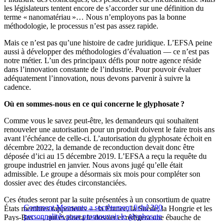
les législateurs tentent encore de s’accorder sur une définition du
terme « nanomatériau »… Nous n’employons pas la bonne
méthodologie, le processus n’est pas assez rapide.
Mais ce n’est pas qu’une histoire de cadre juridique. L’EFSA peine
aussi à développer des méthodologies d’évaluation — ce n’est pas
notre métier. L’un des principaux défis pour notre agence réside
dans l’innovation constante de l’industrie. Pour pouvoir évaluer
adéquatement l’innovation, nous devons parvenir à suivre la
cadence.
Où en sommes-nous en ce qui concerne le glyphosate ?
Comme vous le savez peut-être, les demandeurs qui souhaitent
renouveler une autorisation pour un produit doivent le faire trois ans
avant l’échéance de celle-ci. L’autorisation du glyphosate échoit en
décembre 2022, la demande de reconduction devait donc être
déposée d’ici au 15 décembre 2019. L’EFSA a reçu la requête du
groupe industriel en janvier. Nous avons jugé qu’elle était
admissible. Le groupe a désormais six mois pour compléter son
dossier avec des études circonstanciées.
Ces études seront par la suite présentées à un consortium de quatre
Comment Monsanto a secrètement fiché 200
États membres rapporteurs — la France, la Suède, la Hongrie et les
personnalités pour promouvoir le glyphosate
Pays-Bas —, qui évaluera le dossier et rédigera une ébauche de