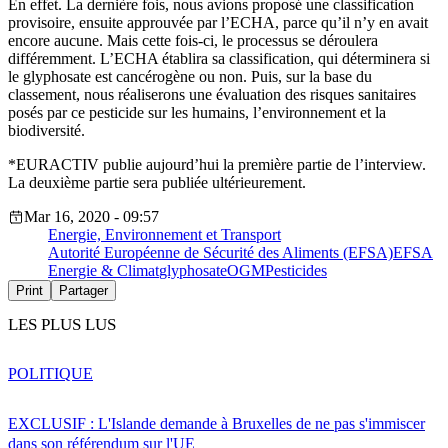
En effet. La dernière fois, nous avions proposé une classification
provisoire, ensuite approuvée par l’ECHA, parce qu’il n’y en avait
encore aucune. Mais cette fois-ci, le processus se déroulera
différemment. L’ECHA établira sa classification, qui déterminera si
le glyphosate est cancérogène ou non. Puis, sur la base du
classement, nous réaliserons une évaluation des risques sanitaires
posés par ce pesticide sur les humains, l’environnement et la
biodiversité.
*EURACTIV publie aujourd’hui la première partie de l’interview.
La deuxième partie sera publiée ultérieurement.
Mar 16, 2020 - 09:57
Energie, Environnement et Transport
Autorité Européenne de Sécurité des Aliments (EFSA)
EFSA
Energie & Climat
glyphosate
OGM
Pesticides
Print
Partager
LES PLUS LUS
POLITIQUE
EXCLUSIF : L'Islande demande à Bruxelles de ne pas s'immiscer
dans son référendum sur l'UE