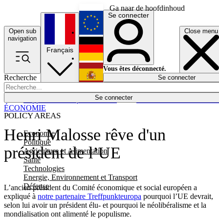
Ga naar de hoofdinhoud
Se connecter
Open sub
Close menu
English
navigation
Français
Deutsch
Vous êtes déconnecté.
Recherche
Se connecter
Español
Lumières éteintes
Se connecter
Rapporteur
Politique
Économie
Newsletters
Evénements
Em
ÉCONOMIE
POLICY AREAS
Henri Malosse rêve d'un
Economie
Politique
président de l’UE
Agriculture et Alimentation
Santé
Technologies
Energie, Environnement et Transport
Défense
L’ancien président du Comité économique et social européen a
expliqué à
notre partenaire Treffpunkteuropa
pourquoi l’UE devrait,
selon lui avoir un président élu- et pourquoi le néolibéralisme et la
mondialisation ont alimenté le populisme.