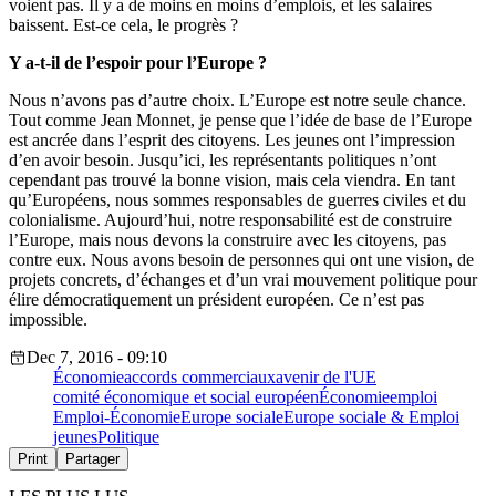
voient pas. Il y a de moins en moins d’emplois, et les salaires
baissent. Est-ce cela, le progrès ?
Y a-t-il de l’espoir pour l’Europe ?
Nous n’avons pas d’autre choix. L’Europe est notre seule chance.
Tout comme Jean Monnet, je pense que l’idée de base de l’Europe
est ancrée dans l’esprit des citoyens. Les jeunes ont l’impression
d’en avoir besoin. Jusqu’ici, les représentants politiques n’ont
cependant pas trouvé la bonne vision, mais cela viendra. En tant
qu’Européens, nous sommes responsables de guerres civiles et du
colonialisme. Aujourd’hui, notre responsabilité est de construire
l’Europe, mais nous devons la construire avec les citoyens, pas
contre eux. Nous avons besoin de personnes qui ont une vision, de
projets concrets, d’échanges et d’un vrai mouvement politique pour
élire démocratiquement un président européen. Ce n’est pas
impossible.
Dec 7, 2016 - 09:10
Économie
accords commerciaux
avenir de l'UE
comité économique et social européen
Économie
emploi
Emploi-Économie
Europe sociale
Europe sociale & Emploi
jeunes
Politique
Print
Partager