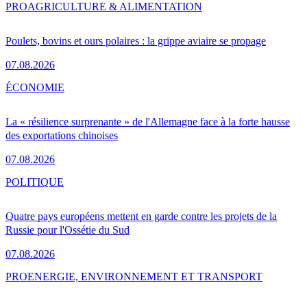
PRO
AGRICULTURE & ALIMENTATION
Poulets, bovins et ours polaires : la grippe aviaire se propage
07.08.2026
ÉCONOMIE
La « résilience surprenante » de l'Allemagne face à la forte hausse
des exportations chinoises
07.08.2026
POLITIQUE
Quatre pays européens mettent en garde contre les projets de la
Russie pour l'Ossétie du Sud
07.08.2026
PRO
ENERGIE, ENVIRONNEMENT ET TRANSPORT