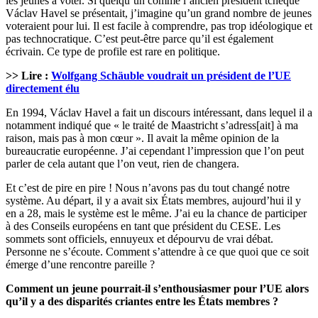
les jeunes à voter. Si quelqu’un comme l’ancien président tchèque
Václav Havel se présentait, j’imagine qu’un grand nombre de jeunes
voteraient pour lui. Il est facile à comprendre, pas trop idéologique et
pas technocratique. C’est peut-être parce qu’il est également
écrivain. Ce type de profile est rare en politique.
>> Lire :
Wolfgang Schäuble voudrait un président de l’UE
directement élu
En 1994, Václav Havel a fait un discours intéressant, dans lequel il a
notamment indiqué que « le traité de Maastricht s’adress[ait] à ma
raison, mais pas à mon cœur ». Il avait la même opinion de la
bureaucratie européenne. J’ai cependant l’impression que l’on peut
parler de cela autant que l’on veut, rien de changera.
Et c’est de pire en pire ! Nous n’avons pas du tout changé notre
système. Au départ, il y a avait six États membres, aujourd’hui il y
en a 28, mais le système est le même. J’ai eu la chance de participer
à des Conseils européens en tant que président du CESE. Les
sommets sont officiels, ennuyeux et dépourvu de vrai débat.
Personne ne s’écoute. Comment s’attendre à ce que quoi que ce soit
émerge d’une rencontre pareille ?
Comment un jeune pourrait-il s’enthousiasmer pour l’UE alors
qu’il y a des disparités criantes entre les États membres ?