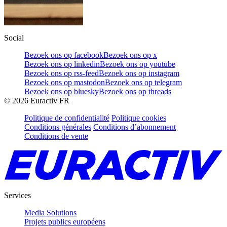
Social
Bezoek ons op facebook
Bezoek ons op x
Bezoek ons op linkedin
Bezoek ons op youtube
Bezoek ons op rss-feed
Bezoek ons op instagram
Bezoek ons op mastodon
Bezoek ons op telegram
Bezoek ons op bluesky
Bezoek ons op threads
©
2026
Euractiv FR
Politique de confidentialité
Politique cookies
Conditions générales
Conditions d’abonnement
Conditions de vente
Services
Media Solutions
Projets publics européens