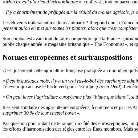
«
Mon travail n’a rien d’extraordinaire
», confie-t-il, tout en parvenan
«
Il y a énormément de préjugés sur la réalité du monde agricole, je
Les éleveurs traiteraient mal leurs animaux ? Il répond que la France n
pensent qu’on en met sur toutes les plantes, alors que c’est complète
Son combat est avant tout de faire comprendre que la France «
produit
publie chaque année le magazine britannique « The Economist », et qu
Normes européennes et surtranspositions
C’est justement cette agriculture française pratiquée au quotidien qu
«
Depuis quelques mois, il y a un vrai ras-le-bol des surcharges admi
l’éleveur qui accuse le Pacte vert pour l’Europe (
Green Deal
) d’en êt
«
On peut laver l’agriculture européenne plus “blanc que blanc”, si 
Il se sent solidaire des agriculteurs européens, à commencer par les A
supprimer 30 % de leur cheptel bovin
».
Pas question pour autant de le ranger du côté des eurosceptiques, lui 
les efforts d’harmonisation des règles entre les États membres. Mais se