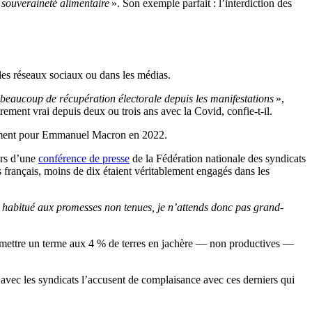
 souveraineté alimentaire
». Son exemple parfait : l’interdiction des
r les réseaux sociaux ou dans les médias.
 a beaucoup de récupération électorale depuis les manifestations
»,
ièrement vrai depuis deux ou trois ans avec la Covid, confie-t-il.
airement pour Emmanuel Macron en 2022.
ors d’une
conférence de presse
de la Fédération nationale des syndicats
 français, moins de dix étaient véritablement engagés dans les
 habitué aux promesses non tenues, je n’attends donc pas grand-
et mettre un terme aux 4 % de terres en jachère — non productives —
 avec les syndicats l’accusent de complaisance avec ces derniers qui