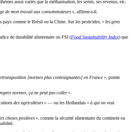
 thèmes aussi variés que la méthanisation, les semis, ses revenus, etc.
image de mon travail aux consommateurs
», affirme-t-il.
es pays comme le Brésil ou la Chine. Sur les pesticides, «
les gens
indice de durabilité alimentaire ou FSI (
Food Sustainability Index
) que
surtransposition [normes plus contraignantes] en France
», pointe
ropres normes, ça ne peut pas coller
».
ications des agriculteurs
» — ou les Hollandais «
à qui on veut
es choses positives
», comme la sécurité alimentaire du continent ou
abilité.