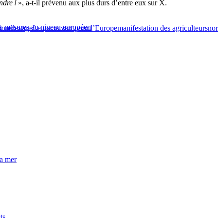
indre !
», a-t-il prévenu aux plus durs d’entre eux sur X.
s mesures au niveau européen
ion
élevage
Le pacte vert pour l’Europe
manifestation des agriculteurs
nor
la mer
ts