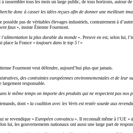
t à rassembler tous les mois un large public, de tous horizons, autour de
 cherche donc à casser les idées reçues afin de donner une meilleure 
e possède pas de véritables élevages industriels, contrairement à d’autr
ment faux
», insiste Étienne Fourmont.
 l’alimentation la plus durable du monde
». Preuve en est, selon lui, l’
i place la France «
toujours dans le top 5 !
»
’Étienne Fourmont veut défendre, aujourd’hui plus que jamais.
nistratives, des contraintes européennes environnementales et de leur 
re largement responsable.
dans le même temps on importe des produits qui ne respectent pas nos p
llemands, dont «
la coalition avec les Verts est restée sourde aux revend
qui se revendique «
Européen convaincu
». Il reconnaît même à l’UE «
d
lon lui, les gouvernements nationaux ont aussi une large part de respons