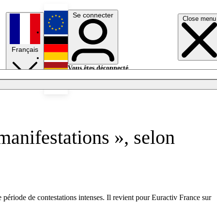
Se connecter
Close menu
English
Français
Deutsch
Vous êtes déconnecté.
Se connecter
Español
Lumières éteintes
manifestations », selon
 période de contestations intenses. Il revient pour Euractiv France sur