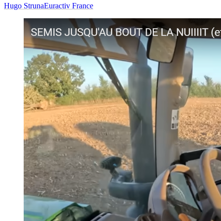
Hugo Struna
Euractiv France