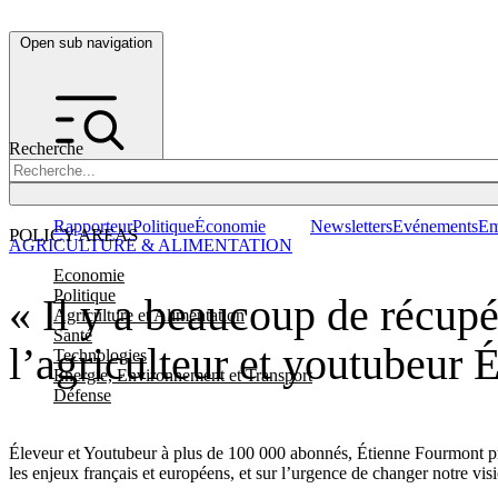
Open sub navigation
Recherche
Rapporteur
Politique
Économie
Newsletters
Evénements
Em
POLICY AREAS
AGRICULTURE & ALIMENTATION
Economie
Politique
« Il y a beaucoup de récupé
Agriculture et Alimentation
Santé
l’agriculteur et youtubeur
Technologies
Energie, Environnement et Transport
Défense
Éleveur et Youtubeur à plus de 100 000 abonnés, Étienne Fourmont profi
les enjeux français et européens, et sur l’urgence de changer notre visi