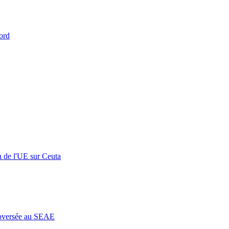
ord
n de l'UE sur Ceuta
roversée au SEAE