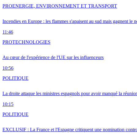
PRO
ENERGIE, ENVIRONNEMENT ET TRANSPORT
Incendies en Europe : les flammes s'apaisent au sud mais gagnent le n
11:46
PRO
TECHNOLOGIES
Au cœur de l'expérience de l'UE sur les influenceurs
10:56
POLITIQUE
La droite attaque les ministres espagnols pour avoir manqué la réunio
10:15
POLITIQUE
EXCLUSIF : La France et l'Espagne critiquent une nomination cont