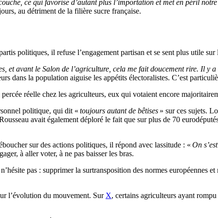
uche, ce qui favorise d’autant plus l’importation et met en péril notre
ours, au détriment de la filière sucre française.
artis politiques, il refuse l’engagement partisan et se sent plus utile su
s, et avant le Salon de l’agriculture, cela me fait doucement rire. Il y
urs dans la population aiguise les appétits électoralistes. C’est particul
ne percée réelle chez les agriculteurs, eux qui votaient encore majorit
sonnel politique, qui dit «
toujours autant de bêtises
» sur ces sujets. L
ousseau avait également déploré le fait que sur plus de 70 eurodéputés
éboucher sur des actions politiques, il répond avec lassitude : «
On s’est
ger, à aller voter, à ne pas baisser les bras.
ur n’hésite pas : supprimer la surtransposition des normes européennes 
sur l’évolution du mouvement. Sur
X
, certains agriculteurs ayant rompu