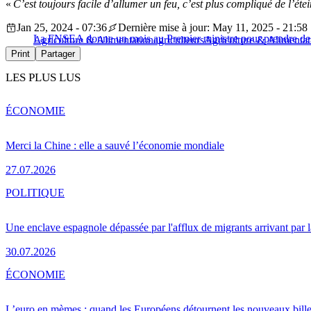
«
C’est toujours facile d’allumer un feu, c’est plus compliqué de l’éte
Jan 25, 2024 - 07:36
Dernière mise à jour: May 11, 2025 - 21:58
La FNSEA donne un mois au Premier ministre pour prendre de
Agriculture & Alimentation
agriculteurs
Agriculture & Alimentat
Print
Partager
LES PLUS LUS
ÉCONOMIE
Merci la Chine : elle a sauvé l’économie mondiale
27.07.2026
POLITIQUE
Une enclave espagnole dépassée par l'afflux de migrants arrivant par 
30.07.2026
ÉCONOMIE
L’euro en mèmes : quand les Européens détournent les nouveaux bille