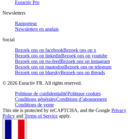
Euractiv Pro
Newsletters
Rapporteur
Newsletters en anglais
Social
Bezoek ons op facebook
Bezoek ons op x
Bezoek ons op linkedin
Bezoek ons op youtube
Bezoek ons op rss-feed
Bezoek ons op instagram
Bezoek ons op mastodon
Bezoek ons op telegram
Bezoek ons op bluesky
Bezoek ons op threads
©
2026
Euractiv FR. All rights reserved.
Politique de confidentialité
Politique cookies
Conditions générales
Conditions d’abonnement
Conditions de vente
This site is protected by reCAPTCHA, and the Google
Privacy
Policy
and
Terms of Service
apply.