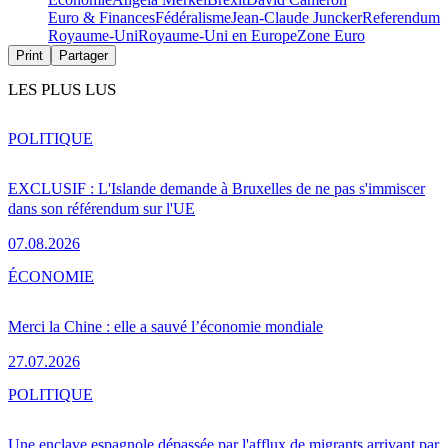
Euro & Finances
Fédéralisme
Jean-Claude Juncker
Referendum
Royaume-Uni
Royaume-Uni en Europe
Zone Euro
Print
Partager
LES PLUS LUS
POLITIQUE
EXCLUSIF : L'Islande demande à Bruxelles de ne pas s'immiscer
dans son référendum sur l'UE
07.08.2026
ÉCONOMIE
Merci la Chine : elle a sauvé l’économie mondiale
27.07.2026
POLITIQUE
Une enclave espagnole dépassée par l'afflux de migrants arrivant par