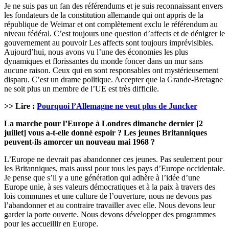
Je ne suis pas un fan des référendums et je suis reconnaissant envers
les fondateurs de la constitution allemande qui ont appris de la
république de Weimar et ont complètement exclu le référendum au
niveau fédéral. C’est toujours une question d’affects et de dénigrer le
gouvernement au pouvoir Les affects sont toujours imprévisibles.
Aujourd’hui, nous avons vu l’une des économies les plus
dynamiques et florissantes du monde foncer dans un mur sans
aucune raison. Ceux qui en sont responsables ont mystérieusement
disparu. C’est un drame politique. Accepter que la Grande-Bretagne
ne soit plus un membre de l’UE est très difficile.
>> Lire :
Pourquoi l’Allemagne ne veut plus de Juncker
La marche pour l’Europe à Londres dimanche dernier [2
juillet] vous a-t-elle donné espoir ? Les jeunes Britanniques
peuvent-ils amorcer un nouveau mai 1968 ?
L’Europe ne devrait pas abandonner ces jeunes. Pas seulement pour
les Britanniques, mais aussi pour tous les pays d’Europe occidentale.
Je pense que s’il y a une génération qui adhère à l’idée d’une
Europe unie, à ses valeurs démocratiques et à la paix à travers des
lois communes et une culture de l’ouverture, nous ne devons pas
l’abandonner et au contraire travailler avec elle. Nous devons leur
garder la porte ouverte. Nous devons développer des programmes
pour les accueillir en Europe.