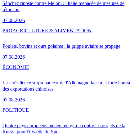
Sánchez riposte contre Meloni : l'Italie menacée de mesures de
rétorsion
07.08.2026
PRO
AGRICULTURE & ALIMENTATION
Poulets, bovins et ours polaires : la grippe aviaire se propage
07.08.2026
ÉCONOMIE
La « résilience surprenante » de l'Allemagne face à la forte hausse
des exportations chinoises
07.08.2026
POLITIQUE
Quatre pays européens mettent en garde contre les projets de la
Russie pour l'Ossétie du Sud