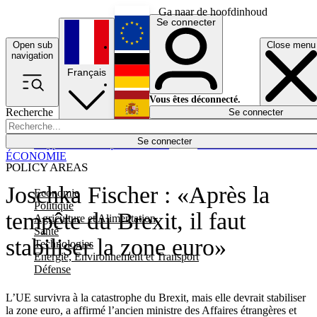
Ga naar de hoofdinhoud
Se connecter
Open sub
Close menu
English
navigation
Français
Deutsch
Vous êtes déconnecté.
Recherche
Se connecter
Español
Lumières éteintes
Se connecter
Rapporteur
Politique
Économie
Newsletters
Evénements
Em
ÉCONOMIE
POLICY AREAS
Joschka Fischer : «Après la
Economie
Politique
tempête du Brexit, il faut
Agriculture et Alimentation
Santé
stabiliser la zone euro»
Technologies
Energie, Environnement et Transport
Défense
L’UE survivra à la catastrophe du Brexit, mais elle devrait stabiliser
la zone euro, a affirmé l’ancien ministre des Affaires étrangères et