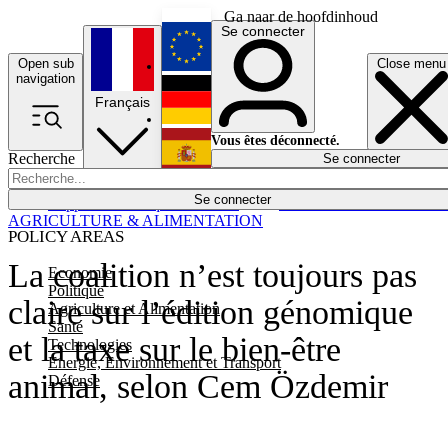
Ga naar de hoofdinhoud
Se connecter
Open sub
Close menu
English
navigation
Français
Deutsch
Vous êtes déconnecté.
Recherche
Se connecter
Español
Lumières éteintes
Se connecter
Rapporteur
Politique
Économie
Newsletters
Evénements
Em
AGRICULTURE & ALIMENTATION
POLICY AREAS
La coalition n’est toujours pas
Economie
Politique
claire sur l’édition génomique
Agriculture et Alimentation
Santé
et la taxe sur le bien-être
Technologies
Energie, Environnement et Transport
animal, selon Cem Özdemir
Défense