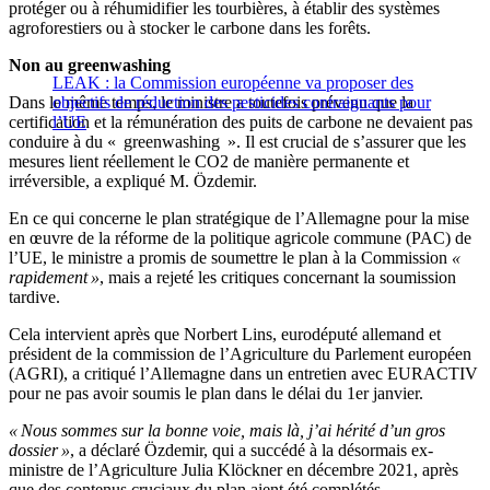
protéger ou à réhumidifier les tourbières, à établir des systèmes
agroforestiers ou à stocker le carbone dans les forêts.
Non au greenwashing
LEAK : la Commission européenne va proposer des
Dans le même temps, le ministre a toutefois prévenu que la
objectifs de réduction des pesticides contraignants pour
certification et la rémunération des puits de carbone ne devaient pas
l’UE
conduire à du « greenwashing ». Il est crucial de s’assurer que les
mesures lient réellement le CO2 de manière permanente et
irréversible, a expliqué M. Özdemir.
En ce qui concerne le plan stratégique de l’Allemagne pour la mise
en œuvre de la réforme de la politique agricole commune (PAC) de
l’UE, le ministre a promis de soumettre le plan à la Commission
«
rapidement »
, mais a rejeté les critiques concernant la soumission
tardive.
Cela intervient après que Norbert Lins, eurodéputé allemand et
président de la commission de l’Agriculture du Parlement européen
(AGRI), a critiqué l’Allemagne dans un entretien avec EURACTIV
pour ne pas avoir soumis le plan dans le délai du 1er janvier.
« Nous sommes sur la bonne voie, mais là, j’ai hérité d’un gros
dossier »
, a déclaré Özdemir, qui a succédé à la désormais ex-
ministre de l’Agriculture Julia Klöckner en décembre 2021, après
que des contenus cruciaux du plan aient été complétés.