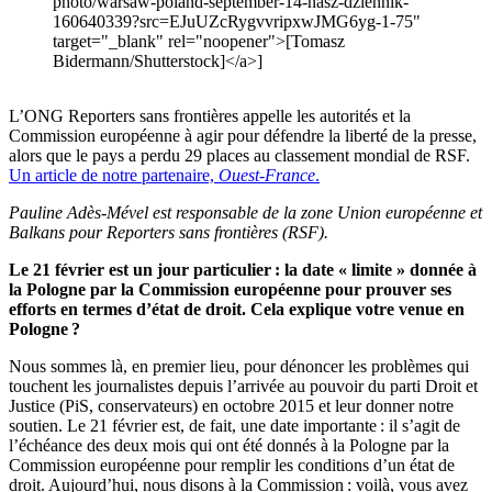
photo/warsaw-poland-september-14-nasz-dziennik-
160640339?src=EJuUZcRygvvripxwJMG6yg-1-75"
target="_blank" rel="noopener">[Tomasz
Bidermann/Shutterstock]</a>]
L’ONG Reporters sans frontières appelle les autorités et la
Commission européenne à agir pour défendre la liberté de la presse,
alors que le pays a perdu 29 places au classement mondial de RSF.
Un article de notre partenaire,
Ouest-France
.
Pauline Adès-Mével est
responsable de la zone Union européenne et
Balkans pour Reporters sans frontières (RSF).
Le 21 février est un jour particulier : la date « limite » donnée à
la Pologne par la Commission européenne pour prouver ses
efforts en termes d’état de droit. Cela explique votre venue en
Pologne ?
Nous sommes là, en premier lieu, pour dénoncer les problèmes qui
touchent les journalistes depuis l’arrivée au pouvoir du parti Droit et
Justice (PiS, conservateurs) en octobre 2015 et leur donner notre
soutien. Le 21 février est, de fait, une date importante : il s’agit de
l’échéance des deux mois qui ont été donnés à la Pologne par la
Commission européenne pour remplir les conditions d’un état de
droit. Aujourd’hui, nous disons à la Commission : voilà, vous avez