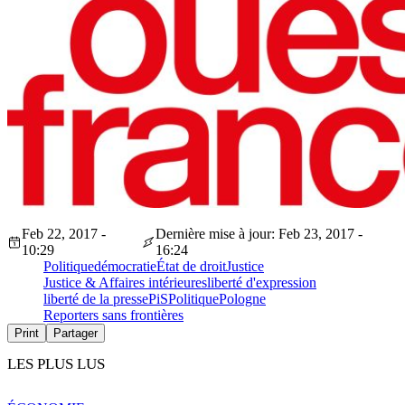
Feb 22, 2017 -
Dernière mise à jour: Feb 23, 2017 -
10:29
16:24
Politique
démocratie
État de droit
Justice
Justice & Affaires intérieures
liberté d'expression
liberté de la presse
PiS
Politique
Pologne
Reporters sans frontières
Print
Partager
LES PLUS LUS