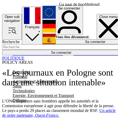
Ga naar de hoofdinhoud
Se connecter
Open sub
Close menu
English
navigation
Français
Deutsch
Vous êtes déconnecté.
Recherche
Se connecter
Español
Lumières éteintes
Se connecter
Rapporteur
Politique
Économie
Newsletters
Evénements
Em
POLITIQUE
POLICY AREAS
«Les journaux en Pologne sont
Economie
Politique
dans une situation intenable»
Agriculture et Alimentation
Santé
Technologies
Energie, Environnement et Transport
Défense
L’ONG Reporters sans frontières appelle les autorités et la
Commission européenne à agir pour défendre la liberté de la presse.
Le pays a perdu 29 places au classement mondial de RSF.
Un article
de notre partenaire,
Ouest-France
.