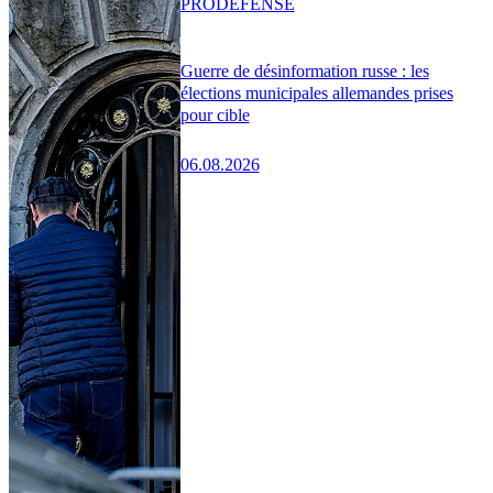
PRO
DÉFENSE
Guerre de désinformation russe : les
élections municipales allemandes prises
pour cible
06.08.2026