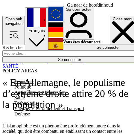
Ga naar de hoofdinhoud
Se connecter
Open sub
Close menu
English
navigation
Français
Deutsch
Vous êtes déconnecté.
Recherche
Se connecter
Español
Lumières éteintes
Se connecter
Rapporteur
Politique
Économie
Newsletters
Evénements
Em
SANTÉ
POLICY AREAS
« En Allemagne, le populisme
Economie
Politique
d’extrême droite attire 20 % de
Agriculture et Alimentation
Santé
la population »
Technologies
Energie, Environnement et Transport
Défense
L’islamophobie est un phénomène profondément ancré dans la
société, qui doit être combattu en établissant un contact entre les