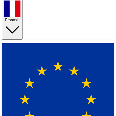
Français