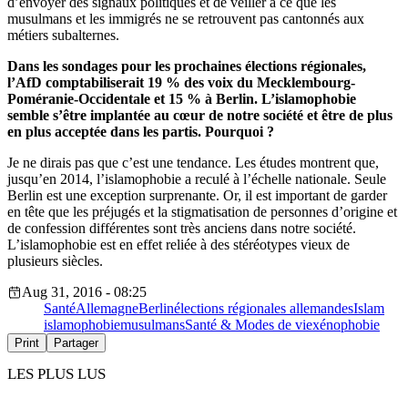
d’envoyer des signaux politiques et de veiller à ce que les
musulmans et les immigrés ne se retrouvent pas cantonnés aux
métiers subalternes.
Dans les sondages pour les prochaines élections régionales,
l’AfD comptabiliserait 19 % des voix du
Mecklembourg-
Poméranie-Occidentale et 15 % à Berlin. L’islamophobie
semble s’être implantée au cœur de notre société et être de plus
en plus acceptée dans les partis. Pourquoi ?
Je ne dirais pas que c’est une tendance. Les études montrent que,
jusqu’en 2014, l’islamophobie a reculé à l’échelle nationale. Seule
Berlin est une exception surprenante. Or, il est important de garder
en tête que les préjugés et la stigmatisation de personnes d’origine et
de confession différentes sont très anciens dans notre société.
L’islamophobie est en effet reliée à des stéréotypes vieux de
plusieurs siècles.
Aug 31, 2016 - 08:25
Santé
Allemagne
Berlin
élections régionales allemandes
Islam
islamophobie
musulmans
Santé & Modes de vie
xénophobie
Print
Partager
LES PLUS LUS