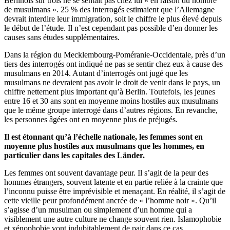
Berlinois sur trois ne se sentait pas chez lui « en raison du nombre
de musulmans ». 25 % des interrogés estimaient que l’Allemagne
devrait interdire leur immigration, soit le chiffre le plus élevé depuis
le début de l’étude. Il n’est cependant pas possible d’en donner les
causes sans études supplémentaires.
Dans la région du Mecklembourg-Poméranie-Occidentale, près d’un
tiers des interrogés ont indiqué ne pas se sentir chez eux à cause des
musulmans en 2014. Autant d’interrogés ont jugé que les
musulmans ne devraient pas avoir le droit de venir dans le pays, un
chiffre nettement plus important qu’à Berlin. Toutefois, les jeunes
entre 16 et 30 ans sont en moyenne moins hostiles aux musulmans
que le même groupe interrogé dans d’autres régions. En revanche,
les personnes âgées ont en moyenne plus de préjugés.
Il est étonnant qu’à l’échelle nationale, les femmes sont en
moyenne plus hostiles aux musulmans que les hommes, en
particulier dans les capitales des Länder.
Les femmes ont souvent davantage peur. Il s’agit de la peur des
hommes étrangers, souvent latente et en partie reliée à la crainte que
l’inconnu puisse être imprévisible et menaçant. En réalité, il s’agit de
cette vieille peur profondément ancrée de « l’homme noir ». Qu’il
s’agisse d’un musulman ou simplement d’un homme qui a
visiblement une autre culture ne change souvent rien. Islamophobie
et xénophobie vont indubitablement de pair dans ce cas.