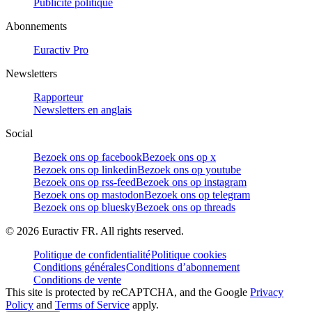
Publicité politique
Abonnements
Euractiv Pro
Newsletters
Rapporteur
Newsletters en anglais
Social
Bezoek ons op facebook
Bezoek ons op x
Bezoek ons op linkedin
Bezoek ons op youtube
Bezoek ons op rss-feed
Bezoek ons op instagram
Bezoek ons op mastodon
Bezoek ons op telegram
Bezoek ons op bluesky
Bezoek ons op threads
©
2026
Euractiv FR. All rights reserved.
Politique de confidentialité
Politique cookies
Conditions générales
Conditions d’abonnement
Conditions de vente
This site is protected by reCAPTCHA, and the Google
Privacy
Policy
and
Terms of Service
apply.