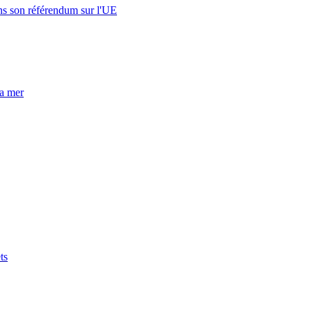
s son référendum sur l'UE
la mer
ts