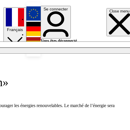
Se connecter
Close menu
English
Français
Deutsch
Vous êtes déconnecté.
Se connecter
Español
Lumières éteintes
n»
courager les énergies renouvelables. Le marché de l’énergie sera