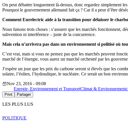
On peut débattre longuement là-dessus, donc regardez simplement les ch
Pourquoi le gouvernement allemand fait ça ? Car il a peur d’être déséqu
Comment Eurelectric aide à la transition pour délaisser le charbon
Nous faisons trois choses : s’assurer que les marchés fonctionnent, déca
subvention ni interférence – juste de la concurrence.
Mais cela n’arrivera pas dans un environnement si politisé où tou
C’est vrai, mais si vous ne pensez pas que les marchés peuvent fonctio
marché de l’énergie, vous aurez un marché orchestré par les gouvern
J’espère un jour que les prix du carbone seront si élevés que les combus
solaire, l’éolien, l’hydraulique, le nucléaire. Ce serait un bon enviro
Nov 23, 2016 - 09:08
Energie, Environnement et Transport
Climat & Environnement
c
Print
Partager
LES PLUS LUS
POLITIQUE