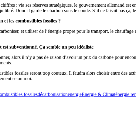
iffres : via ses réserves stratégiques, le gouvernement allemand est en 
ilibré. Donc il garde le charbon sous le coude. S’il ne faisait pas ça, le
 et les combustibles fossiles ?
rboniser, et utiliser de l’énergie propre pour le transport, le chauffage
t est subventionné.
Ça semble un peu idéaliste
nner, alors il n’y a pas de raison d’avoir un prix du carbone pour enco
ements.
tibles fossiles seront trop couteux. Il faudra alors choisir entre des act
nnement selon moi.
ombustibles fossiles
décarbonisation
energie
Energie & Climat
énergie re