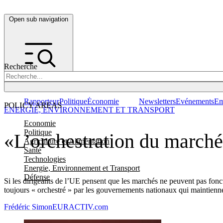
Open sub navigation
Recherche
Rapporteur
Politique
Économie
Newsletters
Evénements
Em
POLICY AREAS
ENERGIE, ENVIRONNEMENT ET TRANSPORT
Economie
Politique
«L’orchestration du marché 
Agriculture et Alimentation
Santé
Technologies
Energie, Environnement et Transport
Défense
Si les dirigeants de l’UE pensent que les marchés ne peuvent pas fonct
toujours « orchestré » par les gouvernements nationaux qui maintienn
Frédéric Simon
EURACTIV.com