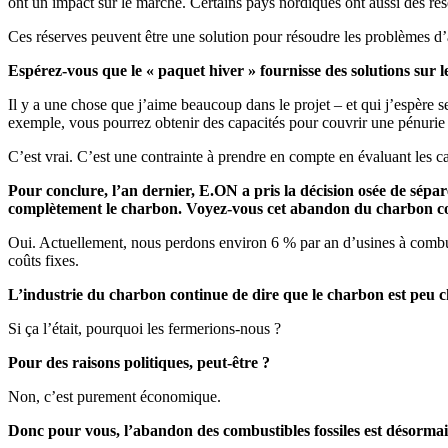
ont un impact sur le marché. Certains pays nordiques ont aussi des rés
Ces réserves peuvent être une solution pour résoudre les problèmes d’adé
Espérez-vous que le « paquet hiver » fournisse des solutions sur 
Il y a une chose que j’aime beaucoup dans le projet – et qui j’espère 
exemple, vous pourrez obtenir des capacités pour couvrir une pénurie e
C’est vrai. C’est une contrainte à prendre en compte en évaluant les c
Pour conclure, l’an dernier, E.ON a pris la décision osée de sépa
complètement le charbon. Voyez-vous cet abandon du charbon com
Oui. Actuellement, nous perdons environ 6 % par an d’usines à combus
coûts fixes.
L’industrie du charbon continue de dire que le charbon est peu c
Si ça l’était, pourquoi les fermerions-nous ?
Pour des raisons politiques, peut-être ?
Non, c’est purement économique.
Donc pour vous, l’abandon des combustibles fossiles est désormais