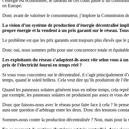
l’énergie est économisée, le fardeau de ces coûts passe d’un consomm
en Europe.
Donc avant de valoriser le consommateur, j’implore la Commission de s’
La vision d’un système de production d’énergie décentralisé impli
propre énergie et la vendent à un prix garanti sur le réseau. Tous 
Le problème est que les prix garantis sont toujours plus élevés que le 
Donc oui, nous sommes prêts pour une concurrence totale et équitable
Les exploitants du réseau s’adaptent-ils assez vite selon vous à un
prix de l’électricité fourni en temps réel ?
Si vous vous concentrez sur le décentralisé, il s’agit principalement 
temps, quand le soleil brillera. Cela veut dire qu’ils produiront de l’é
Quand les panneaux solaires génèrent tous en même temps, cela représent
par exemple, les panneaux solaires ne produisent pas assez et vous dev
Donc que faisons-nous avec le réseau pour faire face à cela ? Je pense 
aura une question d’arbitrage entre les deux. Donc des tensions constant
Sommes-nous contre la production décentralisée ? Non, mais pour la so