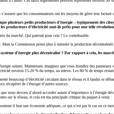
ateur à l’autre. Ces tarifs réglementés peuvent représenter environ 50 
assurer que les consommateurs ont les moyens de gérer leur facture d’éle
que plusieurs petits producteurs d’énergie – typiquement des citoye
les producteurs d’électricité sont-ils prêts pour une telle révolution
prix du marché. Qui paierait pour cela ? Le contribuable.
. Mais la Commission pense plus à stimuler la production décentralisé
 système d’énergie plus décentralisé ? Par rapport à cela, les marché
d’énergie solaire. Maintenant, imaginez que vous installez des panneaux 
lectricité environ 15-20 % du temps, au mieux. Les 80 % de temps restants,
e beaucoup d’électricité circulant dans le réseau et il faudra se débarras
ez récupérer de l’énergie d’autres sources.
que nous devons d’abord accorder autant d’importance à l’énergie décentr
es sur le réseau, et cela est ma principale critique du paquet à venir.
utenir il faut une économie adéquate, ce qui n’est pas le cas en ce mo