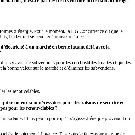
incitations, n’est-ce pas ? Et cela veut dire un certain arbitrage.
res formes d’énergie. Pour le moment, la DG Concurrence dit que le
eints, ils devront se pencher à nouveau là-dessus.
’électricité à un marché en berne luttant déjà avec la
?
it pas y avoir de subventions pour les combustibles fossiles et que les
nt la bonne valeur sur le marché et d’éliminer les subventions.
uler les renouvelables.
ui selon eux sont nécessaires pour des raisons de sécurité et
 pas pour les renouvelables ?
t importante. Et ce, peu importe qu’il s’agisse d’énergie provenant du
acités de paiement à l’avance. Et si vous le faites pour un type de