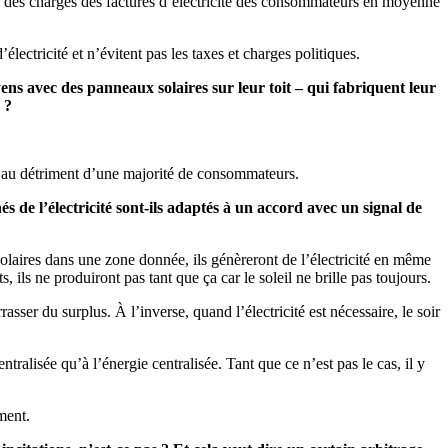
% des charges des factures d’électricité des consommateurs en moyenne
ctricité et n’évitent pas les taxes et charges politiques.
ns avec des panneaux solaires sur leur toit – qui fabriquent leur
 ?
e au détriment d’une majorité de consommateurs.
s de l’électricité sont-ils adaptés à un accord avec un signal de
solaires dans une zone donnée, ils génèreront de l’électricité en même
 ils ne produiront pas tant que ça car le soleil ne brille pas toujours.
ser du surplus. À l’inverse, quand l’électricité est nécessaire, le soir
alisée qu’à l’énergie centralisée. Tant que ce n’est pas le cas, il y
ment.