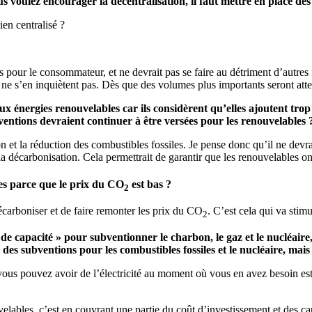
s voulez encourager la décentralisation, il faut mettre en place des 
ien centralisé ?
 sens pour le consommateur, et ne devrait pas se faire au détriment d’aut
ls ne s’en inquiètent pas. Dès que des volumes plus importants seront att
nergies renouvelables car ils considèrent qu’elles ajoutent trop d
entions devraient continuer à être versées pour les renouvelables 
 et la réduction des combustibles fossiles. Je pense donc qu’il ne devra
 la décarbonisation. Cela permettrait de garantir que les renouvelables o
es parce que le prix du CO
est bas ?
2
écarboniser et de faire remonter les prix du CO
. C’est cela qui va stim
2
apacité » pour subventionner le charbon, le gaz et le nucléaire, q
s subventions pour les combustibles fossiles et le nucléaire, mais
e vous pouvez avoir de l’électricité au moment où vous en avez besoin es
elables, c’est en couvrant une partie du coût d’investissement et des cap