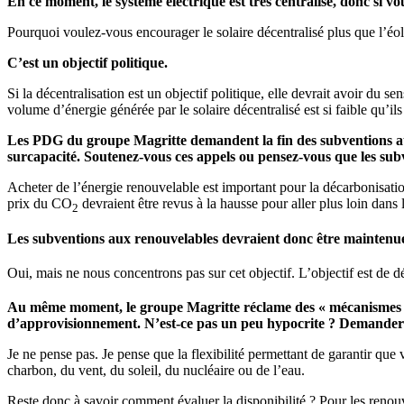
En ce moment, le système électrique est très centralisé, donc si vou
Pourquoi voulez-vous encourager le solaire décentralisé plus que l’éol
C’est un objectif politique.
Si la décentralisation est un objectif politique, elle devrait avoir du
volume d’énergie générée par le solaire décentralisé est si faible qu’i
Les PDG du groupe Magritte demandent la fin des subventions aux é
surcapacité. Soutenez-vous ces appels ou pensez-vous que les subv
Acheter de l’énergie renouvelable est important pour la décarbonisation
prix du CO
devraient être revus à la hausse pour aller plus loin dans
2
Les subventions aux renouvelables devraient donc être maintenu
Oui, mais ne nous concentrons pas sur cet objectif. L’objectif est de d
Au même moment, le groupe Magritte réclame des « mécanismes de c
d’approvisionnement. N’est-ce pas un peu hypocrite ? Demander de
Je ne pense pas. Je pense que la flexibilité permettant de garantir qu
charbon, du vent, du soleil, du nucléaire ou de l’eau.
Reste donc à savoir comment évaluer la disponibilité ? Pour les renouv