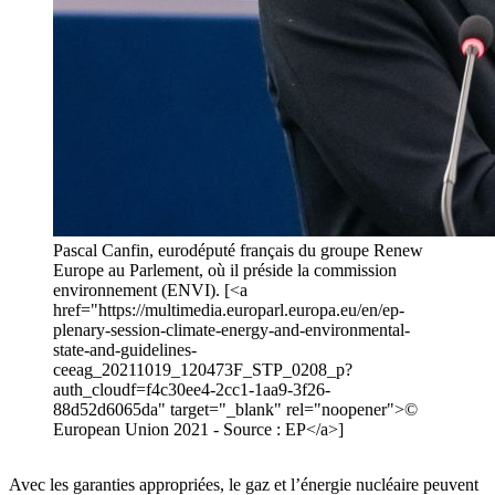
Pascal Canfin, eurodéputé français du groupe Renew
Europe au Parlement, où il préside la commission
environnement (ENVI). [<a
href="https://multimedia.europarl.europa.eu/en/ep-
plenary-session-climate-energy-and-environmental-
state-and-guidelines-
ceeag_20211019_120473F_STP_0208_p?
auth_cloudf=f4c30ee4-2cc1-1aa9-3f26-
88d52d6065da" target="_blank" rel="noopener">©
European Union 2021 - Source : EP</a>]
Avec les garanties appropriées, le gaz et l’énergie nucléaire peuvent