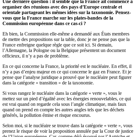
Une dernière question : il semble que la France ait commencé à
organiser des réunions avec des pays d’Europe centrale et
orientale partageant les mêmes idées sur la taxonomie. Pensez-
vous que la France marche sur les plates-bandes de la
Commission européenne dans ce cas-ci ?
Eh bien, la Commission elle-même a demandé aux États membres
de mettre des propositions sur la table, donc je ne pense pas que la
France enfreigne quelque règle que ce soit ici. Si demain,
l’Allemagne, la Pologne ou la Belgique présentent un document
officieux, il n’y a pas de problème.
En ce qui concerne la France, la priorité est le nucléaire. En effet, il
n’y a pas d’enjeu majeur en ce qui concerne le gaz en France. Et je
pense que l’analyse juridique a prouvé que le nucléaire peut figurer
dans la catégorie « transition » de la taxonomie.
Si vous rangez le nucléaire dans la catégorie « verte », vous le
mettez sur un pied d’égalité avec les énergies renouvelables, ce qui
est vrai quand on regarde cela sous l’angle climatique, mais faux
quand on prend en compte les autres angles tels que les déchets
générés, la pollution émise et risque encourus.
Selon moi, si le nucléaire se trouve dans la catégorie « verte », vous
prenez le risque de voir la proposition annulée par la Cour de justice
de l’Union européenne. Car, comme déjà évoqué par l’Autriche et