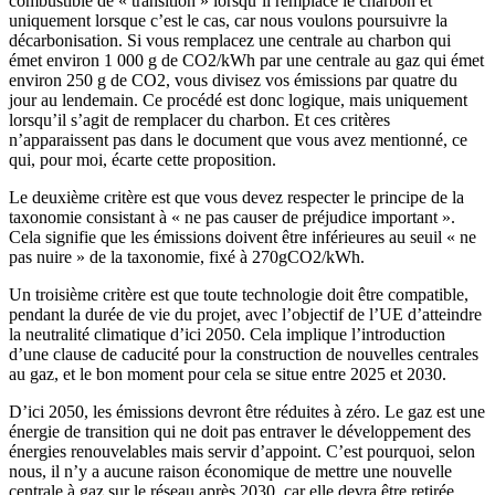
combustible de « transition » lorsqu’il remplace le charbon et
uniquement lorsque c’est le cas, car nous voulons poursuivre la
décarbonisation. Si vous remplacez une centrale au charbon qui
émet environ 1 000 g de CO2/kWh par une centrale au gaz qui émet
environ 250 g de CO2, vous divisez vos émissions par quatre du
jour au lendemain. Ce procédé est donc logique, mais uniquement
lorsqu’il s’agit de remplacer du charbon. Et ces critères
n’apparaissent pas dans le document que vous avez mentionné, ce
qui, pour moi, écarte cette proposition.
Le deuxième critère est que vous devez respecter le principe de la
taxonomie consistant à « ne pas causer de préjudice important ».
Cela signifie que les émissions doivent être inférieures au seuil « ne
pas nuire » de la taxonomie, fixé à 270gCO2/kWh.
Un troisième critère est que toute technologie doit être compatible,
pendant la durée de vie du projet, avec l’objectif de l’UE d’atteindre
la neutralité climatique d’ici 2050. Cela implique l’introduction
d’une clause de caducité pour la construction de nouvelles centrales
au gaz, et le bon moment pour cela se situe entre 2025 et 2030.
D’ici 2050, les émissions devront être réduites à zéro. Le gaz est une
énergie de transition qui ne doit pas entraver le développement des
énergies renouvelables mais servir d’appoint. C’est pourquoi, selon
nous, il n’y a aucune raison économique de mettre une nouvelle
centrale à gaz sur le réseau après 2030, car elle devra être retirée