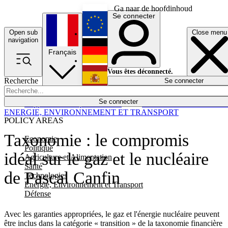
Ga naar de hoofdinhoud
Se connecter
Open sub
Close menu
English
navigation
Français
Deutsch
Vous êtes déconnecté.
Recherche
Se connecter
Español
Lumières éteintes
Se connecter
Rapporteur
Politique
Économie
Newsletters
Evénements
Em
ENERGIE, ENVIRONNEMENT ET TRANSPORT
POLICY AREAS
Taxonomie : le compromis
Economie
Politique
idéal sur le gaz et le nucléaire
Agriculture et Alimentation
Santé
de Pascal Canfin
Technologies
Energie, Environnement et Transport
Défense
Avec les garanties appropriées, le gaz et l'énergie nucléaire peuvent
être inclus dans la catégorie « transition » de la taxonomie financière