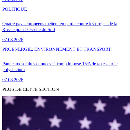
POLITIQUE
Quatre pays européens mettent en garde contre les projets de la
Russie pour l'Ossétie du Sud
07.08.2026
PRO
ENERGIE, ENVIRONNEMENT ET TRANSPORT
Panneaux solaires et puces : Trump impose 15% de taxes sur le
polysilicium
07.08.2026
PLUS DE CETTE SECTION