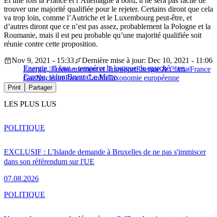
Et une fois la France et l’Allemagne à bord, il ne sera pas facile de
trouver une majorité qualifiée pour le rejeter. Certains diront que cela
va trop loin, comme l’Autriche et le Luxembourg peut-être, et
d’autres diront que ce n’est pas assez, probablement la Pologne et la
Roumanie, mais il est peu probable qu’une majorité qualifiée soit
réunie contre cette proposition.
Nov 9, 2021 - 15:33
Dernière mise à jour: Dec 10, 2021 - 11:06
Energie : il faut « tempérer la logique de marché » en
Energie, Environnement et Transport
Energie & Climat
France
Europe, selon Bruno Le Maire
Gaz
Nucléaire
Pascal Canfin
Taxonomie européenne
Print
Partager
LES PLUS LUS
POLITIQUE
EXCLUSIF : L'Islande demande à Bruxelles de ne pas s'immiscer
dans son référendum sur l'UE
07.08.2026
POLITIQUE