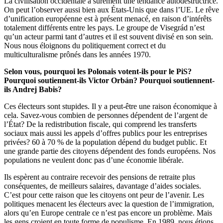
La civilisation occidentale a sûrement une tendance autodestructrice.
On peut l’observer aussi bien aux États-Unis que dans l’UE. Le rêve
d’unification européenne est à présent menacé, en raison d’intérêts
totalement différents entre les pays. Le groupe de Visegrád n’est
qu’un acteur parmi tant d’autres et il est souvent divisé en son sein.
Nous nous éloignons du politiquement correct et du
multiculturalisme prônés dans les années 1970.
Selon vous, pourquoi les Polonais votent-ils pour le PiS?
Pourquoi soutiennent-ils Victor Orbán? Pourquoi soutiennent-
ils Andrej Babis?
Ces électeurs sont stupides. Il y a peut-être une raison économique à
cela. Savez-vous combien de personnes dépendent de l’argent de
l’État? De la redistribution fiscale, qui comprend les transferts
sociaux mais aussi les appels d’offres publics pour les entreprises
privées? 60 à 70 % de la population dépend du budget public. Et
une grande partie des citoyens dépendent des fonds européens. Nos
populations ne veulent donc pas d’une économie libérale.
Ils espèrent au contraire recevoir des pensions de retraite plus
conséquentes, de meilleurs salaires, davantage d’aides sociales.
C’est pour cette raison que les citoyens ont peur de l’avenir. Les
politiques menacent les électeurs avec la question de l’immigration,
alors qu’en Europe centrale ce n’est pas encore un problème. Mais
les gens croient en toute forme de populisme. En 1989, nous étions