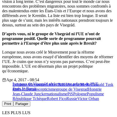
vision à long terme. C’est dangereux pour tout le monde car nous
rencontrons des problèmes migratoires, nous sommes confrontés à
des malentendus entre les États-Unis et l’Europe et nous avons des
différends avec le Kremlin. La liste est bien trop longue. Il serait
plus sage de s’unir, mais les intérêts nationaux prendront toujours le
dessus, surtout au sein des pays de Visegrád.
D’après vous, ni le groupe de Visegrád ni l’UE n’ont de
programme positif. Quelle sorte de programme pourrait
permettre à l’Europe d’être plus unie après le Brexit?
Lorsque nous avons créé le Mouvement pour la réforme
européenne, nous avons essayé d’identifier des moyens de réformer
l’UE. Je crains que nous n’y soyons pas parvenus. C’est peut-être
impossible. L’UE est désormais plus un projet politique
qu’économique.
Apr 4, 2017 - 08:54
Les pays de Visegrád réclament une refonte de l’UE
Politique
Allemagne
Andrej Babiš
Angela Merkel
Donald Tusk
après le Brexit
États-Unis
euroscepticisme
groupe de Visegrad
Hongrie
Jean-Claude Juncker
nationalisme
PiS
Pologne
Populisme
République Tchèque
Robert Fico
Russie
Victor Orban
Print
Partager
LES PLUS LUS