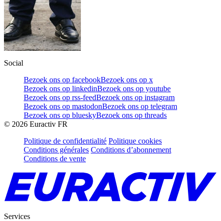
Social
Bezoek ons op facebook
Bezoek ons op x
Bezoek ons op linkedin
Bezoek ons op youtube
Bezoek ons op rss-feed
Bezoek ons op instagram
Bezoek ons op mastodon
Bezoek ons op telegram
Bezoek ons op bluesky
Bezoek ons op threads
©
2026
Euractiv FR
Politique de confidentialité
Politique cookies
Conditions générales
Conditions d’abonnement
Conditions de vente
Services