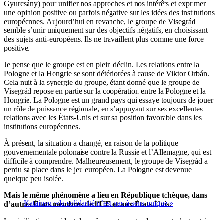
Gyurcsány) pour unifier nos approches et nos intérêts et exprimer
une opinion positive ou parfois négative sur les idées des institutions
européennes. Aujourd’hui en revanche, le groupe de Visegrád
semble s’unir uniquement sur des objectifs négatifs, en choisissant
des sujets anti-européens. Ils ne travaillent plus comme une force
positive.
Je pense que le groupe est en plein déclin. Les relations entre la
Pologne et la Hongrie se sont détériorées à cause de Viktor Orbán.
Cela nuit à la synergie du groupe, étant donné que le groupe de
Visegrád repose en partie sur la coopération entre la Pologne et la
Hongrie. La Pologne est un grand pays qui essaye toujours de jouer
un rôle de puissance régionale, en s’appuyant sur ses excellentes
relations avec les États-Unis et sur sa position favorable dans les
institutions européennes.
À présent, la situation a changé, en raison de la politique
gouvernementale polonaise contre la Russie et l’Allemagne, qui est
difficile à comprendre. Malheureusement, le groupe de Visegrád a
perdu sa place dans le jeu européen. La Pologne est devenue
quelque peu isolée.
Mais le même phénomène a lieu en République tchèque, dans
Katainen :«la solidarité n’est pas à sens unique »
d’autres États membres de l’UE et aux États-Unis.