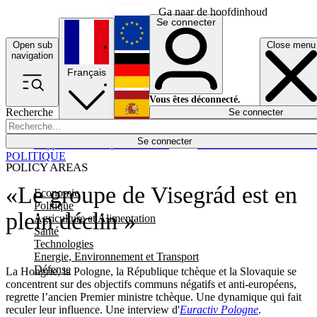
Ga naar de hoofdinhoud
Se connecter
Open sub
Close menu
English
navigation
Français
Deutsch
Vous êtes déconnecté.
Recherche
Se connecter
Español
Lumières éteintes
Se connecter
Rapporteur
Politique
Économie
Newsletters
Evénements
Em
POLITIQUE
POLICY AREAS
«Le groupe de Visegrád est en
Economie
Politique
plein déclin »
Agriculture et Alimentation
Santé
Technologies
Energie, Environnement et Transport
Défense
La Hongrie, la Pologne, la République tchèque et la Slovaquie se
concentrent sur des objectifs communs négatifs et anti-européens,
regrette l’ancien Premier ministre tchèque. Une dynamique qui fait
reculer leur influence. Une interview d'
Euractiv Pologne
.