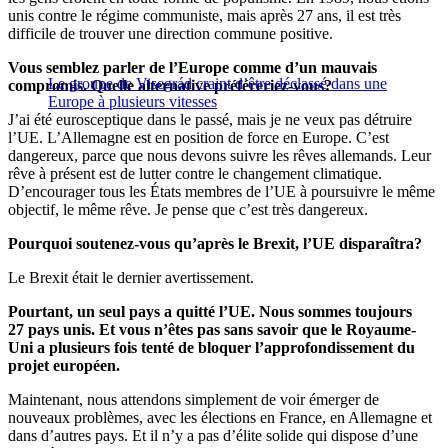
unis contre le régime communiste, mais après 27 ans, il est très
difficile de trouver une direction commune positive.
Vous semblez parler de l’Europe comme d’un mauvais
Le groupe de Visegrád craint d’être déclassé dans une
compromis. Quelle alternative préféreriez-vous?
Europe à plusieurs vitesses
J’ai été eurosceptique dans le passé, mais je ne veux pas détruire
l’UE. L’Allemagne est en position de force en Europe. C’est
dangereux, parce que nous devons suivre les rêves allemands. Leur
rêve à présent est de lutter contre le changement climatique.
D’encourager tous les États membres de l’UE à poursuivre le même
objectif, le même rêve. Je pense que c’est très dangereux.
Pourquoi soutenez-vous qu’après le Brexit, l’UE disparaîtra?
Le Brexit était le dernier avertissement.
Pourtant, un seul pays a quitté l’UE. Nous sommes toujours
27 pays unis. Et vous n’êtes pas sans savoir que le Royaume-
Uni a plusieurs fois tenté de bloquer l’approfondissement du
projet européen.
Maintenant, nous attendons simplement de voir émerger de
nouveaux problèmes, avec les élections en France, en Allemagne et
dans d’autres pays. Et il n’y a pas d’élite solide qui dispose d’une