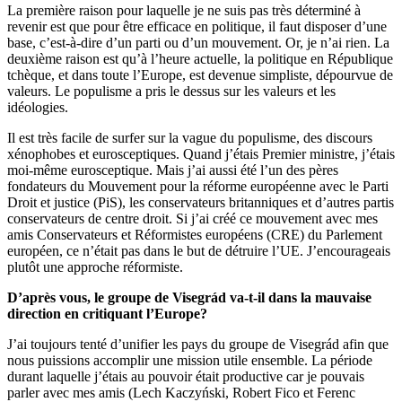
La première raison pour laquelle je ne suis pas très déterminé à
revenir est que pour être efficace en politique, il faut disposer d’une
base, c’est-à-dire d’un parti ou d’un mouvement. Or, je n’ai rien. La
deuxième raison est qu’à l’heure actuelle, la politique en République
tchèque, et dans toute l’Europe, est devenue simpliste, dépourvue de
valeurs. Le populisme a pris le dessus sur les valeurs et les
idéologies.
Il est très facile de surfer sur la vague du populisme, des discours
xénophobes et eurosceptiques. Quand j’étais Premier ministre, j’étais
moi-même eurosceptique. Mais j’ai aussi été l’un des pères
fondateurs du Mouvement pour la réforme européenne avec le Parti
Droit et justice (PiS), les conservateurs britanniques et d’autres partis
conservateurs de centre droit. Si j’ai créé ce mouvement avec mes
amis Conservateurs et Réformistes européens (CRE) du Parlement
européen, ce n’était pas dans le but de détruire l’UE. J’encourageais
plutôt une approche réformiste.
D’après vous, le groupe de Visegrád va-t-il dans la mauvaise
direction en critiquant l’Europe?
J’ai toujours tenté d’unifier les pays du groupe de Visegrád afin que
nous puissions accomplir une mission utile ensemble. La période
durant laquelle j’étais au pouvoir était productive car je pouvais
parler avec mes amis (Lech Kaczyński, Robert Fico et Ferenc